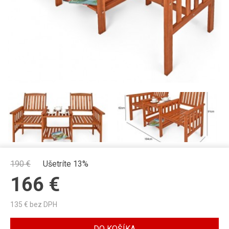
190
€
Ušetríte 13%
166
€
135
€ bez DPH
DO KOŠÍKA