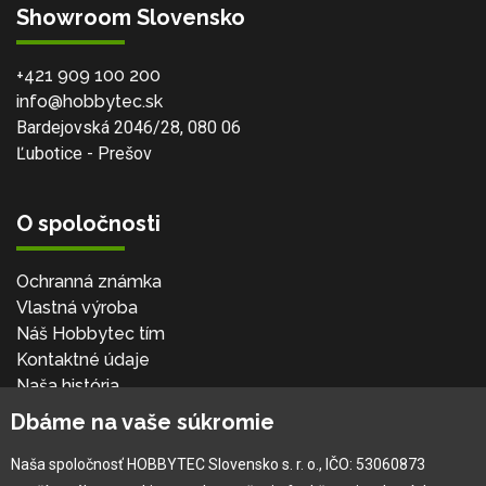
Showroom Slovensko
+421 909 100 200
info@hobbytec.sk
Bardejovská 2046/28, 080 06
Ľubotice - Prešov
O spoločnosti
Ochranná známka
Vlastná výroba
Náš Hobbytec tím
Kontaktné údaje
Naša história
Kariéra
Dbáme na vaše súkromie
Naša spoločnosť HOBBYTEC Slovensko s. r. o., IČO: 53060873
Pre zákazníka