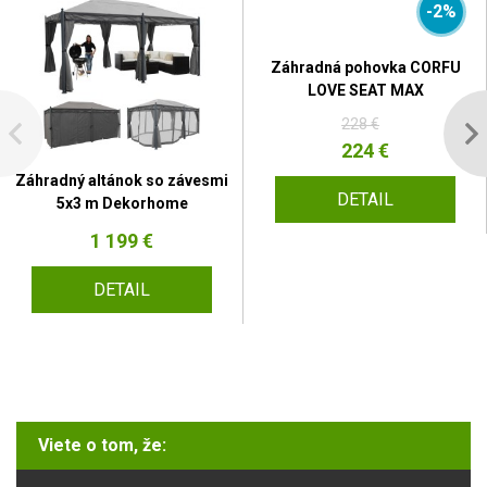
-2%
Záhradná pohovka CORFU
LOVE SEAT MAX
228 €
224 €
Záhradný altánok so závesmi
DETAIL
5x3 m Dekorhome
1 199 €
DETAIL
Viete o tom, že: