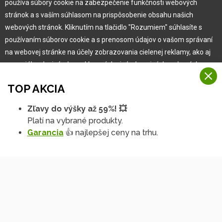
používa súbory cookie na zabezpečenie funkčnosti webových
stránok a s vaším súhlasom na prispôsobenie obsahu našich
Garancia najlepšej ceny
webových stránok. Kliknutím na tlačidlo "Rozumiem" súhlasíte s
Užívateľský manuál
používaním súborov cookie a s prenosom údajov o vašom správaní
Obchodné podmienky
na webovej stránke na účely zobrazovania cielenej reklamy, ako aj
Zákazník & partner
na sociálnych sieťach a reklamných sieťach na iných webových
Reklamácia
stránkach a meraniach.
Novinky
TOP AKCIA
Viac informácií
Zľavy do výšky až 59%! 💥
Na našich webových stránkach používame niekoľko kategórií
Platí na vybrané produkty.
Rozumiem
súborov cookie:
Garancia
👍 najlepšej ceny na trhu.
Technické súbory cookie
Podrobné nastavenia
Tieto údaje sú nevyhnutne potrebné na fungovanie stránky a funkcií,
ktoré sa rozhodnete používať. Bez nich by naša webová stránka
nefungovala, napr. by ste sa nemohli prihlásiť do svojho
používateľského účtu.
Copyright © 2010 -
2026
HOBBYTEC
,
info@hobbytec.sk
,
Funkčné súbory cookie
Mapa stránok
,
Zmeniť nastavenia cookies
Tieto súbory cookie nám umožňujú zapamätať si vaše základné voľby