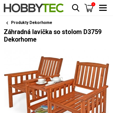
0
Produkty Dekorhome
Záhradná lavička so stolom D3759
Dekorhome