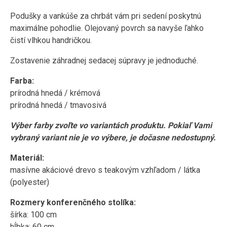
Podušky a vankúše za chrbát vám pri sedení poskytnú
maximálne pohodlie. Olejovaný povrch sa navyše ľahko
čistí vlhkou handričkou.
Zostavenie záhradnej sedacej súpravy je jednoduché.
Farba:
prírodná hnedá / krémová
prírodná hnedá / tmavosivá
Výber farby zvoľte vo variantách produktu. Pokiaľ Vami
vybraný variant nie je vo výbere, je dočasne nedostupný.
Materiál:
masívne akáciové drevo s teakovým vzhľadom / látka
(polyester)
Rozmery konferenčného stolíka:
šírka: 100 cm
hĺbka: 60 cm