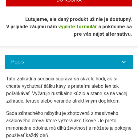
Ľutujeme, ale daný produkt už nie je dostupný.
V prípade záujmu nám
vyplňte formulár
a pokúsime sa
pre vás nájsť alternatívu.
Popis
Táto záhradná sedacia súprava sa skvele hodí, ak si
chcete vychutnať šálku kávy s priateľmi alebo len tak
poľahkávať. Vyžaruje rustikálne kúzlo a stane sa na vašej
záhrade, terase alebo verande atraktívnym doplnkom.
Sada záhradného nábytku je zhotovená z masívneho
akáciového dreva, ktoré vyzerá ako tíkové. Je preto
mimoriadne odolná, má dlhú životnosť a môžete ju pokojne
používať každý deň.