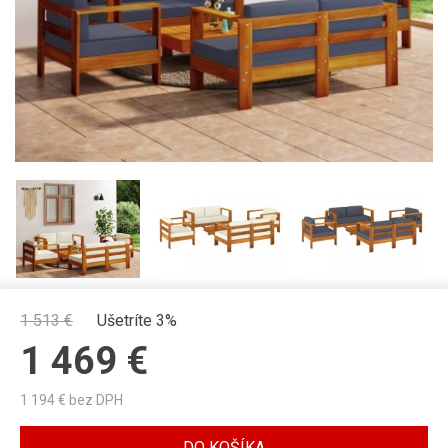
1 513
€
Ušetríte 3%
1 469
€
1 194
€ bez DPH
DO KOŠÍKA