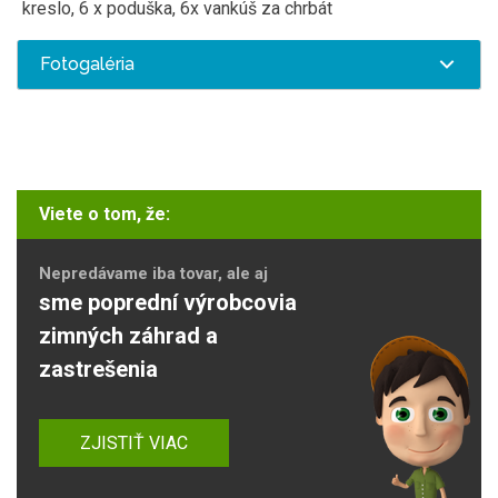
kreslo, 6 x poduška, 6x vankúš za chrbát
Fotogaléria
Viete o tom, že:
Nepredávame iba tovar, ale aj
sme poprední výrobcovia
zimných záhrad a
zastrešenia
ZJISTIŤ VIAC