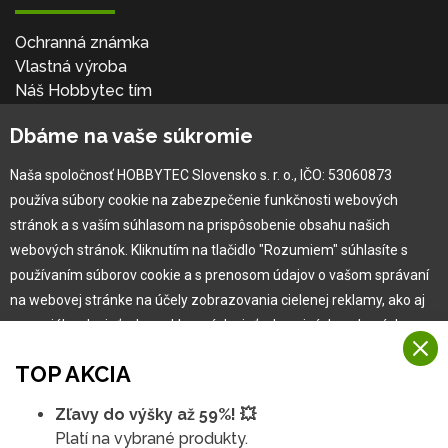
Ochranná známka
Vlastná výroba
Náš Hobbytec tím
Kontaktné údaje
Dbáme na vaše súkromie
Naša história
Kariéra
Naša spoločnosť HOBBYTEC Slovensko s. r. o., IČO: 53060873
používa súbory cookie na zabezpečenie funkčnosti webových
Pre zákazníka
stránok a s vaším súhlasom na prispôsobenie obsahu našich
webových stránok. Kliknutím na tlačidlo "Rozumiem" súhlasíte s
používaním súborov cookie a s prenosom údajov o vašom správaní
Garancia najlepšej ceny
na webovej stránke na účely zobrazovania cielenej reklamy, ako aj
Užívateľský manuál
na sociálnych sieťach a reklamných sieťach na iných webových
Obchodné podmienky
stránkach a meraniach.
Zákazník & partner
TOP AKCIA
Reklamácia
Viac informácií
Novinky
Zľavy do výšky až 59%! 💥
Na našich webových stránkach používame niekoľko kategórií
Platí na vybrané produkty.
Rozumiem