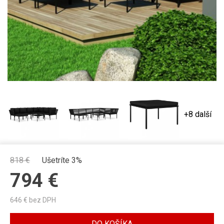
+8 další
818
€
Ušetríte 3%
794
€
646
€ bez DPH
DO KOŠÍKA