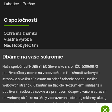
Ľubotice - Prešov
O spoločnosti
Ochranná známka
Vlastná výroba
Náš Hobbytec tím
Kontaktné údaje
Dbáme na vaše súkromie
Naša história
Kariéra
Naša spoločnosť HOBBYTEC Slovensko s. r. o., IČO: 53060873
používa súbory cookie na zabezpečenie funkčnosti webových
Pre zákazníka
stránok a s vaším súhlasom na prispôsobenie obsahu našich
webových stránok. Kliknutím na tlačidlo "Rozumiem" súhlasíte s
používaním súborov cookie a s prenosom údajov o vašom správaní
Garancia najlepšej ceny
na webovej stránke na účely zobrazovania cielenej reklamy, ako aj
Užívateľský manuál
na sociálnych sieťach a reklamných sieťach na iných webových
Obchodné podmienky
stránkach a meraniach.
Zákazník & partner