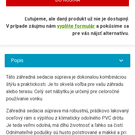
Ľutujeme, ale daný produkt už nie je dostupný.
V prípade záujmu nám
vyplňte formulár
a pokúsime sa
pre vás nájsť alternatívu.
Popis
Táto záhradná sedacia súprava je dokonalou kombináciou
štýlu a praktickosti. Je to skvelá voľba pre vašu záhradu
alebo terasu. Celý set nábytku je určený pre celoročné
používanie vonku.
Záhradná sedacia súprava má robustnú, práškovo lakovaný
oceľový rám s výplňou z klimaticky odolného PVC drôtu.
Je teda veľmi odolná, má dlhú životnosť a ľahko sa čistí.
Odnímateľné podušky sú husto polstrované a mäkké a pri