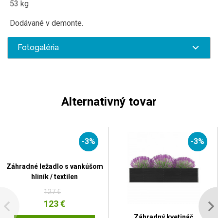
53 kg
Dodávané v demonte.
Fotogaléria
Alternativný tovar
-3%
-3%
Záhradné ležadlo s vankúšom
hliník / textilen
127 €
123 €
Záhradný kvetináč