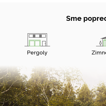
Sme popred
Pergoly
Zimn