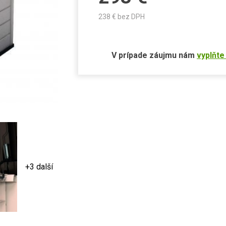
238
€ bez DPH
V prípade záujmu nám
vyplňte
+3 další