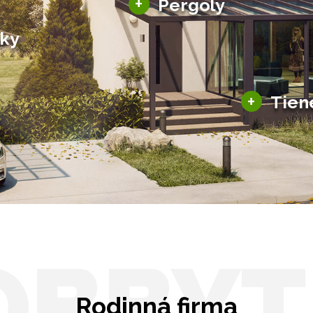
+
Pergoly
Bioklimatické pergoly
šky
Altány a zastrešenie
šky
Solárne pergoly
ky pre auto
+
Tien
Tienenie
Zasklenie
OBBYT
Rodinná firma