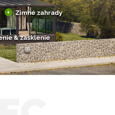
Sezónne zimné záhrady
+
Zimné zahrady
Hliníkové zimné záhrady
Posuvné zimné záhrady
Solárne zimné záhrady
enie & zasklenie
EC