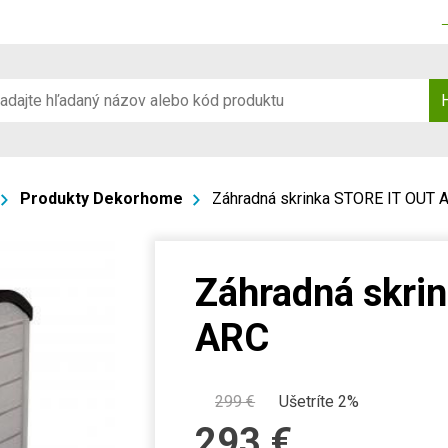
Produkty Dekorhome
Záhradná skrinka STORE IT OUT 
Záhradná skri
ARC
299
€
Ušetríte 2%
293
€