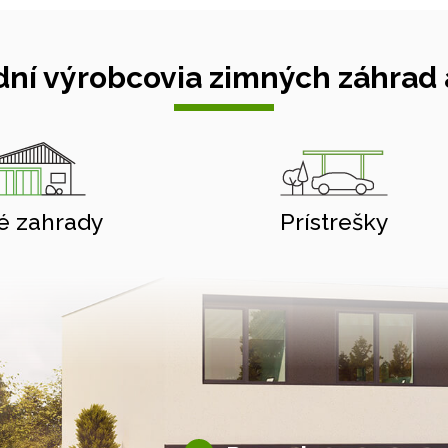
ní výrobcovia zimných záhrad a
é zahrady
Prístrešky
Hliníkové pergoly