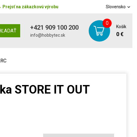
→
Prejsť na zákazkovú výrobu
Slovensko
0
+421 909 100 200
Košík
HĽADAŤ
0 €
info@hobbytec.sk
ARC
nka STORE IT OUT