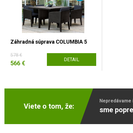
Záhradná súprava COLUMBIA 5
578 €
DETAIL
566 €
Nepredávame ib
Viete o tom, že:
sme popre