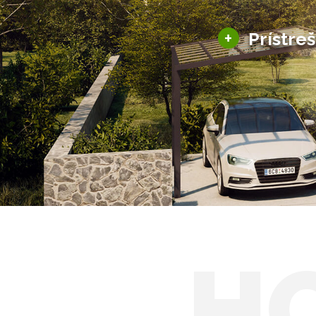
+
Prístre
Hliníkové prístre
Solárne prístreš
H