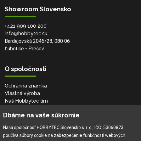
Showroom Slovensko
+421 909 100 200
info@hobbytec.sk
Bardejovská 2046/28, 080 06
Ľubotice - Prešov
O spoločnosti
Ochranná známka
Vlastná výroba
Náš Hobbytec tím
Kontaktné údaje
Dbáme na vaše súkromie
Naša história
Kariéra
Naša spoločnosť HOBBYTEC Slovensko s. r. o., IČO: 53060873
používa súbory cookie na zabezpečenie funkčnosti webových