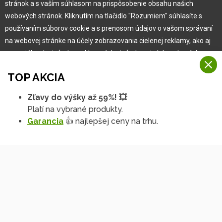
Pre zákazníka
stránok a s vaším súhlasom na prispôsobenie obsahu našich
webových stránok. Kliknutím na tlačidlo "Rozumiem" súhlasíte s
používaním súborov cookie a s prenosom údajov o vašom správaní
Garancia najlepšej ceny
na webovej stránke na účely zobrazovania cielenej reklamy, ako aj
Užívateľský manuál
na sociálnych sieťach a reklamných sieťach na iných webových
Obchodné podmienky
stránkach a meraniach.
Zákazník & partner
TOP AKCIA
Reklamácia
Viac informácií
Novinky
Zľavy do výšky až 59%! 💥
Na našich webových stránkach používame niekoľko kategórií
Platí na vybrané produkty.
Rozumiem
súborov cookie:
Garancia
👍 najlepšej ceny na trhu.
Technické súbory cookie
Podrobné nastavenia
Tieto údaje sú nevyhnutne potrebné na fungovanie stránky a funkcií,
ktoré sa rozhodnete používať. Bez nich by naša webová stránka
nefungovala, napr. by ste sa nemohli prihlásiť do svojho
používateľského účtu.
Funkčné súbory cookie
Tieto súbory cookie nám umožňujú zapamätať si vaše základné voľby
Copyright © 2010 -
2026
HOBBYTEC
,
info@hobbytec.sk
,
a zlepšiť používateľské prostredie. Patrí medzi ne napríklad
Mapa stránok
,
Zmeniť nastavenia cookies