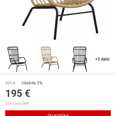
+5 další
201
€
Ušetríte 3%
195
€
159
€ bez DPH
DO KOŠÍKA