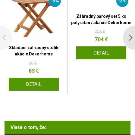
-3%
-3%
Záhradný barový set 5 ks
polyratan / akácie Dekorhome
725 €
704 €
Skladací záhradný stolík
DETAIL
akácie Dekorhome
86 €
83 €
DETAIL
Viete o tom, že: