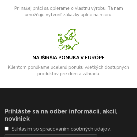
Pri našej práci sa opierame o vlastnú výrobu. Tá nám
umožňuje vytvoriť zákazky úplne na mieru.
NAJŠIRŠIA PONUKA V EURÓPE
Klientom ponúkame ucelenú ponuku všetkých dostupných
produktov pre dom a záhradu.
Prihláste sa na odber informácií, akcií,
noviniek
Súhlasím so
spracovaním osobných údajov
.