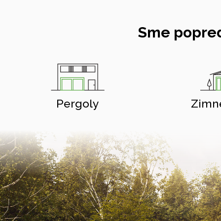
Sme popred
Pergoly
Zimn