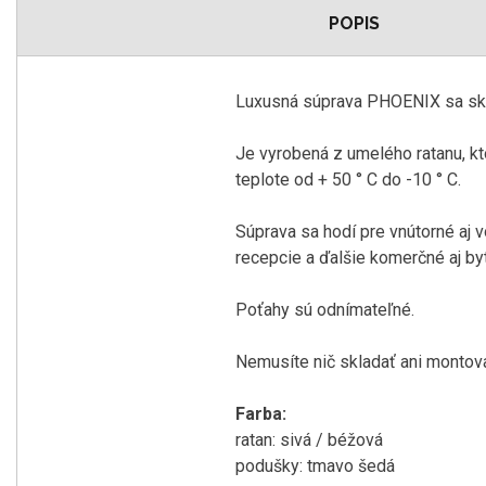
POPIS
Luxusná súprava PHOENIX sa sklad
Je vyrobená z umelého ratanu, kto
teplote od + 50 ° C do -10 ° C.
Súprava sa hodí pre vnútorné aj v
recepcie a ďalšie komerčné aj byt
Poťahy sú odnímateľné.
Nemusíte nič skladať ani montovať
Farba:
ratan: sivá / béžová
podušky: tmavo šedá