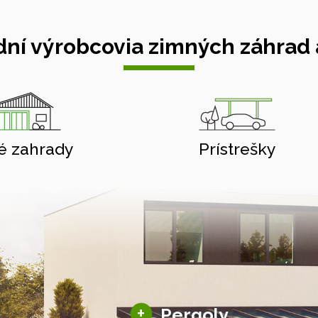
ní výrobcovia zimných záhrad a
é zahrady
Prístrešky
Hliníkové pergoly
+
Pergoly