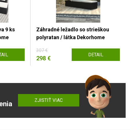
a 9 ks
Záhradné ležadlo so strieškou
home
polyratan / látka Dekorhome
307 €
TAIL
DETAIL
298 €
ZJISTIŤ VIAC
enia