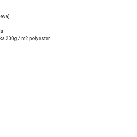
reva)
la
tka 230g / m2 polyester