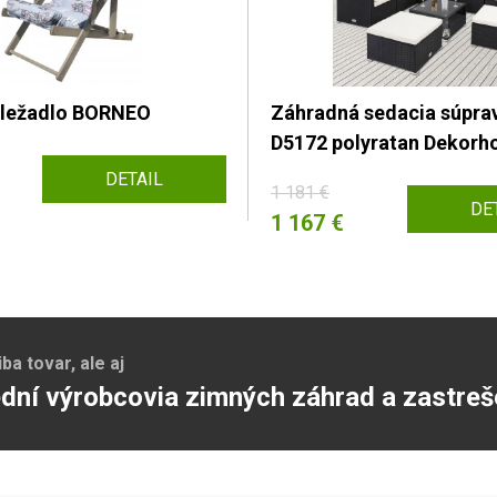
 ležadlo BORNEO
Záhradná sedacia súprav
D5172 polyratan Dekor
DETAIL
1 181 €
DE
1 167 €
a tovar, ale aj
dní výrobcovia zimných záhrad a zastreš