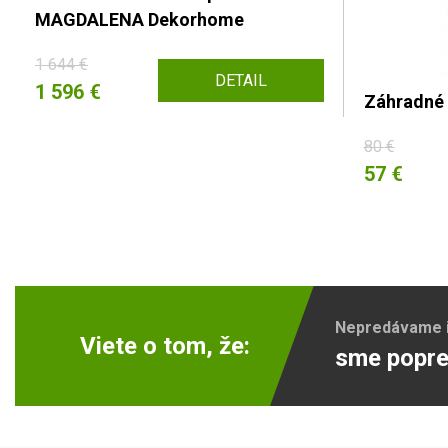
MAGDALENA Dekorhome
1 644 €
DETAIL
1 596 €
Záhradné
80 €
57 €
Nepredávame ib
Viete o tom, že:
sme popre