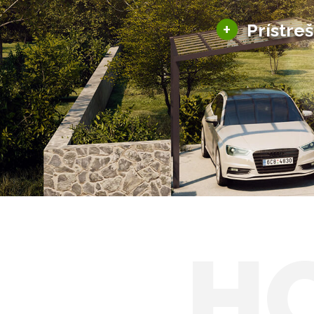
+
Prístre
Hliníkové prístre
Solárne prístreš
H