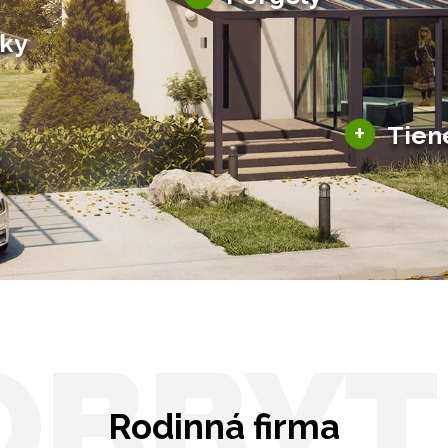
Bioklimatické pergoly
šky
Altány a zastrešenie
šky
Solárne pergoly
ky pre auto
+
Tien
Tienenie
Zasklenie
OBBYT
Rodinná firma