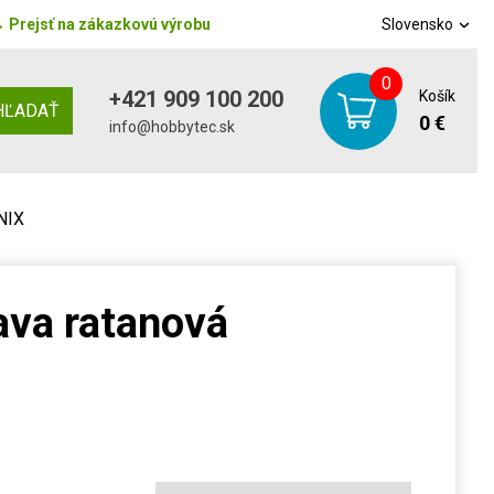
→
Prejsť na zákazkovú výrobu
Slovensko
0
+421 909 100 200
Košík
HĽADAŤ
0 €
info@hobbytec.sk
NIX
ava ratanová