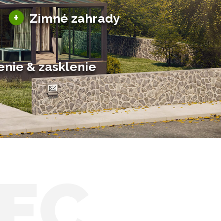
Sezónne zimné záhrady
+
Zimné zahrady
Hliníkové zimné záhrady
Posuvné zimné záhrady
Solárne zimné záhrady
enie & zasklenie
EC