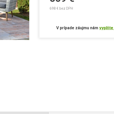
698
€ bez DPH
V prípade záujmu nám
vyplňte