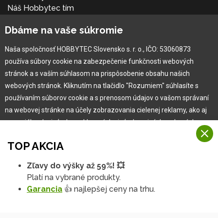
Náš Hobbytec tím
Kontaktné údaje
Dbáme na vaše súkromie
Naša história
Kariéra
Naša spoločnosť HOBBYTEC Slovensko s. r. o., IČO: 53060873
používa súbory cookie na zabezpečenie funkčnosti webových
Pre zákazníka
stránok a s vaším súhlasom na prispôsobenie obsahu našich
webových stránok. Kliknutím na tlačidlo "Rozumiem" súhlasíte s
používaním súborov cookie a s prenosom údajov o vašom správaní
Garancia najlepšej ceny
na webovej stránke na účely zobrazovania cielenej reklamy, ako aj
Užívateľský manuál
na sociálnych sieťach a reklamných sieťach na iných webových
Obchodné podmienky
stránkach a meraniach.
Zákazník & partner
TOP AKCIA
Reklamácia
Viac informácií
Novinky
Zľavy do výšky až 59%! 💥
Na našich webových stránkach používame niekoľko kategórií
Platí na vybrané produkty.
Rozumiem
súborov cookie:
Garancia
👍 najlepšej ceny na trhu.
Technické súbory cookie
Podrobné nastavenia
Tieto údaje sú nevyhnutne potrebné na fungovanie stránky a funkcií,