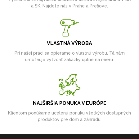
a SK. Nájdete nás v Prahe a Prešove.
VLASTNÁ VÝROBA
Pri našej práci sa opierame o vlastnú výrobu. Tá nám
umožňuje vytvoriť zákazky úplne na mieru.
NAJŠIRŠIA PONUKA V EURÓPE
Klientom ponúkame ucelenú ponuku všetkých dostupných
produktov pre dom a záhradu.