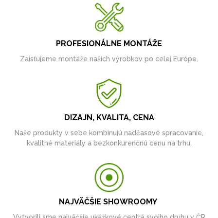
PROFESIONÁLNE MONTÁŽE
Zaisťujeme montáže našich výrobkov po celej Európe.
DIZAJN, KVALITA, CENA
Naše produkty v sebe kombinujú nadčasové spracovanie,
kvalitné materiály a bezkonkurenčnú cenu na trhu.
NAJVÄČŠIE SHOWROOMY
Vytvorili sme najväčšie ukážkové centrá svojho druhu v ČR