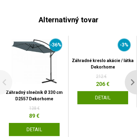
Alternativný tovar
-36%
-3%
Záhradné kreslo akácie / látka
Dekorhome
212 €
206 €
Záhradný slnečník Ø 330 cm
DETAIL
D2557 Dekorhome
138 €
89 €
DETAIL