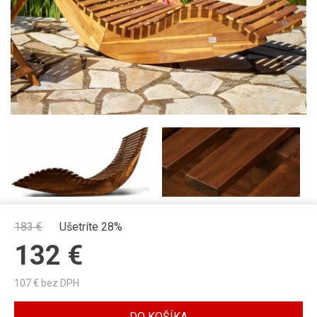
183
€
Ušetríte 28%
132
€
107
€ bez DPH
DO KOŠÍKA