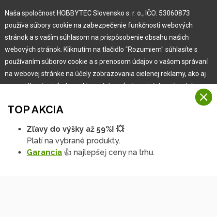
Naša spoločnosť HOBBYTEC Slovensko s. r. o., IČO: 53060873
Pre zákazníka
používa súbory cookie na zabezpečenie funkčnosti webových
stránok a s vaším súhlasom na prispôsobenie obsahu našich
Garancia najlepšej ceny
webových stránok. Kliknutím na tlačidlo "Rozumiem" súhlasíte s
Užívateľský manuál
používaním súborov cookie a s prenosom údajov o vašom správaní
Obchodné podmienky
na webovej stránke na účely zobrazovania cielenej reklamy, ako aj
Zákazník & partner
na sociálnych sieťach a reklamných sieťach na iných webových
Reklamácia
stránkach a meraniach.
Novinky
TOP AKCIA
Viac informácií
Zľavy do výšky až 59%! 💥
Na našich webových stránkach používame niekoľko kategórií
Platí na vybrané produkty.
Rozumiem
súborov cookie:
Garancia
👍 najlepšej ceny na trhu.
Technické súbory cookie
Podrobné nastavenia
Tieto údaje sú nevyhnutne potrebné na fungovanie stránky a funkcií,
ktoré sa rozhodnete používať. Bez nich by naša webová stránka
nefungovala, napr. by ste sa nemohli prihlásiť do svojho
používateľského účtu.