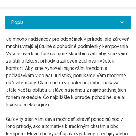
Popis
Je mnoho nadšencov pre odpočinok v prírode, ale zároveň
mnohí uvítajú aj útulné a pohodlné podmienky kempovania.
Vyššie uvedené funkcie sme skombinovali, aby sme vám
zaistili blízkosť prírody a zároveň zachovali všetok
komfort. Aby sme vyhoveli najnovším trendom a
požiadavkám v oblasti turistiky, ponúkame Vám moderné
guľovité stany. Glamping si v poslednej dobe získava
stále väčšiu obľubu a stáva sa jednou z najatraktívnejších
foriem rekreácie. Čo najbližšie k prírode, pohodlné, ale aj
luxusné a ekologické.
Guľovitý stan vám dáva možnosť stráviť pohodlnú noc v
lone prírody, ako alternatíva k tradičným chatám alebo
kempom. Možno ho využiť aj ako výstavný, predajný alebo