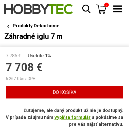
0
Produkty Dekorhome
Záhradné iglu 7 m
7 785
€
Ušetríte 1%
7 708
€
6 267
€ bez DPH
DO KOŠÍKA
Ľutujeme, ale daný produkt už nie je dostupný.
V prípade záujmu nám
vyplňte formulár
a pokúsime sa
pre vás nájsť alternatívu.