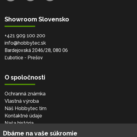
Showroom Slovensko
+421 909 100 200
info@hobbytec.sk
Bardejovská 2046/28, 080 06
Ľubotice - Prešov
O spoločnosti
Ochranná známka
Vlastná výroba
Náš Hobbytec tím
Kontaktné údaje
Naša história
Kariéra
Dbáme na vaše súkromie