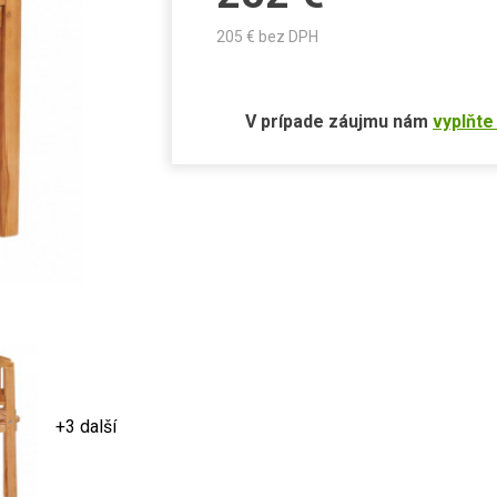
205
€ bez DPH
V prípade záujmu nám
vyplňte
+3 další