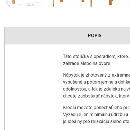
POPIS
Táto stolička s operadlom, ktoré
záhrade alebo na dvore.
Nábytok je zhotovený z extrémne
vysušené a potom jemne a dohlad
odolnosťou, a tak je zďaleka naj
chcete zaobstarať nábytok, ktorý 
Kreslu môžete ponechať jeho prir
Vyžaduje len minimálnu údržbu a 
je ideálny pre relaxáciu alebo st