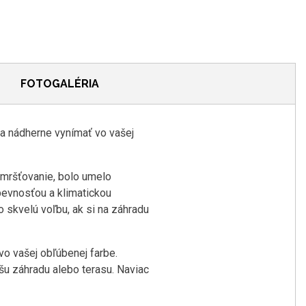
FOTOGALÉRIA
sa nádherne vynímať vo vašej
zmršťovanie, bolo umelo
evnosťou a klimatickou
 skvelú voľbu, ak si na záhradu
vo vašej obľúbenej farbe.
šu záhradu alebo terasu. Naviac