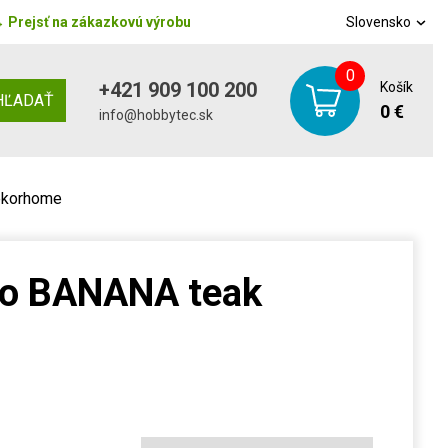
→
Prejsť na zákazkovú výrobu
Slovensko
0
+421 909 100 200
Košík
HĽADAŤ
0 €
info@hobbytec.sk
ekorhome
lo BANANA teak