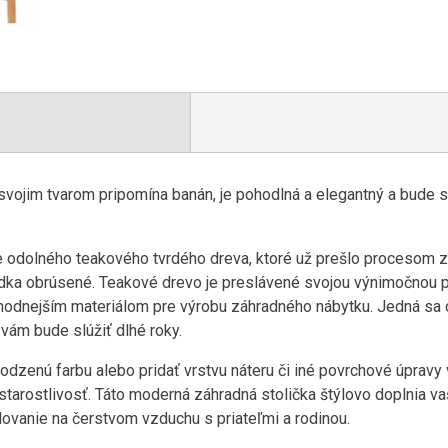
 svojim tvarom pripomína banán, je pohodlná a elegantný a bude 
 odolného teakového tvrdého dreva, ktoré už prešlo procesom 
ka obrúsené. Teakové drevo je preslávené svojou výnimočnou p
vhodnejším materiálom pre výrobu záhradného nábytku. Jedná sa o
vám bude slúžiť dlhé roky.
odzenú farbu alebo pridať vrstvu náteru či iné povrchové úpravy 
starostlivosť. Táto moderná záhradná stolička štýlovo doplnia va
olovanie na čerstvom vzduchu s priateľmi a rodinou.