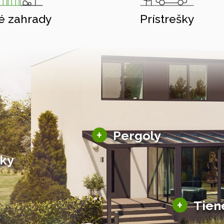
é zahrady
Prístrešky
Hliníkové pergoly
+
Pergoly
Bioklimatické pergoly
šky
Altány a zastrešenie
šky
Solárne pergoly
ky pre auto
+
Tien
Tienenie