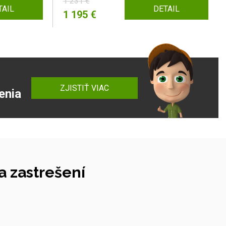
1 231 €
TAIL
DETAIL
1 195 €
ZJISTIŤ VIAC
enia
 zastrešení