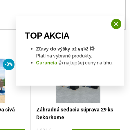
TOP AKCIA
Zľavy do výšky až 59%! 💥
Platí na vybrané produkty.
Garancia
👍 najlepšej ceny na trhu.
-3%
-3%
a sivá
Záhradná sedacia súprava 29 ks
Dekorhome