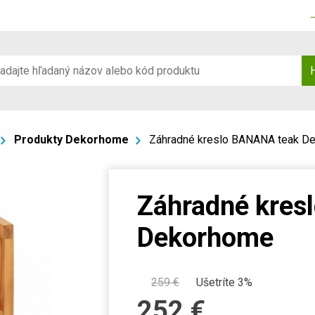
Produkty Dekorhome
Záhradné kreslo BANANA teak D
Záhradné kres
Dekorhome
259
€
Ušetríte 3%
252
€