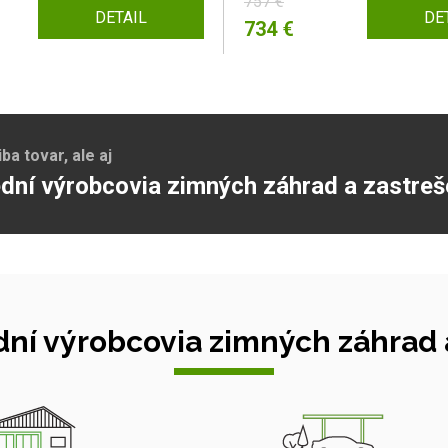
757 €
DETAIL
DE
734 €
a tovar, ale aj
dní výrobcovia zimných záhrad a zastreš
ní výrobcovia zimných záhrad a