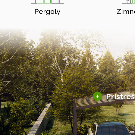
Pergoly
Zimn
+
Prístre
Hliníkové prístre
Solárne prístreš