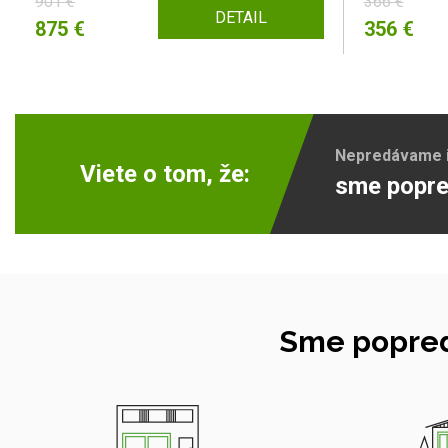
901 €
366 €
DETAIL
875 €
356 €
Nepredávame ib
Viete o tom, že:
sme popre
Sme popred