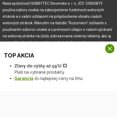
Kariéra
Naša spoločnosť HOBBYTEC Slovensko s. r. o., IČO: 53060873
používa súbory cookie na zabezpečenie funkčnosti webových
Pre zákazníka
stránok a s vaším súhlasom na prispôsobenie obsahu našich
webových stránok. Kliknutím na tlačidlo "Rozumiem" súhlasíte s
používaním súborov cookie a s prenosom údajov o vašom správaní
Garancia najlepšej ceny
na webovej stránke na účely zobrazovania cielenej reklamy, ako aj
Užívateľský manuál
na sociálnych sieťach a reklamných sieťach na iných webových
Obchodné podmienky
stránkach a meraniach.
Zákazník & partner
TOP AKCIA
Reklamácia
Viac informácií
Novinky
Zľavy do výšky až 59%! 💥
Na našich webových stránkach používame niekoľko kategórií
Platí na vybrané produkty.
Rozumiem
súborov cookie:
Garancia
👍 najlepšej ceny na trhu.
Technické súbory cookie
Podrobné nastavenia
Tieto údaje sú nevyhnutne potrebné na fungovanie stránky a funkcií,
ktoré sa rozhodnete používať. Bez nich by naša webová stránka
nefungovala, napr. by ste sa nemohli prihlásiť do svojho
používateľského účtu.
Funkčné súbory cookie