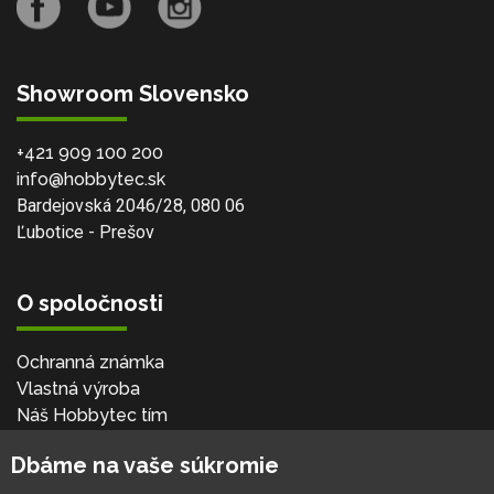
Showroom Slovensko
+421 909 100 200
info@hobbytec.sk
Bardejovská 2046/28, 080 06
Ľubotice - Prešov
O spoločnosti
Ochranná známka
Vlastná výroba
Náš Hobbytec tím
Kontaktné údaje
Dbáme na vaše súkromie
Naša história