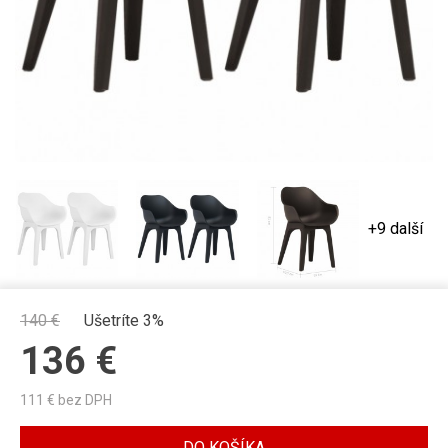
+9 další
140
€
Ušetríte 3%
136
€
111
€ bez DPH
DO KOŠÍKA