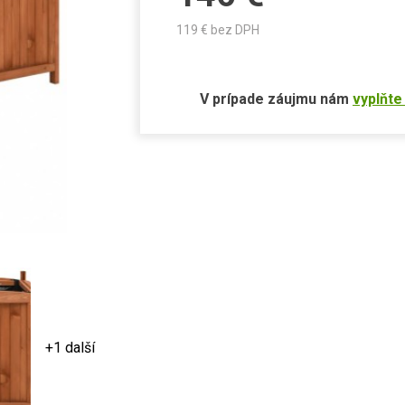
119
€ bez DPH
V prípade záujmu nám
vyplňte
+1 další