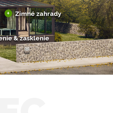
Sezónne zimné záhrady
+
Zimné zahrady
Hliníkové zimné záhrady
Posuvné zimné záhrady
Solárne zimné záhrady
enie & zasklenie
EC