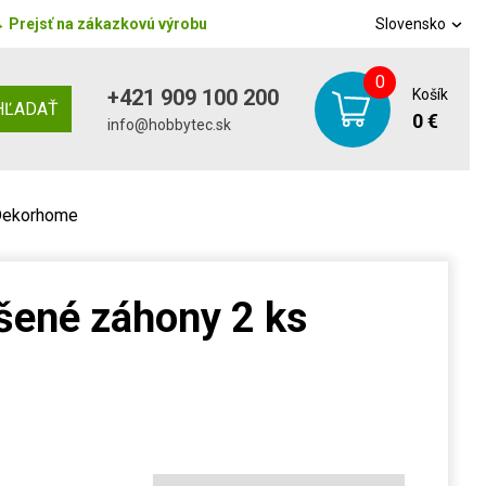
→
Prejsť na zákazkovú výrobu
Slovensko
0
+421 909 100 200
Košík
HĽADAŤ
0 €
info@hobbytec.sk
 Dekorhome
šené záhony 2 ks