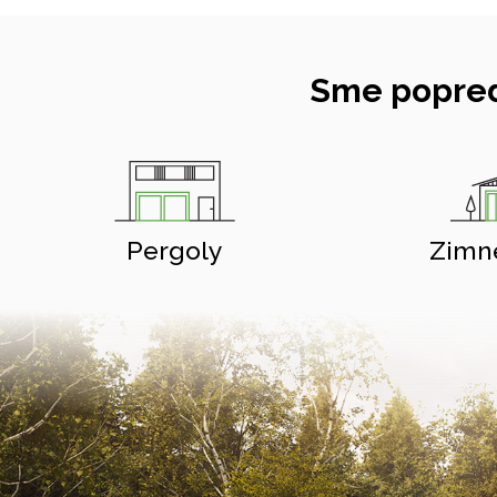
Sme popred
Pergoly
Zimn