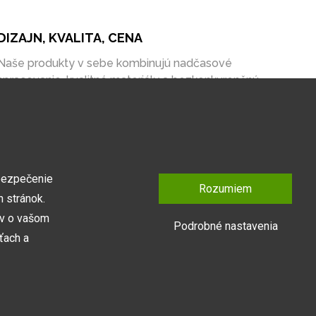
DIZAJN, KVALITA, CENA
Naše produkty v sebe kombinujú nadčasové
spracovanie, kvalitné materiály a bezkonkurenčnú
cenu na trhu.
bezpečenie
Rozumiem
 stránok.
ov o vašom
Podrobné nastavenia
ťach a