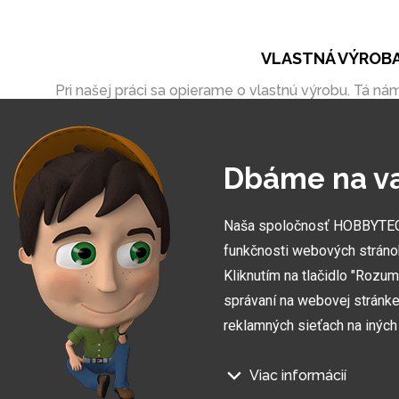
VLASTNÁ VÝROB
Pri našej práci sa opierame o vlastnú výrobu. Tá ná
umožňuje vytvoriť zákazky úplne na mieru
Dbáme na v
Naša spoločnosť HOBBYTEC S
funkčnosti webových stráno
Kliknutím na tlačidlo "Rozu
správaní na webovej stránke 
reklamných sieťach na inýc
Viac informácií