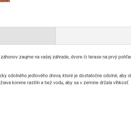
áhonov zaujme na vašej záhrade, dvore či terase na prvý pohľad
cky odolného jedlového dreva, ktoré je dostatočne odolné, aby 
žiava korene rastlín a tiež vodu, aby sa v zemine držala vlhkosť.