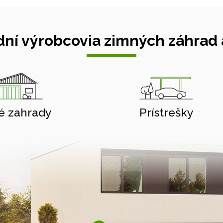
ní výrobcovia zimných záhrad a
é zahrady
Prístrešky
Hliníkové pergoly