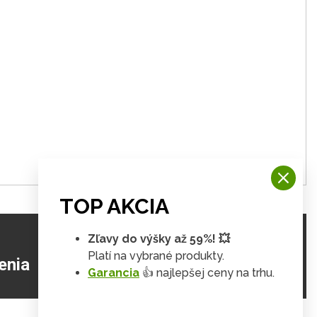
TOP AKCIA
Zľavy do výšky až 59%! 💥
Platí na vybrané produkty.
ZJISTIŤ VIAC
enia
Garancia
👍 najlepšej ceny na trhu.