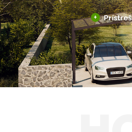
+
Prístre
Hliníkové prístre
Solárne prístreš
H