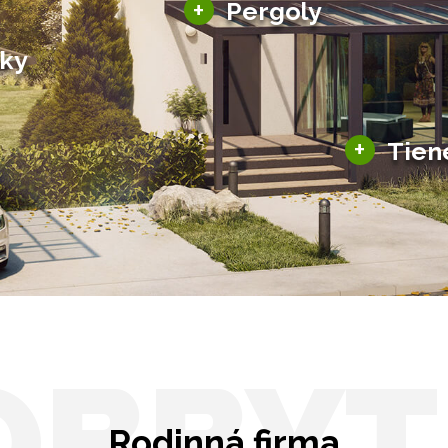
+
Pergoly
Bioklimatické pergoly
šky
Altány a zastrešenie
šky
Solárne pergoly
ky pre auto
+
Tien
Tienenie
Zasklenie
OBBYT
Rodinná firma