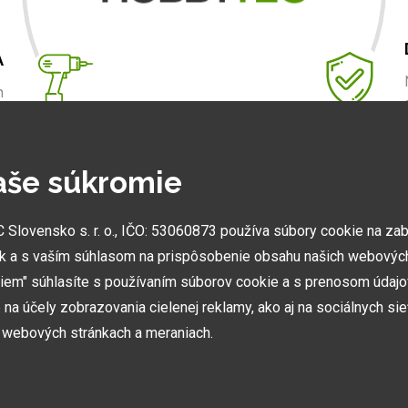
A
m
.
aše súkromie
NAJVÄČŠIE SHOWROOMY
lovensko s. r. o., IČO: 53060873 používa súbory cookie na za
Vytvorili sme najväčšie ukážkové centrá svojho druhu
k a s vaším súhlasom na prispôsobenie obsahu našich webových
v ČR a SK. Nájdete nás v Prahe a Prešove.
miem" súhlasíte s používaním súborov cookie a s prenosom údaj
na účely zobrazovania cielenej reklamy, ako aj na sociálnych sie
h webových stránkach a meraniach.