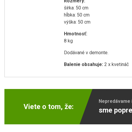
Rozmery:
šírka: 50 cm
hĺbka: 50 cm
výška: 50 cm
Hmotnosť:
8 kg
Dodávané v demonte.
Balenie obsahuje:
2 x kvetináč
Nepredávame ib
Viete o tom, že:
sme popre