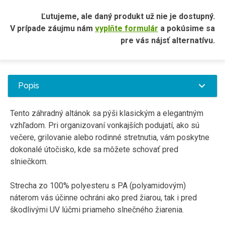
Ľutujeme, ale daný produkt už nie je dostupný.
V prípade záujmu nám
vyplňte formulár
a pokúsime sa
pre vás nájsť alternatívu.
Popis
Tento záhradný
altánok
sa pýši
klasickým
a
elegantným
vzhľadom.
Pri
organizovaní
vonkajších
podujatí
,
ako sú
večere
,
grilovanie alebo
rodinné stretnutia
,
vám poskytne
dokonalé
útočisko
,
kde sa môžete
schovať
pred
slniečkom
.
Strecha
zo
100
%
polyesteru
s
PA
(
polyamidovým
)
náterom
vás
účinne
ochráni
ako
pred
žiarou,
tak i
pred
škodlivými
UV
lúčmi
priameho slnečného
žiarenia
.