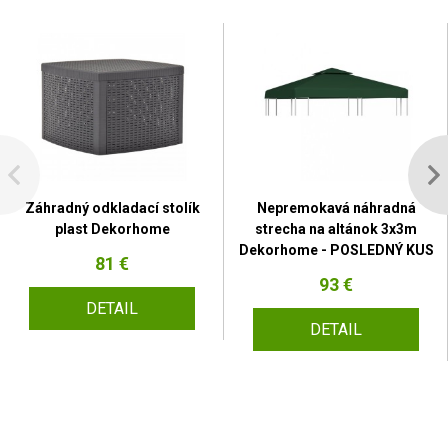
Záhradný odkladací stolík
Nepremokavá náhradná
plast Dekorhome
strecha na altánok 3x3m
Dekorhome - POSLEDNÝ KUS
81 €
93 €
DETAIL
DETAIL