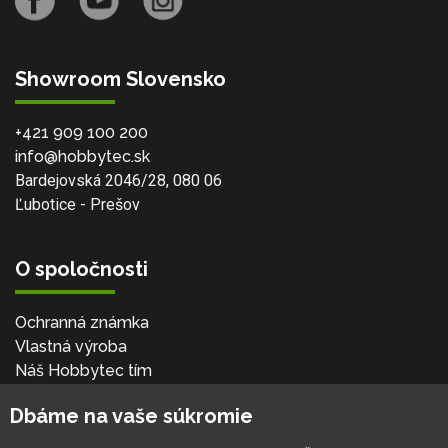
Showroom Slovensko
+421 909 100 200
info@hobbytec.sk
Bardejovská 2046/28, 080 06
Ľubotice - Prešov
O spoločnosti
Ochranná známka
Vlastná výroba
Náš Hobbytec tím
Kontaktné údaje
Dbáme na vaše súkromie
Naša história
Kariéra