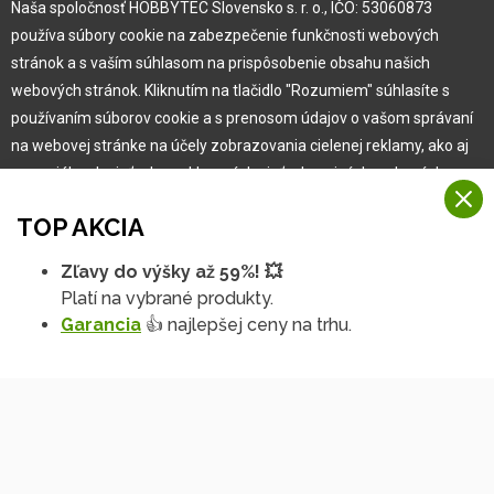
Naša spoločnosť HOBBYTEC Slovensko s. r. o., IČO: 53060873
používa súbory cookie na zabezpečenie funkčnosti webových
Pre zákazníka
stránok a s vaším súhlasom na prispôsobenie obsahu našich
webových stránok. Kliknutím na tlačidlo "Rozumiem" súhlasíte s
používaním súborov cookie a s prenosom údajov o vašom správaní
Garancia najlepšej ceny
na webovej stránke na účely zobrazovania cielenej reklamy, ako aj
Užívateľský manuál
na sociálnych sieťach a reklamných sieťach na iných webových
Obchodné podmienky
stránkach a meraniach.
Zákazník & partner
TOP AKCIA
Reklamácia
Viac informácií
Novinky
Zľavy do výšky až 59%! 💥
Na našich webových stránkach používame niekoľko kategórií
Platí na vybrané produkty.
Rozumiem
súborov cookie:
Garancia
👍 najlepšej ceny na trhu.
Technické súbory cookie
Podrobné nastavenia
Tieto údaje sú nevyhnutne potrebné na fungovanie stránky a funkcií,
ktoré sa rozhodnete používať. Bez nich by naša webová stránka
nefungovala, napr. by ste sa nemohli prihlásiť do svojho
používateľského účtu.
Funkčné súbory cookie