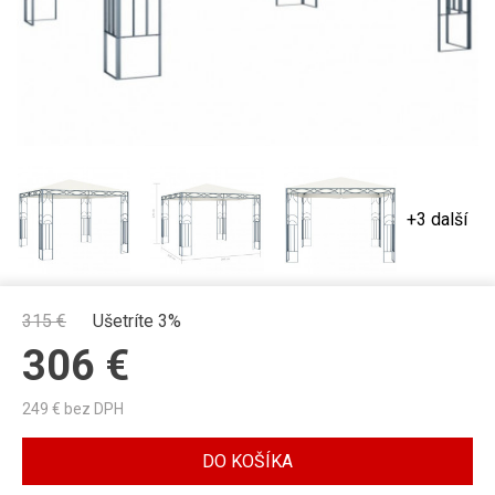
+3 další
315
€
Ušetríte 3%
306
€
249
€ bez DPH
DO KOŠÍKA