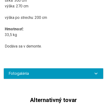
šírka
:
3
00
cm
výška:
270
cm
výška po
strechu
:
200
cm
Hmotnosť
:
33,5
kg
Dodáva sa v
demonte
.
Fotogaléria
Alternativný tovar