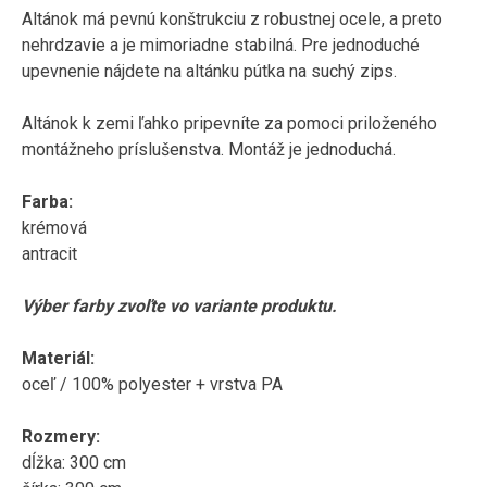
Altánok
má pevnú
konštrukciu
z robustnej
ocele
,
a
preto
nehrdzavie
a
je mimoriadne
stabilná
.
Pre
jednoduché
upevnenie
nájdete
na
altánku
pútka
na
suchý
zips
.
Altánok
k zemi
ľahko
pripevníte
za pomoci
priloženého
montážneho
príslušenstva
.
Montáž
je jednoduchá
.
Farba
:
krémová
antracit
Výber farby
zvoľte
vo variante
produktu
.
Materiál
:
oceľ
/
100
%
polyester
+
vrstva
PA
Rozmery
:
dĺžka
:
300
cm