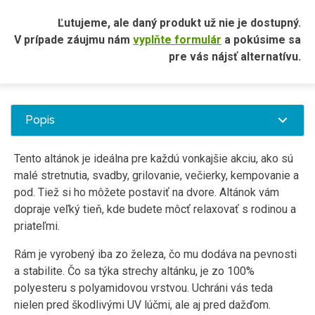
Ľutujeme, ale daný produkt už nie je dostupný.
V prípade záujmu nám
vyplňte formulár
a pokúsime sa
pre vás nájsť alternatívu.
Popis
Tento altánok je ideálna pre každú vonkajšie akciu, ako sú
malé stretnutia, svadby, grilovanie, večierky, kempovanie a
pod. Tiež si ho môžete postaviť na dvore. Altánok vám
dopraje veľký tieň, kde budete môcť relaxovať s rodinou a
priateľmi.
Rám je vyrobený iba zo železa, čo mu dodáva na pevnosti
a stabilite. Čo sa týka strechy altánku, je zo 100%
polyesteru s polyamidovou vrstvou. Uchráni vás teda
nielen pred škodlivými UV lúčmi, ale aj pred dažďom.