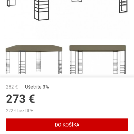
282
€
Ušetríte 3%
273
€
222
€ bez DPH
DO KOŠÍKA