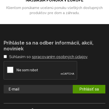
NAJŠIRŠIA PONUKA V EURÓPE
Klientom ponúkame ucelenú ponuku všetkých dostupných
produktov pre dom a záhradu.
Prihláste sa na odber informácií, akcií,
noviniek
Súhlasím so
spracovaním osobných údajov
.
Prihlásiť sa