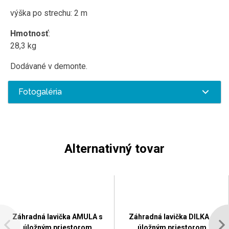
výška po strechu: 2 m
Hmotnosť
:
28,3 kg
Dodávané v demonte.
Fotogaléria
Alternativný tovar
Záhradná lavička AMULA s
Záhradná lavička DILKA s
úložným priestorom
úložným priestorom