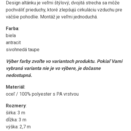
Design altánku je veľmi štýlový; dvojitá strecha sa môže
pochváliť prieduchy, ktoré zlepšujú cirkuláciu vzduchu pre
väčšie pohodlie. Montáž je veľmi jednoduchá.
Farba
:
biela
antracit
sivohnedá taupe
Výber farby zvoľte vo variantoch produktu. Pokiaľ Vami
vybraná varianta nie je vo výbere, je dočasne
nedostupná.
Materiál
:
oceľ / 100% polyester s PA vrstvou
Rozmery
:
šírka: 3 m
dĺžka: 3 m
výška: 2,7 m