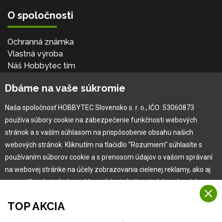
O spoločnosti
Ochranná známka
Vlastná výroba
Náš Hobbytec tím
Kontaktné údaje
Dbáme na vaše súkromie
Naša história
Kariéra
Naša spoločnosť HOBBYTEC Slovensko s. r. o., IČO: 53060873
používa súbory cookie na zabezpečenie funkčnosti webových
Pre zákazníka
stránok a s vaším súhlasom na prispôsobenie obsahu našich
webových stránok. Kliknutím na tlačidlo "Rozumiem" súhlasíte s
používaním súborov cookie a s prenosom údajov o vašom správaní
Garancia najlepšej ceny
na webovej stránke na účely zobrazovania cielenej reklamy, ako aj
Užívateľský manuál
na sociálnych sieťach a reklamných sieťach na iných webových
Obchodné podmienky
stránkach a meraniach.
Zákazník & partner
TOP AKCIA
Reklamácia
Viac informácií
Novinky