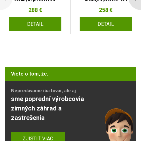
288 €
258 €
DETAIL
DETAIL
Viete o tom, že:
Nepredávame iba tovar, ale aj
sme poprední výrobcovia
zimných záhrad a
zastrešenia
ZJISTIŤ VIAC