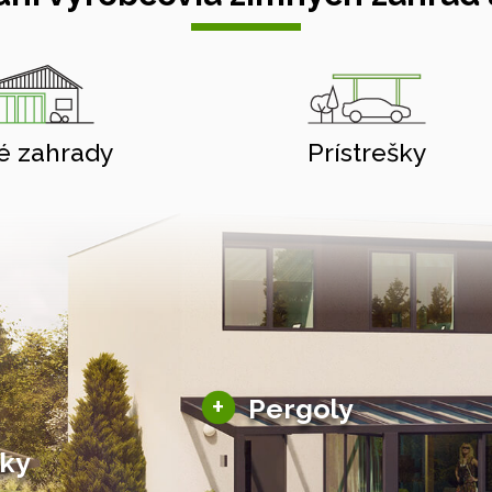
é zahrady
Prístrešky
Hliníkové pergoly
+
Pergoly
Bioklimatické pergoly
šky
Altány a zastrešenie
šky
Solárne pergoly