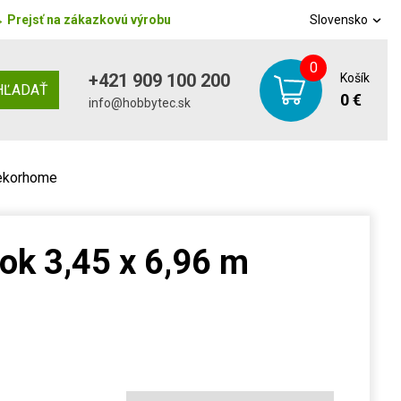
→
Prejsť na zákazkovú výrobu
Slovensko
0
+421 909 100 200
Košík
HĽADAŤ
0 €
info@hobbytec.sk
Dekorhome
ok 3,45 x 6,96 m