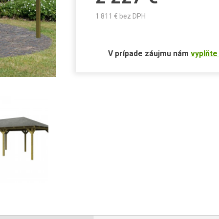
1 811
€ bez DPH
V prípade záujmu nám
vyplňte