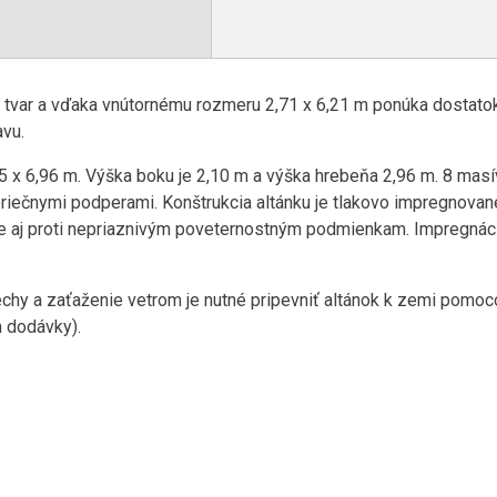
 tvar a vďaka vnútornému rozmeru 2,71 x 6,21 m ponúka dostatok
avu.
5 x 6,96 m. Výška boku je 2,10 m a výška hrebeňa 2,96 m. 8 masí
iečnymi podperami. Konštrukcia altánku je tlakovo impregnované 
 aj proti nepriaznivým poveternostným podmienkam. Impregnáci
hy a zaťaženie vetrom je nutné pripevniť altánok k zemi pomoc
 dodávky).