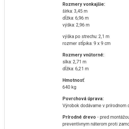
Rozmery vonkajšie:
šírka: 3,45 m
dĺžka: 6,96 m
výška: 2,96 m
výška po strechu: 2,1 m
rozmer stĺpika: 9 x 9 cm
Rozmery vnútorné:
sīka: 2,71 m
dĺžka: 6,21 m
Hmotnosť
:
640 kg
Povrchová úprava:
Výrobok dodávame v prírodnom d
Prírodné drevo
- pred montážou
preventívnym náterom proti zamodr