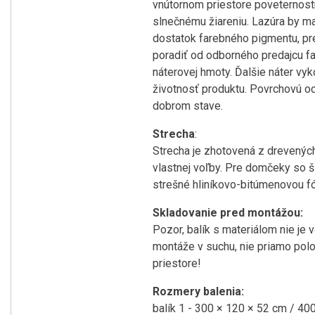
vnútornom priestore poveternostn
slnečnému žiareniu. Lazúra by ma
dostatok farebného pigmentu, pre
poradiť od odborného predajcu fa
náterovej hmoty. Ďalšie náter vy
životnosť produktu. Povrchovú oc
dobrom stave.
Strecha
:
Strecha je zhotovená z drevených
vlastnej voľby. Pre domčeky so 
strešné hliníkovo-bitúmenovou fó
Skladovanie pred montážou:
Pozor, balík s materiálom nie je 
montáže v suchu, nie priamo polo
priestore!
Rozmery balenia:
balík 1 - 300 × 120 × 52 cm / 40