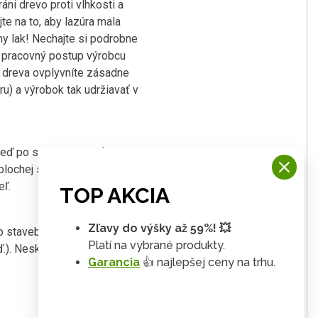
ni drevo proti vlhkosti a
te na to, aby lazúra mala
ny lak! Nechajte si podrobne
te pracovný postup výrobcu
u dreva ovplyvníte zásadne
u) a výrobok tak udržiavať v
neď po stavbe doplniť podľa
plochej strechy samolepiace
eľ.
TOP AKCIA
Zľavy do výšky až 59%! 💥
eto stavebné sadu až do konečnej
Platí na vybrané produkty.
tď.). Neskladovať vo vykurovanom
Garancia
👍 najlepšej ceny na trhu.