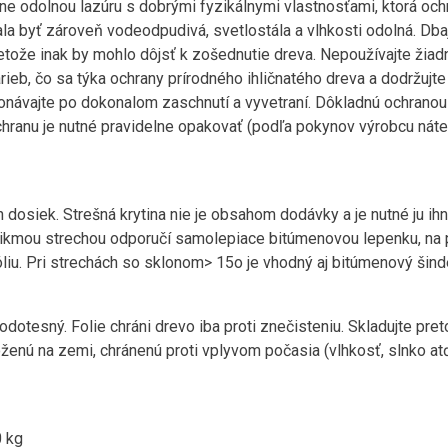
e odolnou lazúru s dobrými fyzikálnymi vlastnosťami, ktorá ochrá
la byť zároveň vodeodpudivá, svetlostála a vlhkosti odolná. Dbaj
tože inak by mohlo dôjsť k zošednutie dreva. Nepoužívajte žiad
rieb, čo sa týka ochrany prírodného ihličnatého dreva a dodržuj
konávajte po dokonalom zaschnutí a vyvetraní. Dôkladnú ochrano
hranu je nutné pravidelne opakovať (podľa pokynov výrobcu náter
 dosiek. Strešná krytina nie je obsahom dodávky a je nutné ju ih
šikmou strechou odporučí samolepiace bitúmenovou lepenku, na 
liu. Pri strechách so sklonom> 15o je vhodný aj bitúmenový šind
vodotesný. Folie chráni drevo iba proti znečisteniu. Skladujte pr
ženú na zemi, chránenú proti vplyvom počasia (vlhkosť, slnko a
0 kg