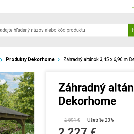
Produkty Dekorhome
Záhradný altánok 3,45 x 6,96 m 
Záhradný altán
Dekorhome
2 891
€
Ušetríte 23%
2 227
€