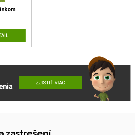
tánkom
TAIL
ZJISTIŤ VIAC
enia
 zastrešení