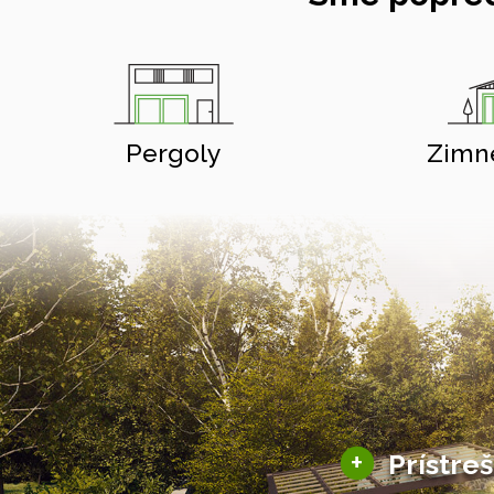
Pergoly
Zimn
+
Prístre
Hliníkové prístre