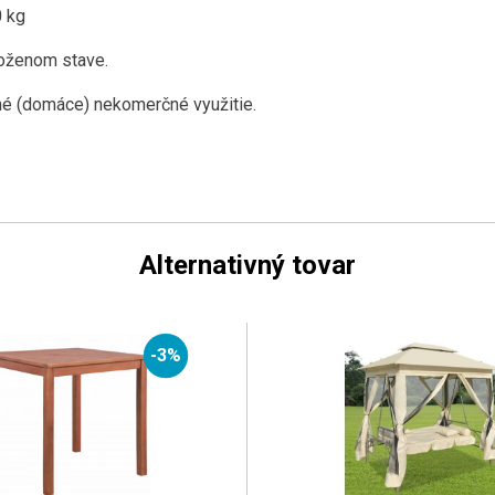
0 kg
oženom stave.
é ​​(domáce) nekomerčné využitie.
Alternativný tovar
-3%