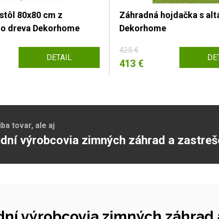
stôl 80x80 cm z
Záhradná hojdačka s al
ho dreva Dekorhome
Dekorhome
425 €
DETAIL
DE
413 €
a tovar, ale aj
dní výrobcovia zimných záhrad a zastreš
ní výrobcovia zimných záhrad a