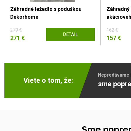
Záhradné ležadlo s poduškou
Záhradný 
Dekorhome
akáciové
279 €
162 €
DETAIL
271 €
157 €
Nepredávame ib
Viete o tom, že:
sme popre
Sme popred