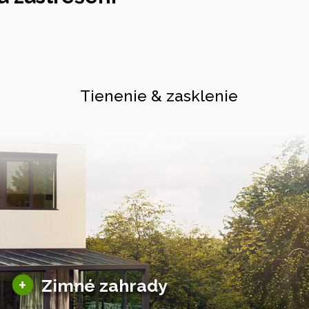
Tienenie & zasklenie
Sezónne zimné záhrady
+
Zimné zahrady
Hliníkové zimné záhrady