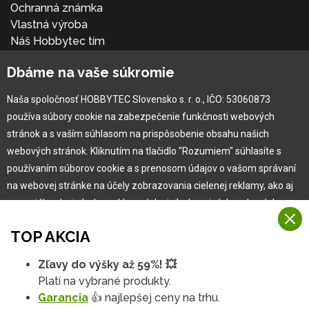
Ochranná známka
Vlastná výroba
Náš Hobbytec tím
Kontaktné údaje
Dbáme na vaše súkromie
Naša história
Kariéra
Naša spoločnosť HOBBYTEC Slovensko s. r. o., IČO: 53060873
používa súbory cookie na zabezpečenie funkčnosti webových
Pre zákazníka
stránok a s vaším súhlasom na prispôsobenie obsahu našich
webových stránok. Kliknutím na tlačidlo "Rozumiem" súhlasíte s
používaním súborov cookie a s prenosom údajov o vašom správaní
Garancia najlepšej ceny
na webovej stránke na účely zobrazovania cielenej reklamy, ako aj
Užívateľský manuál
na sociálnych sieťach a reklamných sieťach na iných webových
Obchodné podmienky
stránkach a meraniach.
Zákazník & partner
TOP AKCIA
Reklamácia
Viac informácií
Novinky
Zľavy do výšky až 59%! 💥
Na našich webových stránkach používame niekoľko kategórií
Platí na vybrané produkty.
Rozumiem
súborov cookie:
Garancia
👍 najlepšej ceny na trhu.