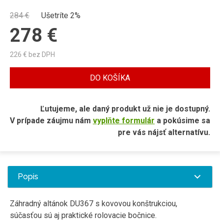
284
€
Ušetríte 2%
278
€
226
€ bez DPH
DO KOŠÍKA
Ľutujeme, ale daný produkt už nie je dostupný.
V prípade záujmu nám
vyplňte formulár
a pokúsime sa
pre vás nájsť alternatívu.
Popis
Záhradný altánok DU367 s kovovou konštrukciou,
súčasťou sú aj praktické rolovacie bočnice.