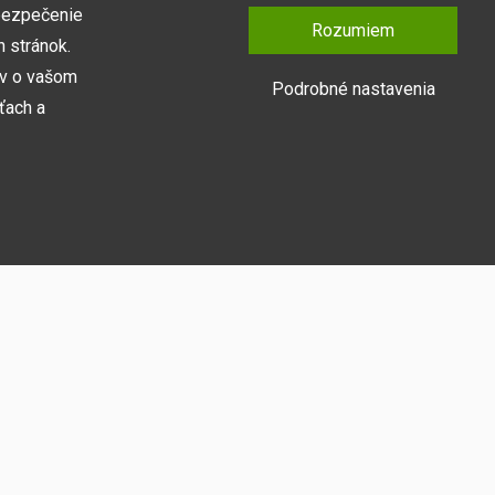
bezpečenie
Rozumiem
 stránok.
ov o vašom
Podrobné nastavenia
ťach a
Prihlásiť sa
y naša webová
medzi ne