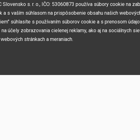
NAJVÄČŠIE SHOWROOMY
lovensko s. r. o., IČO: 53060873 používa súbory cookie na za
Vytvorili sme najväčšie ukážkové centrá svojho druhu
k a s vaším súhlasom na prispôsobenie obsahu našich webových
v ČR a SK. Nájdete nás v Prahe a Prešove.
miem" súhlasíte s používaním súborov cookie a s prenosom údaj
na účely zobrazovania cielenej reklamy, ako aj na sociálnych sie
h webových stránkach a meraniach.
ií, akcií, noviniek
h používame niekoľko kategórií súborov cookie:
rebné na fungovanie stránky a funkcií, ktoré sa rozhodnete používať. Bez nich b
ste sa nemohli prihlásiť do svojho používateľského účtu.
ujú zapamätať si vaše základné voľby a zlepšiť používateľské prostredie. Patrí 
o jazyka alebo možnosť trvalého prihlásenia.
 sietí