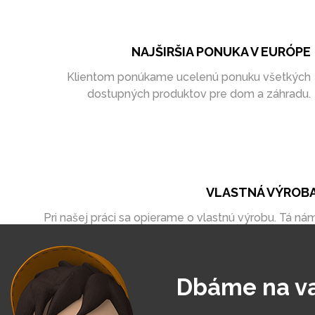
NAJŠIRŠIA PONUKA V EURÓPE
Klientom ponúkame ucelenú ponuku všetkých
dostupných produktov pre dom a záhradu.
VLASTNÁ VÝROB
Pri našej práci sa opierame o vlastnú výrobu. Tá ná
umožňuje vytvoriť zákazky úplne na mieru
Dbáme na v