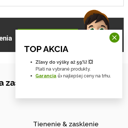
ZJISTIŤ VIAC
enia
TOP AKCIA
Zľavy do výšky až 59%! 💥
Platí na vybrané produkty.
Garancia
👍 najlepšej ceny na trhu.
 zastrešení
Tienenie & zasklenie