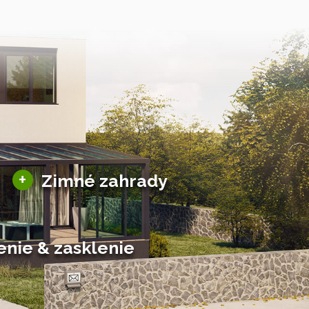
Sezónne zimné záhrady
+
Zimné zahrady
Hliníkové zimné záhrady
Posuvné zimné záhrady
Solárne zimné záhrady
enie & zasklenie