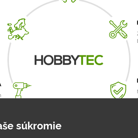
A
m
.
aše súkromie