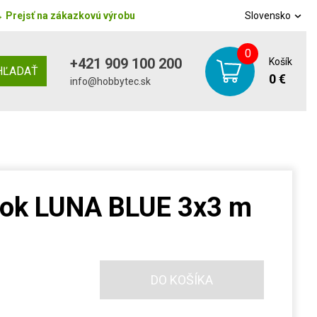
→
Prejsť na zákazkovú výrobu
Slovensko
0
+421 909 100 200
Košík
HĽADAŤ
0 €
info@hobbytec.sk
nok LUNA BLUE 3x3 m
DO KOŠÍKA