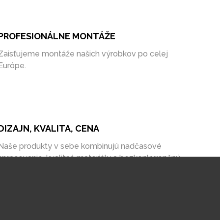
PROFESIONÁLNE MONTÁŽE
Zaisťujeme montáže našich výrobkov po celej
Európe.
DIZAJN, KVALITA, CENA
Naše produkty v sebe kombinujú nadčasové
spracovanie, kvalitné materiály a bezkonkurenčnú
cenu na trhu.