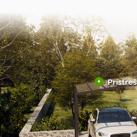
+
Prístre
Hliníkové prístre
Solárne prístreš