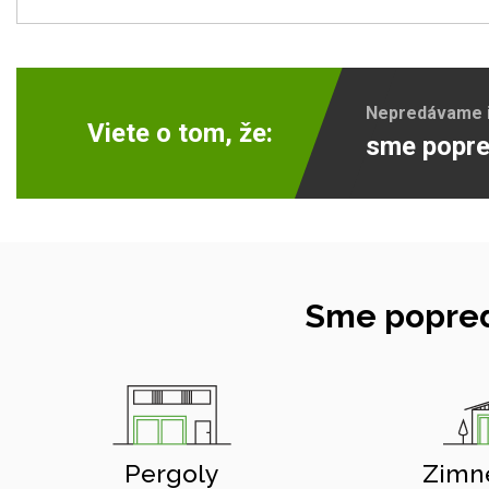
Nepredávame ib
Viete o tom, že:
sme popre
Sme popred
Pergoly
Zimn