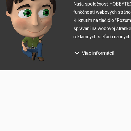
Naša spoločnosť HOBBYTEC S
funkčnosti webových stráno
Kliknutím na tlačidlo "Rozu
správaní na webovej stránke 
reklamných sieťach na inýc
Viac informácií
Prihláste sa na odber informác
Na našich webových stránkac
Súhlasím so
spracovaním osobných údajov
.
Technické súbory cookie
Tieto údaje sú nevyhnutne pot
stránka nefungovala, napr. by 
Funkčné súbory cookie
Tieto súbory cookie nám umožň
napríklad zapamätanie si vášh
Súbory cookie sociálnych