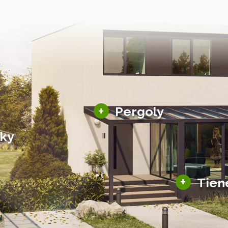
Hliníkové pergoly
+
Pergoly
Bioklimatické pergoly
šky
Altány a zastrešenie
šky
Solárne pergoly
ky pre auto
+
Tien
Tienenie
Zasklenie