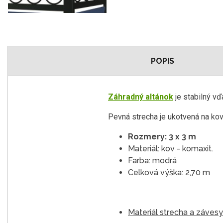
POPIS
Záhradný altánok
je stabilný v
Pevná strecha je ukotvená na kovo
Rozmery: 3 x 3 m
Materiál: kov - komaxit.
Farba: modrá
Celková výška: 2,70 m
Materiál strecha a záves