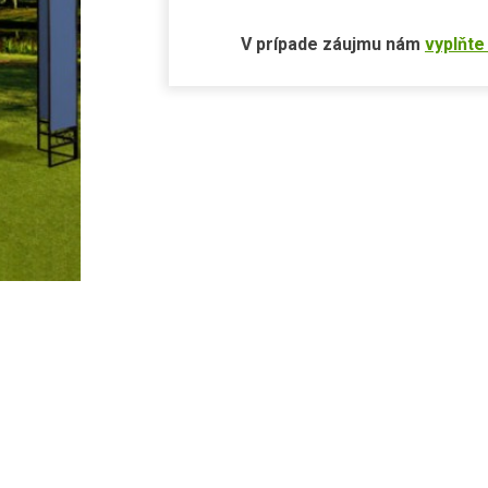
V prípade záujmu nám
vyplňte