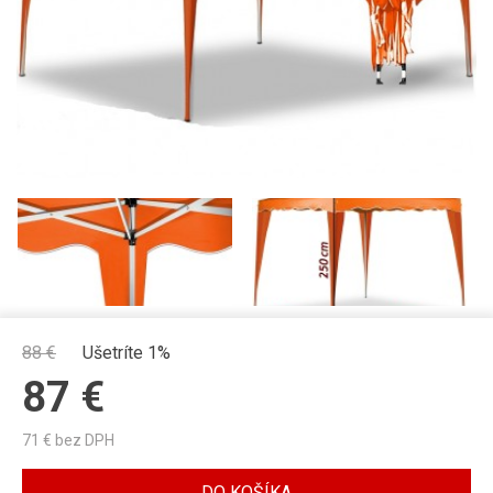
88
€
Ušetríte 1%
87
€
71
€ bez DPH
DO KOŠÍKA