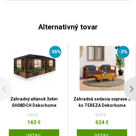
Alternativný tovar
-36%
-3%
Záhradný altánok 3x6m
Záhradná sedacia súprava 3
SH08DCH Dekorhome
ks TEREZA Dekorhome
254 €
643 €
163 €
624 €
DETAIL
DETAIL