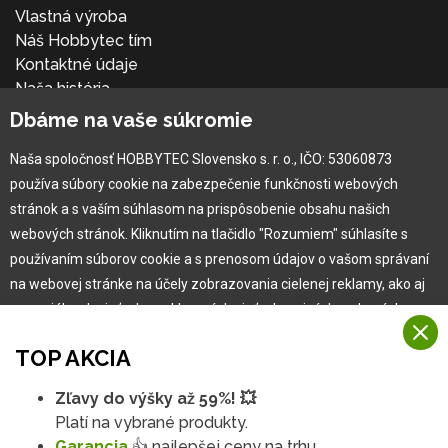
Vlastná výroba
Náš Hobbytec tím
Kontaktné údaje
Naša história
Kariéra
Dbáme na vaše súkromie
Naša spoločnosť HOBBYTEC Slovensko s. r. o., IČO: 53060873
Pre zákazníka
používa súbory cookie na zabezpečenie funkčnosti webových
stránok a s vaším súhlasom na prispôsobenie obsahu našich
Garancia najlepšej ceny
webových stránok. Kliknutím na tlačidlo "Rozumiem" súhlasíte s
Užívateľský manuál
používaním súborov cookie a s prenosom údajov o vašom správaní
Obchodné podmienky
na webovej stránke na účely zobrazovania cielenej reklamy, ako aj
Zákazník & partner
na sociálnych sieťach a reklamných sieťach na iných webových
Reklamácia
stránkach a meraniach.
Novinky
TOP AKCIA
Viac informácií
Zľavy do výšky až 59%! 💥
Na našich webových stránkach používame niekoľko kategórií
Platí na vybrané produkty.
Rozumiem
súborov cookie:
Garancia
👍 najlepšej ceny na trhu.