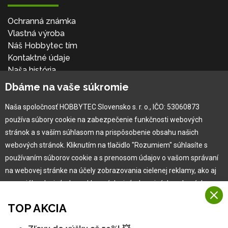
Ochranná známka
Vlastná výroba
Náš Hobbytec tím
Kontaktné údaje
Naša história
Kariéra
Dbáme na vaše súkromie
Naša spoločnosť HOBBYTEC Slovensko s. r. o., IČO: 53060873
Pre zákazníka
používa súbory cookie na zabezpečenie funkčnosti webových
stránok a s vaším súhlasom na prispôsobenie obsahu našich
Garancia najlepšej ceny
webových stránok. Kliknutím na tlačidlo "Rozumiem" súhlasíte s
Užívateľský manuál
používaním súborov cookie a s prenosom údajov o vašom správaní
Obchodné podmienky
na webovej stránke na účely zobrazovania cielenej reklamy, ako aj
Zákazník & partner
na sociálnych sieťach a reklamných sieťach na iných webových
Reklamácia
stránkach a meraniach.
Novinky
TOP AKCIA
Viac informácií