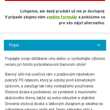
Ľutujeme, ale daný produkt už nie je dostupný.
V prípade záujmu nám
vyplňte formulár
a pokúsime sa
pre vás nájsť alternatívu.
Popis
Popíjajte svoje obľúbené víno alebo si vychutnajte výbornú
večeru pri tomto polyratanovom barovom stole!
Barový stôl má oceľový rám s práškovým nástrekom
pokrytý PE ratanom, ktorý je odolný proti klimatickým
vplyvom, a zaručuje tak roky vonkajšieho používania.
Stolová doska a podstavec sú vyrobené z masívneho
akáciového dreva, takže sú extra robustné a stabilné.
Drevená stolová doska s latkovým dizajnom je ideálna na
odkladanie nápojov, jedla atď. Tento záhradný stôl z