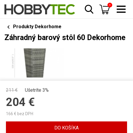
0
Produkty Dekorhome
Záhradný barový stôl 60 Dekorhome
211
€
Ušetríte 3%
204
€
166
€ bez DPH
DO KOŠÍKA