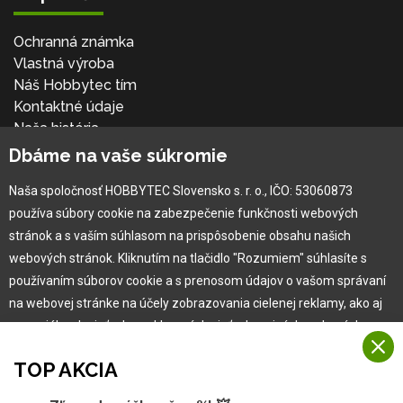
Ochranná známka
Vlastná výroba
Náš Hobbytec tím
Kontaktné údaje
Naša história
Kariéra
Dbáme na vaše súkromie
Naša spoločnosť HOBBYTEC Slovensko s. r. o., IČO: 53060873
Pre zákazníka
používa súbory cookie na zabezpečenie funkčnosti webových
stránok a s vaším súhlasom na prispôsobenie obsahu našich
Garancia najlepšej ceny
webových stránok. Kliknutím na tlačidlo "Rozumiem" súhlasíte s
Užívateľský manuál
používaním súborov cookie a s prenosom údajov o vašom správaní
Obchodné podmienky
na webovej stránke na účely zobrazovania cielenej reklamy, ako aj
Zákazník & partner
na sociálnych sieťach a reklamných sieťach na iných webových
Reklamácia
stránkach a meraniach.
Novinky
TOP AKCIA
Viac informácií