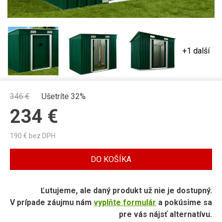
+1 další
346
€
Ušetríte 32%
234
€
190
€ bez DPH
DO KOŠÍKA
Ľutujeme, ale daný produkt už nie je dostupný.
V prípade záujmu nám
vyplňte formulár
a pokúsime sa
pre vás nájsť alternatívu.