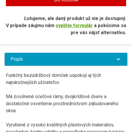
Ľutujeme, ale daný produkt už nie je dostupný.
V prípade záujmu nám
vyplňte formulár
a pokúsime sa
pre vás nájsť alternatívu.
Popis
Funkčný bezúdržbový domček uspokojí aj tých
najnáročnejších užívateľov.
Má zosilnené oceľové rámy, dvojkrídlové dvere a
dostatočné osvetlenie prostredníctvom zabudovaného
okna.
Vyrobené z vysoko kvalitných plastových materiálov,
nevyžaduje žiadnu údržbu a nepodlieha procesom korózie,