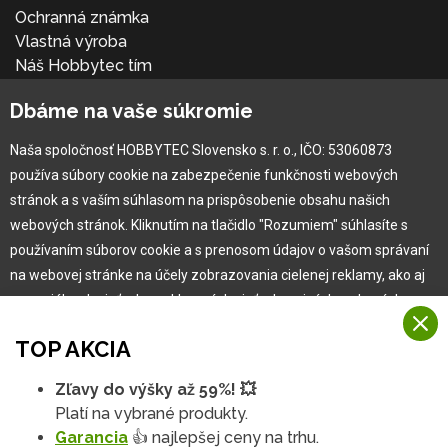
Ochranná známka
Vlastná výroba
Náš Hobbytec tím
Kontaktné údaje
Dbáme na vaše súkromie
Naša história
Kariéra
Naša spoločnosť HOBBYTEC Slovensko s. r. o., IČO: 53060873
používa súbory cookie na zabezpečenie funkčnosti webových
Pre zákazníka
stránok a s vaším súhlasom na prispôsobenie obsahu našich
webových stránok. Kliknutím na tlačidlo "Rozumiem" súhlasíte s
používaním súborov cookie a s prenosom údajov o vašom správaní
Garancia najlepšej ceny
na webovej stránke na účely zobrazovania cielenej reklamy, ako aj
Užívateľský manuál
na sociálnych sieťach a reklamných sieťach na iných webových
Obchodné podmienky
stránkach a meraniach.
Zákazník & partner
TOP AKCIA
Reklamácia
Viac informácií
Novinky
Zľavy do výšky až 59%! 💥
Na našich webových stránkach používame niekoľko kategórií
Platí na vybrané produkty.
Rozumiem
súborov cookie:
Garancia
👍 najlepšej ceny na trhu.