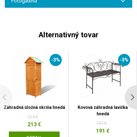
Fotogaléria
Alternativný tovar
-3%
-3%
Záhradná úložná skriňa hnedá
Kovová záhradná lavička
hnedá
219 €
197 €
213 €
191 €