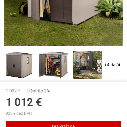
+4 další
1 032
€
Ušetríte 2%
1 012
€
823
€ bez DPH
DO KOŠÍKA