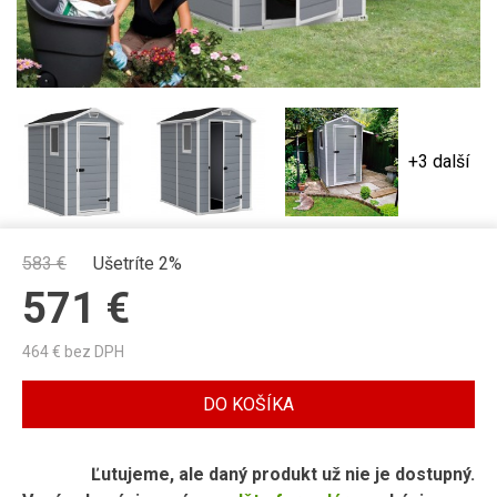
+3 další
583
€
Ušetríte 2%
571
€
464
€ bez DPH
DO KOŠÍKA
Ľutujeme, ale daný produkt už nie je dostupný.