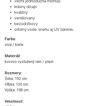
veľmi jednoduchá montáž
krásny dizajn
kvalitný
ventilovaný
bezúdržbový
odolný vode, snehu aj UV žiareniu
Farba:
sivá / biela
Materiál:
kovovo vystužený rám / plast
Rozmery:
Šírka: 192 cm
Hĺbka: 130 cm
Výška: 198 cm
Hmotnosť: