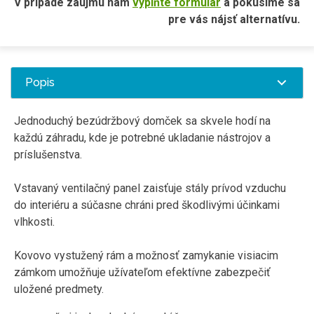
V prípade záujmu nám
vyplňte formulár
a pokúsime sa
pre vás nájsť alternatívu.
Popis
Jednoduchý bezúdržbový domček sa skvele hodí na
každú záhradu, kde je potrebné ukladanie nástrojov a
príslušenstva.
Vstavaný ventilačný panel zaisťuje stály prívod vzduchu
do interiéru a súčasne chráni pred škodlivými účinkami
vlhkosti.
Kovovo vystužený rám a možnosť zamykanie visiacim
zámkom umožňuje užívateľom efektívne zabezpečiť
uložené predmety.