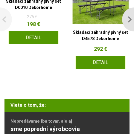
Skladací záhradný pivný set
D0010 Dekorhome
275 €
198 €
Skladací záhradný pivný set
DETAIL
D4578 Dekorhome
292 €
DETAIL
Viete o tom, že:
Nepredávame iba tovar, ale aj
sme poprední výrobcovia