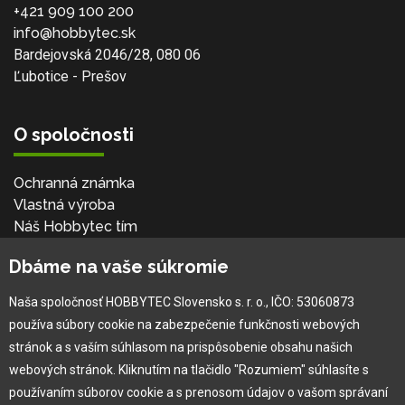
+421 909 100 200
info@hobbytec.sk
Bardejovská 2046/28, 080 06
Ľubotice - Prešov
O spoločnosti
Ochranná známka
Vlastná výroba
Náš Hobbytec tím
Kontaktné údaje
Dbáme na vaše súkromie
Naša história
Kariéra
Naša spoločnosť HOBBYTEC Slovensko s. r. o., IČO: 53060873
používa súbory cookie na zabezpečenie funkčnosti webových
Pre zákazníka
stránok a s vaším súhlasom na prispôsobenie obsahu našich
webových stránok. Kliknutím na tlačidlo "Rozumiem" súhlasíte s
používaním súborov cookie a s prenosom údajov o vašom správaní
Garancia najlepšej ceny