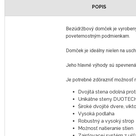
POPIS
Bezúdržbový domček je vyrobený z
poveternostným podmienkam.
Domček je ideálny nielen na uscho
Jeho hlavné výhody sú spevnená o
Je potrebné zdôrazniť možnosť n
Dvojitá stena odolná pr
Unikátne steny DUOTEC
Široké dvojité dvere, vikt
Vysoká podlaha
Robustný a vysoký strop
Možnosť natieranie stien
Zaisťovacej systém z ušľ