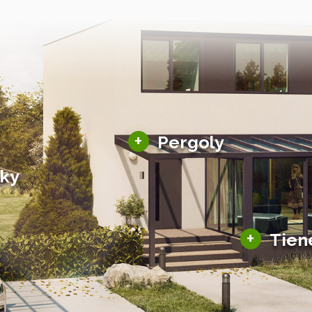
Hliníkové pergoly
+
Pergoly
Bioklimatické pergoly
šky
Altány a zastrešenie
šky
Solárne pergoly
ky pre auto
+
Tien
Tienenie
Zasklenie