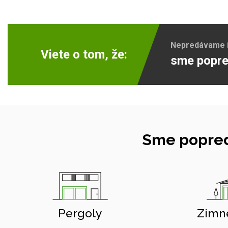
Nepredávame ib
Viete o tom, že:
sme popre
Sme popred
Pergoly
Zimn