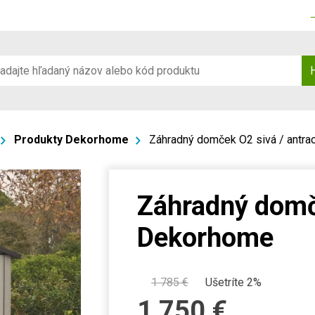
Produkty Dekorhome
Záhradný domček O2 sivá / antra
Záhradný domče
Dekorhome
1 785
€
Ušetríte 2%
1 750
€