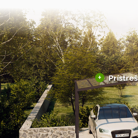
+
Prístre
Hliníkové prístre
Solárne prístreš