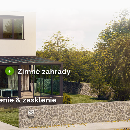
Sezónne zimné záhrady
+
Zimné zahrady
Hliníkové zimné záhrady
Posuvné zimné záhrady
Solárne zimné záhrady
enie & zasklenie