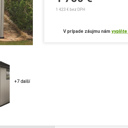
1 423
€ bez DPH
V prípade záujmu nám
vyplňte
+7 další