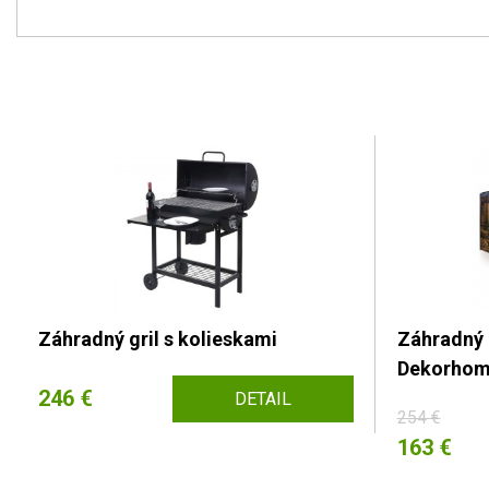
Záhradný gril s kolieskami
Záhradný
Dekorho
246 €
DETAIL
254 €
163 €