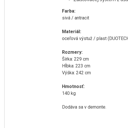
Farba:
sivá / antracit
Materiál:
oceľová výstuž / plast (DUOTEC
Rozmery:
Šírka: 229 cm
Hĺbka: 223 cm
Výška: 242 cm
Hmotnosť:
140 kg
Dodáva sa v demonte.