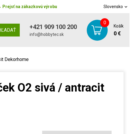
→
Prejsť na zákazkovú výrobu
Slovensko
0
+421 909 100 200
Košík
HĽADAŤ
0 €
info@hobbytec.sk
cit Dekorhome
k O2 sivá / antracit