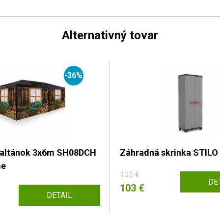
Alternativný tovar
-36%
 altánok 3x6m SH08DCH
Záhradná skrinka STILO
me
105 €
DE
103 €
DETAIL