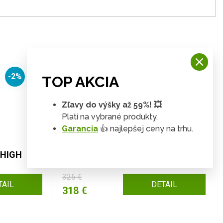
-2%
-2%
TOP AKCIA
Zľavy do výšky až 59%! 💥
Platí na vybrané produkty.
Garancia
👍 najlepšej ceny na trhu.
 HIGH
Záhradný set PIKNIK 220 cm
325 €
TAIL
DETAIL
318 €