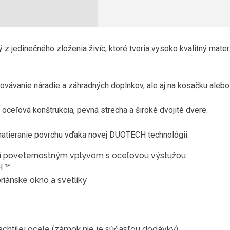
 jedinečného zloženia živíc, ktoré tvoria vysoko kvalitný mater
vávanie náradie a záhradných doplnkov, ale aj na kosačku alebo g
ceľová konštrukcia, pevná strecha a široké dvojité dvere.
atieranie povrchu vďaka novej DUOTECH technológii.
oti poveternostným vplyvom s oceľovou výstužou
H ™
oriánske okno a svetlíky
achtilej ocele (zámok nie je súčasťou dodávky)