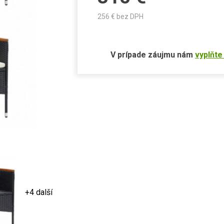
256
€ bez DPH
V prípade záujmu nám
vyplňte
+4 další