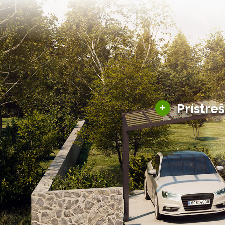
+
Prístre
Hliníkové prístre
Solárne prístreš