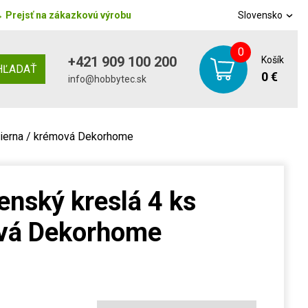
→
Prejsť na zákazkovú výrobu
Slovensko
0
+421 909 100 200
Košík
HĽADAŤ
0 €
info@hobbytec.sk
 čierna / krémová Dekorhome
enský kreslá 4 ks
ová Dekorhome