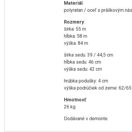
Materiál
:
polyratan / oceľ s práškovým nás
Rozmery
:
šírka: 55 m
hĺbka: 58 m
výška: 84 m
šírka sedu: 39 / 44,5 cm
hĺbka sedu: 46 cm
výška sedu: 42 cm
hrúbka podušky: 4 cm
výška podrúčiek od zeme: 62/65
Hmotnosť
:
26 kg
Dodávané v demonte.