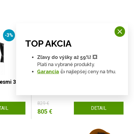
-3%
-3%
TOP AKCIA
Zľavy do výšky až 59%! 💥
Platí na vybrané produkty.
Garancia
👍 najlepšej ceny na trhu.
vesmi 3x4
Záhradný altánok so závesmi 3x3
m antracit Dekorhome
829 €
TAIL
DETAIL
805 €