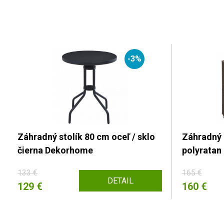
-3%
Záhradný stolík 80 cm oceľ / sklo
Záhradný k
čierna Dekorhome
polyrata
133 €
165 €
DETAIL
129 €
160 €