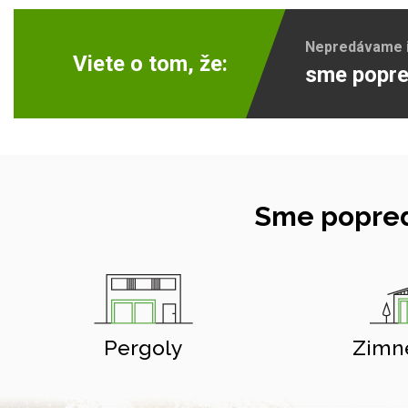
Nepredávame ib
Viete o tom, že:
sme popre
Sme popred
Pergoly
Zimn