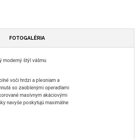
FOTOGALÉRIA
ný moderný štýl vášmu
lné voči hrdzi a plesniam a
rhnutá so zaoblenými operadlami
dekorované masívnym akáciovými
ušky navyše poskytujú maximálne