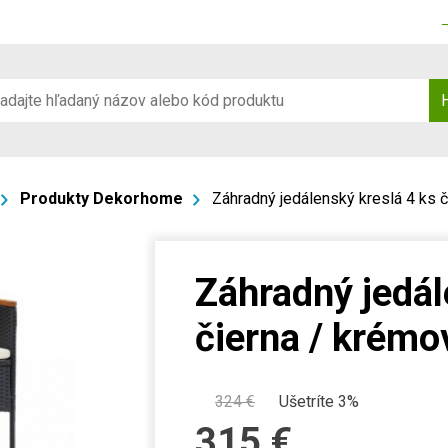
Produkty Dekorhome
Záhradný jedálenský kreslá 4 ks
Záhradný jedál
čierna / krém
324
€
Ušetríte 3%
315
€