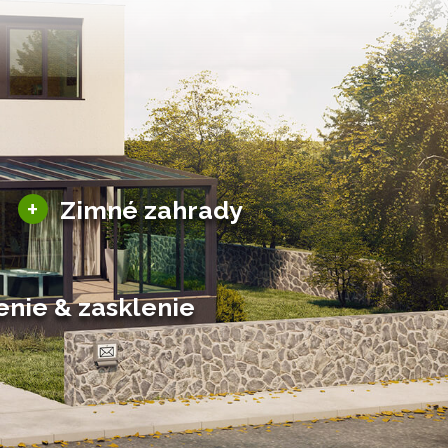
Sezónne zimné záhrady
+
Zimné zahrady
Hliníkové zimné záhrady
Posuvné zimné záhrady
Solárne zimné záhrady
enie & zasklenie