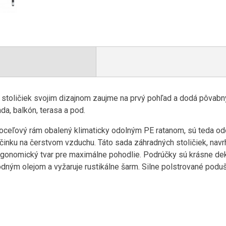
 stoličiek svojim dizajnom zaujme na prvý pohľad a dodá pôvab
da, balkón, terasa a pod.
oceľový rám obalený klimaticky odolným PE ratanom, sú teda odo
činku na čerstvom vzduchu. Táto sada záhradných stoličiek, nav
ergonomický tvar pre maximálne pohodlie. Podrúčky sú krásne 
odným olejom a vyžaruje rustikálne šarm. Silne polstrované pod