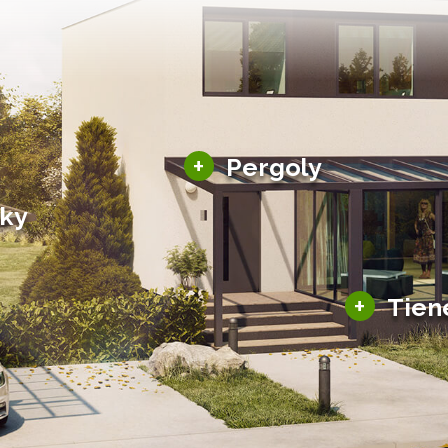
Hliníkové pergoly
+
Pergoly
Bioklimatické pergoly
šky
Altány a zastrešenie
šky
Solárne pergoly
ky pre auto
+
Tien
Tienenie
Zasklenie