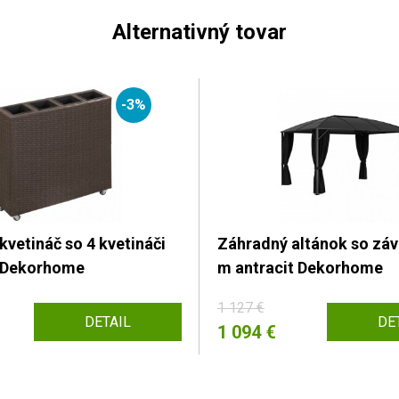
Alternativný tovar
-3%
vetináč so 4 kvetináči
Záhradný altánok so zá
n Dekorhome
m antracit Dekorhome
1 127 €
DETAIL
DE
1 094 €