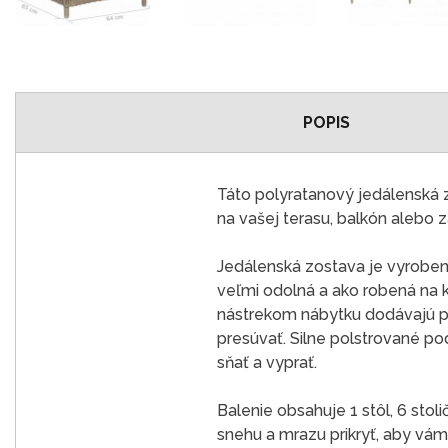
POPIS
Táto polyratanový jedálenská 
na vašej terasu, balkón alebo 
Jedálenská zostava je vyroben
veľmi odolná a ako robená na 
nástrekom nábytku dodávajú pev
presúvať. Silne polstrované p
sňať a vyprať.
Balenie obsahuje 1 stôl, 6 stol
snehu a mrazu prikryť, aby vám 