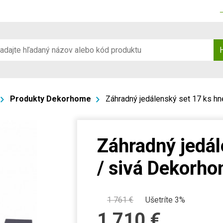
Produkty Dekorhome
Záhradný jedálenský set 17 ks h
Záhradný jedál
/ sivá Dekorh
1 761
€
Ušetríte 3%
1 710
€