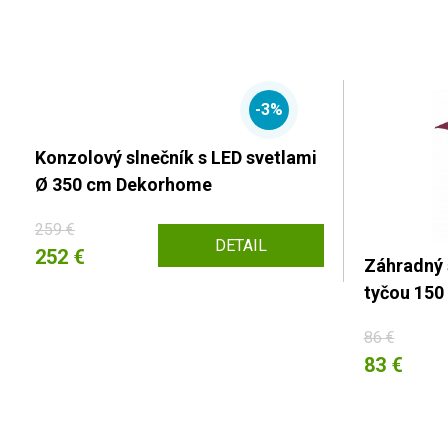
-3%
Konzolový slnečník s LED svetlami
Ø 350 cm Dekorhome
259 €
DETAIL
252 €
Záhradný 
tyčou 150
86 €
83 €