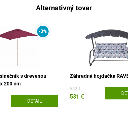
Alternativný tovar
-3%
slnečník s drevenou
Záhradná hojdačka RA
 x 200 cm
542 €
DE
531 €
DETAIL