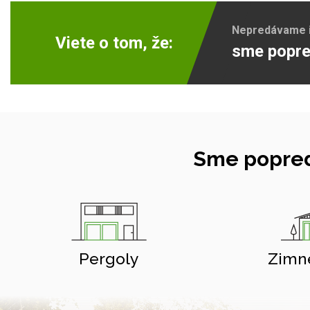
Nepredávame ib
Viete o tom, že:
sme popre
Sme popred
Pergoly
Zimn