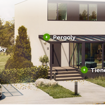
Hliníkové pergoly
+
Pergoly
Bioklimatické pergoly
šky
Altány a zastrešenie
šky
Solárne pergoly
ky pre auto
+
Tien
Tienenie
Zasklenie