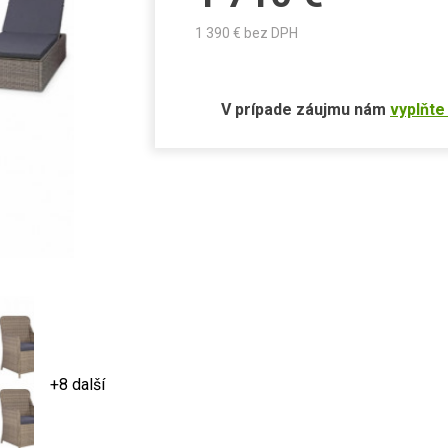
1 390
€ bez DPH
V prípade záujmu nám
vyplňte
+8 další