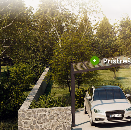
+
Prístre
Hliníkové prístre
Solárne prístreš