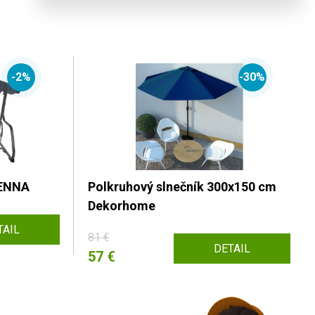
-2%
-30%
VENNA
Polkruhový slnečník 300x150 cm
Dekorhome
TAIL
81 €
DETAIL
57 €