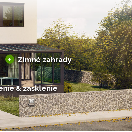
Sezónne zimné záhrady
+
Zimné zahrady
Hliníkové zimné záhrady
Posuvné zimné záhrady
Solárne zimné záhrady
enie & zasklenie