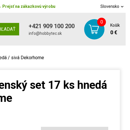
→
Prejsť na zákazkovú výrobu
Slovensko
0
+421 909 100 200
Košík
HĽADAŤ
0 €
info@hobbytec.sk
nedá / sivá Dekorhome
enský set 17 ks hnedá
ome