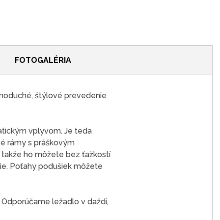
FOTOGALÉRIA
dnoduché, štýlové prevedenie
matickým vplyvom. Je teda
ové rámy s práškovým
, takže ho môžete bez ťažkostí
lie. Poťahy podušiek môžete
lá. Odporúčame ležadlo v daždi,