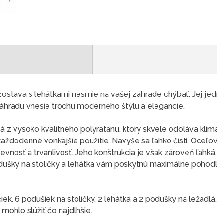
zostava s lehátkami nesmie na vašej záhrade chýbať. Jej je
záhradu vnesie trochu moderného štýlu a elegancie.
á z vysoko kvalitného polyratanu, ktorý skvele odoláva kli
každodenné vonkajšie použitie. Navyše sa ľahko čistí. Oceľ
nosť a trvanlivosť. Jeho konštrukcia je však zároveň ľahká
odušky na stoličky a lehátka vám poskytnú maximálne pohod
ičiek, 6 podušiek na stoličky, 2 lehátka a 2 podušky na ležad
mohlo slúžiť čo najdlhšie.