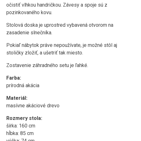
očistiť vlhkou handričkou. Závesy a spoje sú z
pozinkovaného kovu.
Stolová doska je uprostred vybavená otvorom na
zasadenie slnečníka.
Pokiaľ nábytok práve nepoužívate, je možné stôl aj
stoličky zložiť, a ušetriť tak miesto.
Zostavenie záhradného setu je ľahké.
Farba:
prírodná akácia
Materiál:
masívne akáciové drevo
Rozmery stola:
šírka: 160 cm
hĺbka: 85 cm
výška: 74 cm