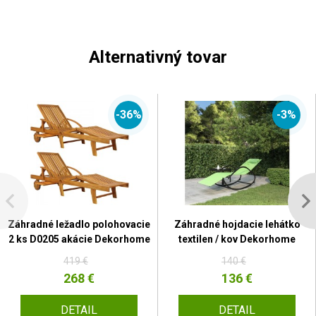
Alternativný tovar
-36%
-3%
Záhradné ležadlo polohovacie
Záhradné hojdacie lehátko
2 ks D0205 akácie Dekorhome
textilen / kov Dekorhome
419 €
140 €
268 €
136 €
DETAIL
DETAIL