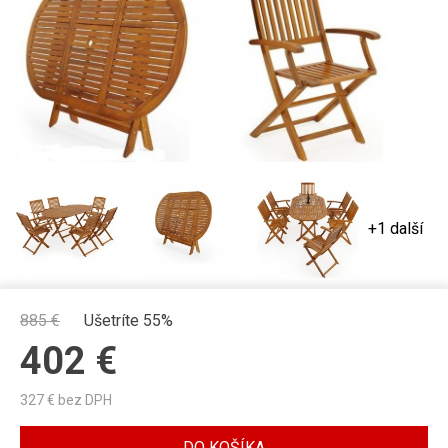
+1 další
885
€
Ušetríte 55%
402
€
327
€ bez DPH
DO KOŠÍKA