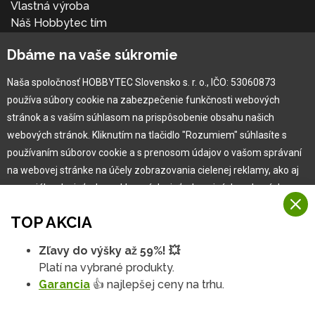
Vlastná výroba
Náš Hobbytec tím
Kontaktné údaje
Dbáme na vaše súkromie
Naša história
Kariéra
Naša spoločnosť HOBBYTEC Slovensko s. r. o., IČO: 53060873
používa súbory cookie na zabezpečenie funkčnosti webových
Pre zákazníka
stránok a s vaším súhlasom na prispôsobenie obsahu našich
webových stránok. Kliknutím na tlačidlo "Rozumiem" súhlasíte s
používaním súborov cookie a s prenosom údajov o vašom správaní
Garancia najlepšej ceny
na webovej stránke na účely zobrazovania cielenej reklamy, ako aj
Užívateľský manuál
na sociálnych sieťach a reklamných sieťach na iných webových
Obchodné podmienky
stránkach a meraniach.
Zákazník & partner
TOP AKCIA
Reklamácia
Viac informácií
Novinky
Zľavy do výšky až 59%! 💥
Na našich webových stránkach používame niekoľko kategórií
Platí na vybrané produkty.
Rozumiem
súborov cookie:
Garancia
👍 najlepšej ceny na trhu.
Technické súbory cookie
Podrobné nastavenia