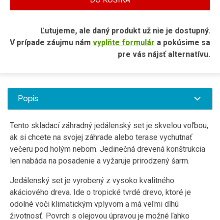
Ľutujeme, ale daný produkt už nie je dostupný.
V prípade záujmu nám
vyplňte formulár
a pokúsime sa
pre vás nájsť alternatívu.
Popis
Tento skladací záhradný jedálenský set je skvelou voľbou,
ak si chcete na svojej záhrade alebo terase vychutnať
večeru pod holým nebom. Jedinečná drevená konštrukcia
len nabáda na posadenie a vyžaruje prirodzený šarm.
Jedálenský set je vyrobený z vysoko kvalitného
akáciového dreva. Ide o tropické tvrdé drevo, ktoré je
odolné voči klimatickým vplyvom a má veľmi dlhú
životnosť. Povrch s olejovou úpravou je možné ľahko