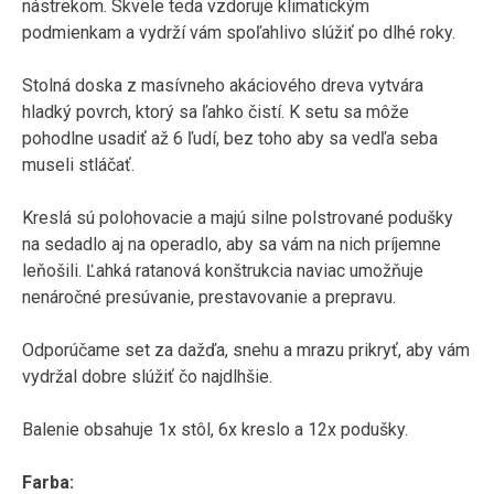
nástrekom. Skvele teda vzdoruje klimatickým
podmienkam a vydrží vám spoľahlivo slúžiť po dlhé roky.
Stolná doska z masívneho akáciového dreva vytvára
hladký povrch, ktorý sa ľahko čistí. K setu sa môže
pohodlne usadiť až 6 ľudí, bez toho aby sa vedľa seba
museli stláčať.
Kreslá sú polohovacie a majú silne polstrované podušky
na sedadlo aj na operadlo, aby sa vám na nich príjemne
leňošili. Ľahká ratanová konštrukcia naviac umožňuje
nenáročné presúvanie, prestavovanie a prepravu.
Odporúčame set za dažďa, snehu a mrazu prikryť, aby vám
vydržal dobre slúžiť čo najdlhšie.
Balenie obsahuje 1x stôl, 6x kreslo a 12x podušky.
Farba: