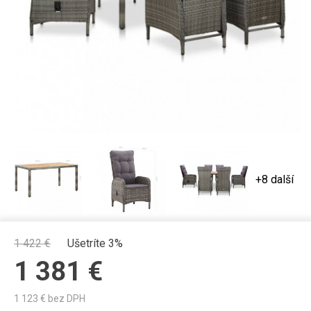
+8 další
1 422
€
Ušetríte 3%
1 381
€
1 123
€ bez DPH