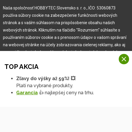
Kariéra
Naša spoločnosť HOBBYTEC Slovensko s. r. o., IČO: 53060873
používa súbory cookie na zabezpečenie funkčnosti webových
Pre zákazníka
stránok a s vaším súhlasom na prispôsobenie obsahu našich
webových stránok. Kliknutím na tlačidlo "Rozumiem" súhlasíte s
používaním súborov cookie a s prenosom údajov o vašom správaní
Garancia najlepšej ceny
na webovej stránke na účely zobrazovania cielenej reklamy, ako aj
Užívateľský manuál
na sociálnych sieťach a reklamných sieťach na iných webových
Obchodné podmienky
stránkach a meraniach.
Zákazník & partner
TOP AKCIA
Reklamácia
Viac informácií
Novinky
Zľavy do výšky až 59%! 💥
Na našich webových stránkach používame niekoľko kategórií
Platí na vybrané produkty.
Rozumiem
súborov cookie:
Garancia
👍 najlepšej ceny na trhu.
Technické súbory cookie
Podrobné nastavenia
Tieto údaje sú nevyhnutne potrebné na fungovanie stránky a funkcií,
ktoré sa rozhodnete používať. Bez nich by naša webová stránka
nefungovala, napr. by ste sa nemohli prihlásiť do svojho
používateľského účtu.