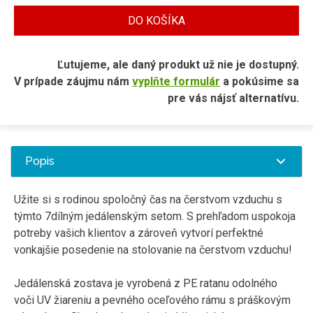
DO KOŠÍKA
Ľutujeme, ale daný produkt už nie je dostupný.
V prípade záujmu nám
vyplňte formulár
a pokúsime sa
pre vás nájsť alternatívu.
Popis
Užite si s rodinou spoločný čas na čerstvom vzduchu s
týmto 7dílným jedálenským setom. S prehľadom uspokoja
potreby vašich klientov a zároveň vytvorí perfektné
vonkajšie posedenie na stolovanie na čerstvom vzduchu!
Jedálenská zostava je vyrobená z PE ratanu odolného
voči UV žiareniu a pevného oceľového rámu s práškovým