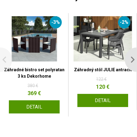
-3%
-2%
Záhradné bistro set polyratan
Záhradný stôl JULIE antracit
3 ks Dekorhome
122 €
380 €
120 €
369 €
DETAIL
DETAIL