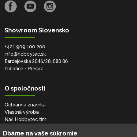
Showroom Slovensko
+421 909 100 200
info@hobbytec.sk
Bardejovská 2046/28, 080 06
Ľubotice - Prešov
O spoločnosti
Ochranná známka
Vlastná výroba
Náš Hobbytec tím
Kontaktné údaje
Dbáme na vaše súkromie
Naša história