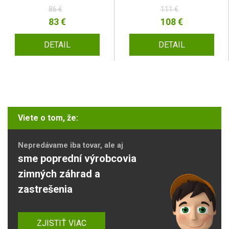
86 €
111 €
83 €
108 €
DETAIL
DETAIL
Viete o tom, že:
Nepredávame iba tovar, ale aj
sme poprední výrobcovia
zimných záhrad a
zastrešenia
ZJISTIŤ VIAC