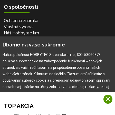
O spoločnosti
Ochranná známka
Vlastná výroba
Náš Hobbytec tím
Kontaktné údaje
Dbáme na vaše súkromie
Naša história
Kariéra
Naša spoločnosť HOBBYTEC Slovensko s. r. o., IČO: 53060873
používa súbory cookie na zabezpečenie funkčnosti webových
Pre zákazníka
stránok a s vaším súhlasom na prispôsobenie obsahu našich
webových stránok. Kliknutím na tlačidlo "Rozumiem" súhlasíte s
používaním súborov cookie a s prenosom údajov o vašom správaní
Garancia najlepšej ceny
na webovej stránke na účely zobrazovania cielenej reklamy, ako aj
Užívateľský manuál
na sociálnych sieťach a reklamných sieťach na iných webových
Obchodné podmienky
stránkach a meraniach.
Zákazník & partner
TOP AKCIA
Reklamácia
Viac informácií
Novinky