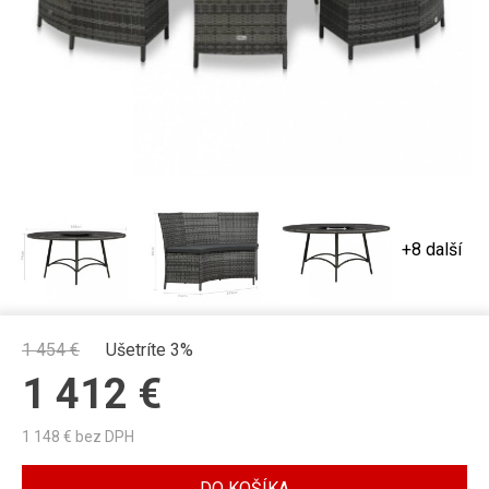
+8 další
1 454
€
Ušetríte 3%
1 412
€
1 148
€ bez DPH
DO KOŠÍKA