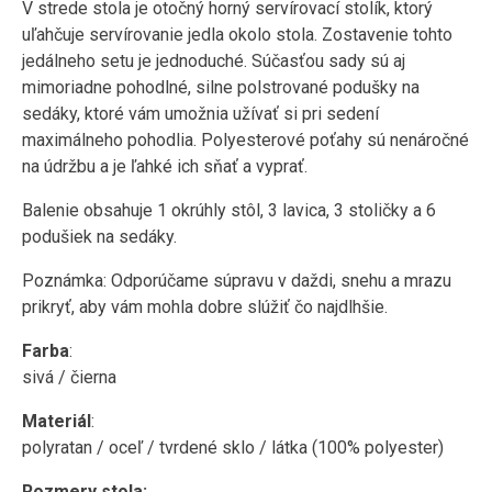
V strede stola je otočný horný servírovací stolík, ktorý
uľahčuje servírovanie jedla okolo stola. Zostavenie tohto
jedálneho setu je jednoduché. Súčasťou sady sú aj
mimoriadne pohodlné, silne polstrované podušky na
sedáky, ktoré vám umožnia užívať si pri sedení
maximálneho pohodlia. Polyesterové poťahy sú nenáročné
na údržbu a je ľahké ich sňať a vyprať.
Balenie obsahuje 1 okrúhly stôl, 3 lavica, 3 stoličky a 6
podušiek na sedáky.
Poznámka: Odporúčame súpravu v daždi, snehu a mrazu
prikryť, aby vám mohla dobre slúžiť čo najdlhšie.
Farba
:
sivá / čierna
Materiál
:
polyratan / oceľ / tvrdené sklo / látka (100% polyester)
Rozmery stola: