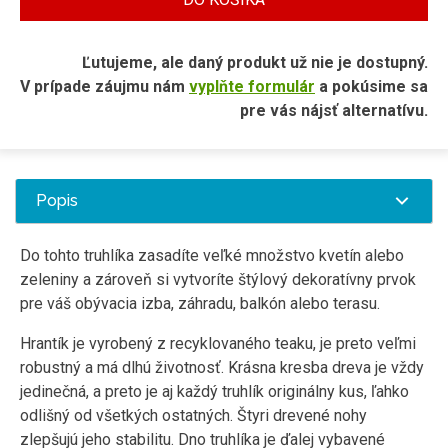
Ľutujeme, ale daný produkt už nie je dostupný.
V prípade záujmu nám
vyplňte formulár
a pokúsime sa
pre vás nájsť alternatívu.
Popis
Do tohto truhlíka zasadíte veľké množstvo kvetín alebo
zeleniny a zároveň si vytvoríte štýlový dekoratívny prvok
pre váš obývacia izba, záhradu, balkón alebo terasu.
Hrantík je vyrobený z recyklovaného teaku, je preto veľmi
robustný a má dlhú životnosť. Krásna kresba dreva je vždy
jedinečná, a preto je aj každý truhlík originálny kus, ľahko
odlišný od všetkých ostatných. Štyri drevené nohy
zlepšujú jeho stabilitu. Dno truhlíka je ďalej vybavené