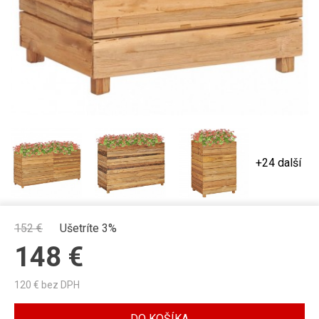
+24 další
152
€
Ušetríte 3%
148
€
120
€ bez DPH
DO KOŠÍKA