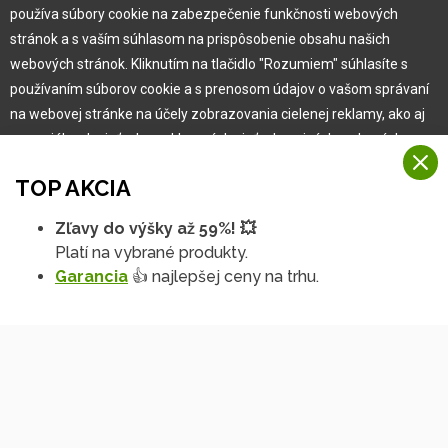
používa súbory cookie na zabezpečenie funkčnosti webových
Pre zákazníka
stránok a s vaším súhlasom na prispôsobenie obsahu našich
webových stránok. Kliknutím na tlačidlo "Rozumiem" súhlasíte s
používaním súborov cookie a s prenosom údajov o vašom správaní
Garancia najlepšej ceny
na webovej stránke na účely zobrazovania cielenej reklamy, ako aj
Užívateľský manuál
na sociálnych sieťach a reklamných sieťach na iných webových
Obchodné podmienky
stránkach a meraniach.
Zákazník & partner
TOP AKCIA
Reklamácia
Viac informácií
Novinky
Zľavy do výšky až 59%! 💥
Na našich webových stránkach používame niekoľko kategórií
Platí na vybrané produkty.
Rozumiem
súborov cookie:
Garancia
👍 najlepšej ceny na trhu.
Technické súbory cookie
Podrobné nastavenia
Tieto údaje sú nevyhnutne potrebné na fungovanie stránky a funkcií,
ktoré sa rozhodnete používať. Bez nich by naša webová stránka
nefungovala, napr. by ste sa nemohli prihlásiť do svojho
používateľského účtu.
Funkčné súbory cookie
Tieto súbory cookie nám umožňujú zapamätať si vaše základné voľby