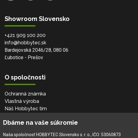
Showroom Slovensko
+421 909 100 200
info@hobbytec.sk
Bardejovská 2046/28, 080 06
Ľubotice - Prešov
O spoločnosti
Ochranná známka
Vlastná výroba
Náš Hobbytec tím
Kontaktné údaje
Dbáme na vaše súkromie
Naša história
Kariéra
Naša spoločnosť HOBBYTEC Slovensko s. r. o., IČO: 53060873