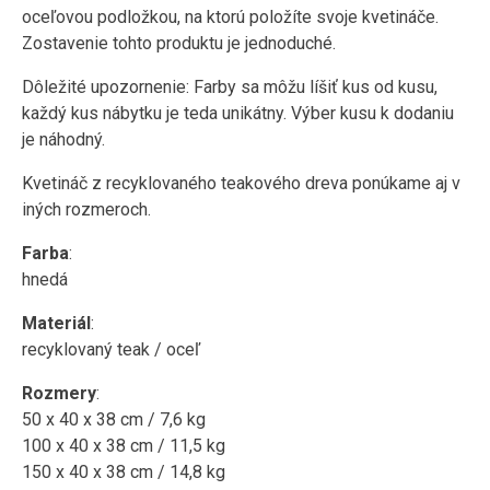
oceľovou podložkou, na ktorú položíte svoje kvetináče.
Zostavenie tohto produktu je jednoduché.
Dôležité upozornenie: Farby sa môžu líšiť kus od kusu,
každý kus nábytku je teda unikátny. Výber kusu k dodaniu
je náhodný.
Kvetináč z recyklovaného teakového dreva ponúkame aj v
iných rozmeroch.
Farba
:
hnedá
Materiál
:
recyklovaný teak / oceľ
Rozmery
:
50 x 40 x 38 cm / 7,6 kg
100 x 40 x 38 cm / 11,5 kg
150 x 40 x 38 cm / 14,8 kg