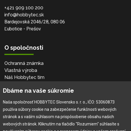
+421 909 100 200
info@hobbytec.sk
Bardejovská 2046/28, 080 06
Ľubotice - Prešov
O spoločnosti
Ochranná známka
Vlastná výroba
Náš Hobbytec tím
Kontaktné údaje
Dbáme na vaše súkromie
Naša história
Kariéra
Naša spoločnosť HOBBYTEC Slovensko s. r. o., IČO: 53060873
používa súbory cookie na zabezpečenie funkčnosti webových
Pre zákazníka
stránok a s vaším súhlasom na prispôsobenie obsahu našich
webových stránok. Kliknutím na tlačidlo "Rozumiem" súhlasíte s