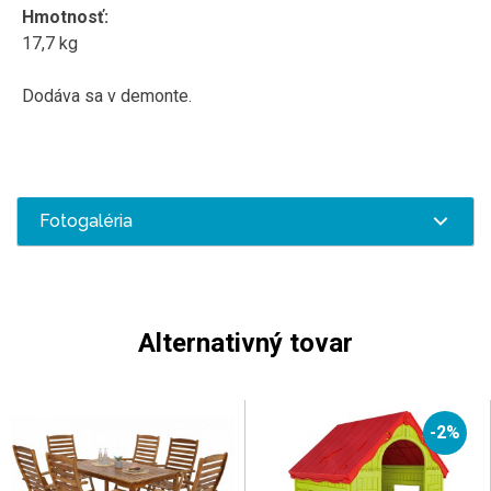
Hmotnosť:
17,7 kg
Dodáva sa v demonte.
Fotogaléria
Alternativný tovar
-2%