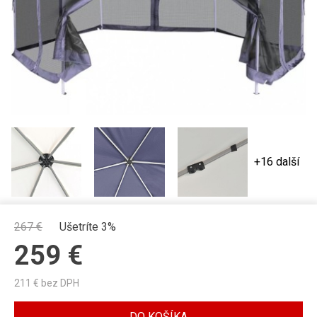
+16 další
267
€
Ušetríte 3%
259
€
211
€ bez DPH
DO KOŠÍKA