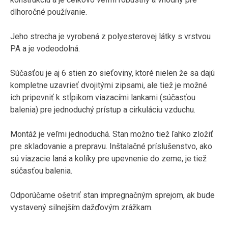
dlhoročné používanie.
Jeho strecha je vyrobená z polyesterovej látky s vrstvou
PA a je vodeodolná.
Súčasťou je aj 6 stien zo sieťoviny, ktoré nielen že sa dajú
kompletne uzavrieť dvojitými zipsami, ale tiež je možné
ich pripevniť k stĺpikom viazacími lankami (súčasťou
balenia) pre jednoduchý prístup a cirkuláciu vzduchu.
Montáž je veľmi jednoduchá. Stan možno tiež ľahko zložiť
pre skladovanie a prepravu. Inštalačné príslušenstvo, ako
sú viazacie laná a kolíky pre upevnenie do zeme, je tiež
súčasťou balenia.
Odporúčame ošetriť stan impregnačným sprejom, ak bude
vystavený silnejším dažďovým zrážkam.