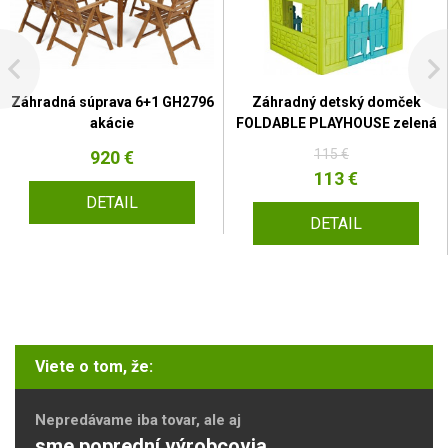
Záhradná súprava 6+1 GH2796
Záhradný detský domček
akácie
FOLDABLE PLAYHOUSE zelená
115 €
920 €
113 €
DETAIL
DETAIL
Viete o tom, že:
Nepredávame iba tovar, ale aj
sme poprední výrobcovia