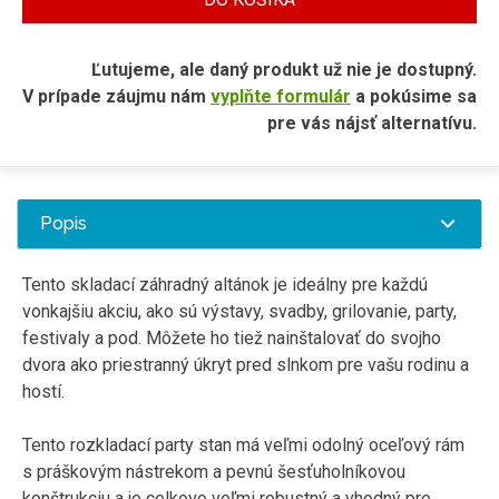
Ľutujeme, ale daný produkt už nie je dostupný.
V prípade záujmu nám
vyplňte formulár
a pokúsime sa
pre vás nájsť alternatívu.
Popis
Tento skladací záhradný altánok je ideálny pre každú
vonkajšiu akciu, ako sú výstavy, svadby, grilovanie, party,
festivaly a pod. Môžete ho tiež nainštalovať do svojho
dvora ako priestranný úkryt pred slnkom pre vašu rodinu a
hostí.
Tento rozkladací party stan má veľmi odolný oceľový rám
s práškovým nástrekom a pevnú šesťuholníkovou
konštrukciu a je celkovo veľmi robustný a vhodný pre