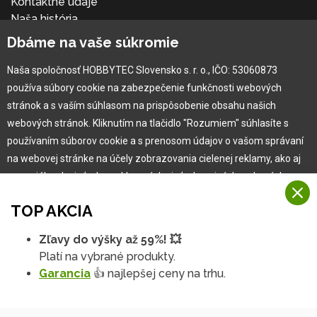
Kontaktné údaje
Naša história
Kariéra
Dbáme na vaše súkromie
Naša spoločnosť HOBBYTEC Slovensko s. r. o., IČO: 53060873
Pre zákazníka
používa súbory cookie na zabezpečenie funkčnosti webových
stránok a s vaším súhlasom na prispôsobenie obsahu našich
Garancia najlepšej ceny
webových stránok. Kliknutím na tlačidlo "Rozumiem" súhlasíte s
Užívateľský manuál
používaním súborov cookie a s prenosom údajov o vašom správaní
Obchodné podmienky
na webovej stránke na účely zobrazovania cielenej reklamy, ako aj
Zákazník & partner
na sociálnych sieťach a reklamných sieťach na iných webových
Reklamácia
stránkach a meraniach.
Novinky
TOP AKCIA
Viac informácií
Zľavy do výšky až 59%! 💥
Na našich webových stránkach používame niekoľko kategórií
Platí na vybrané produkty.
Rozumiem
súborov cookie:
Garancia
👍 najlepšej ceny na trhu.
Technické súbory cookie
Podrobné nastavenia
Tieto údaje sú nevyhnutne potrebné na fungovanie stránky a funkcií,