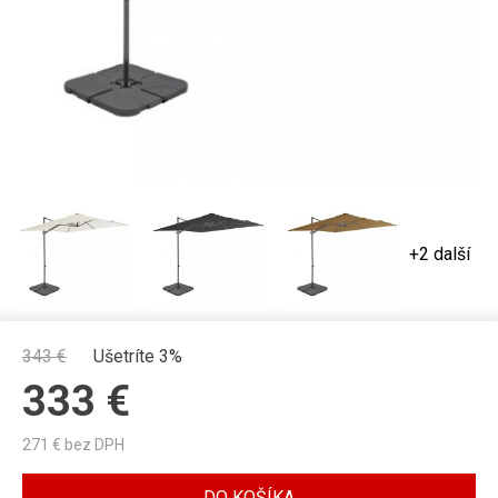
+2 další
343
€
Ušetríte 3%
333
€
271
€ bez DPH
DO KOŠÍKA