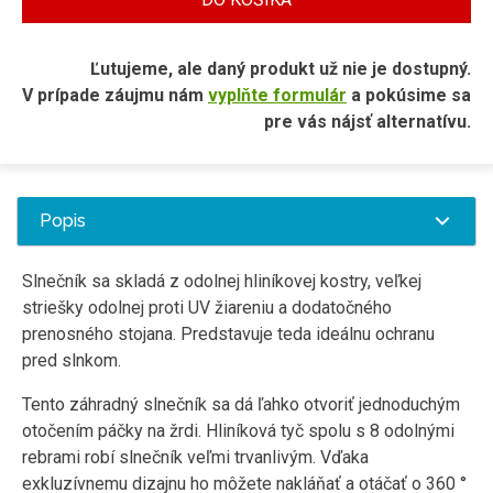
Ľutujeme, ale daný produkt už nie je dostupný.
V prípade záujmu nám
vyplňte formulár
a pokúsime sa
pre vás nájsť alternatívu.
Popis
Slnečník sa skladá z odolnej hliníkovej kostry, veľkej
striešky odolnej proti UV žiareniu a dodatočného
prenosného stojana. Predstavuje teda ideálnu ochranu
pred slnkom.
Tento záhradný slnečník sa dá ľahko otvoriť jednoduchým
otočením páčky na žrdi. Hliníková tyč spolu s 8 odolnými
rebrami robí slnečník veľmi trvanlivým. Vďaka
exkluzívnemu dizajnu ho môžete nakláňať a otáčať o 360 °