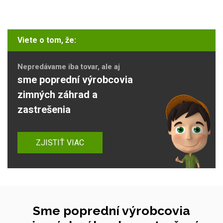
Viete o tom, že:
Nepredávame iba tovar, ale aj
sme poprední výrobcovia
zimných záhrad a
zastrešenia
ZJISTIŤ VIAC
Sme poprední výrobcovia