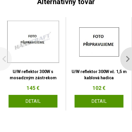
Alternativný tovar
U/W reflektor 300W s
U/W reflektor 300W vč. 1,5 m
mosadzným zástrekom
kablová hadica
145 €
102 €
DETAIL
DETAIL