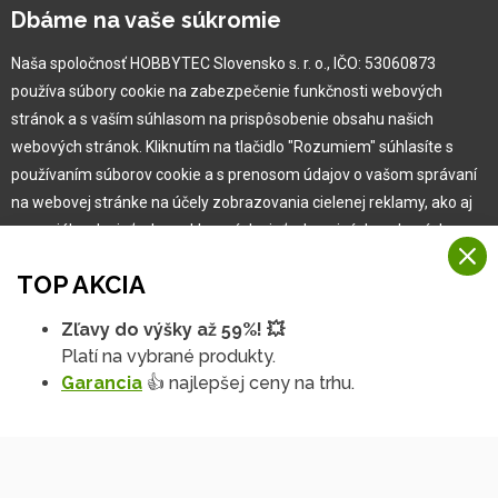
Kariéra
Dbáme na vaše súkromie
Naša spoločnosť HOBBYTEC Slovensko s. r. o., IČO: 53060873
Pre zákazníka
používa súbory cookie na zabezpečenie funkčnosti webových
stránok a s vaším súhlasom na prispôsobenie obsahu našich
Garancia najlepšej ceny
webových stránok. Kliknutím na tlačidlo "Rozumiem" súhlasíte s
Užívateľský manuál
používaním súborov cookie a s prenosom údajov o vašom správaní
Obchodné podmienky
na webovej stránke na účely zobrazovania cielenej reklamy, ako aj
Zákazník & partner
na sociálnych sieťach a reklamných sieťach na iných webových
Reklamácia
stránkach a meraniach.
Novinky
TOP AKCIA
Viac informácií
Zľavy do výšky až 59%! 💥
Na našich webových stránkach používame niekoľko kategórií
Platí na vybrané produkty.
Rozumiem
súborov cookie:
Garancia
👍 najlepšej ceny na trhu.
Technické súbory cookie
Podrobné nastavenia
Tieto údaje sú nevyhnutne potrebné na fungovanie stránky a funkcií,
ktoré sa rozhodnete používať. Bez nich by naša webová stránka
nefungovala, napr. by ste sa nemohli prihlásiť do svojho