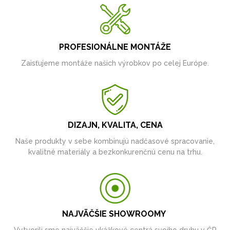
PROFESIONÁLNE MONTÁŽE
Zaisťujeme montáže našich výrobkov po celej Európe.
DIZAJN, KVALITA, CENA
Naše produkty v sebe kombinujú nadčasové spracovanie,
kvalitné materiály a bezkonkurenčnú cenu na trhu.
NAJVÄČŠIE SHOWROOMY
Vytvorili sme najväčšie ukážkové centrá svojho druhu v ČR