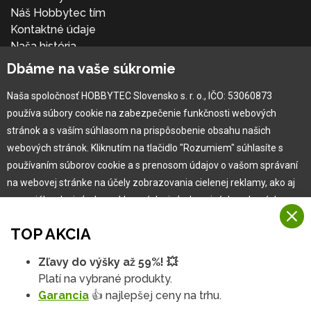
Náš Hobbytec tím
Kontaktné údaje
Naša história
Kariéra
Dbáme na vaše súkromie
Naša spoločnosť HOBBYTEC Slovensko s. r. o., IČO: 53060873
Pre zákazníka
používa súbory cookie na zabezpečenie funkčnosti webových
stránok a s vaším súhlasom na prispôsobenie obsahu našich
Garancia najlepšej ceny
webových stránok. Kliknutím na tlačidlo "Rozumiem" súhlasíte s
Užívateľský manuál
používaním súborov cookie a s prenosom údajov o vašom správaní
Obchodné podmienky
na webovej stránke na účely zobrazovania cielenej reklamy, ako aj
Zákazník & partner
na sociálnych sieťach a reklamných sieťach na iných webových
Reklamácia
stránkach a meraniach.
Novinky
TOP AKCIA
Viac informácií
Zľavy do výšky až 59%! 💥
Na našich webových stránkach používame niekoľko kategórií
Platí na vybrané produkty.
Rozumiem
súborov cookie:
Garancia
👍 najlepšej ceny na trhu.