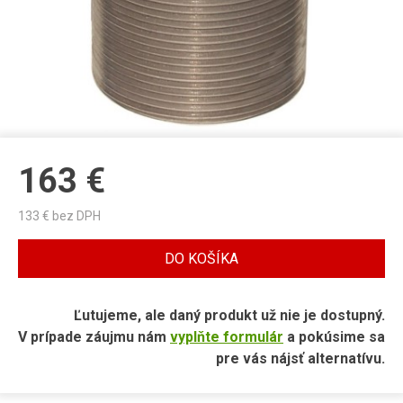
163
€
133
€ bez DPH
DO KOŠÍKA
Ľutujeme, ale daný produkt už nie je dostupný.
V prípade záujmu nám
vyplňte formulár
a pokúsime sa
pre vás nájsť alternatívu.