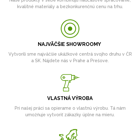
Naše produkty v sebe kombinujú nadčasové spracovanie,
kvalitné materiály a bezkonkurenčnú cenu na trhu.
NAJVÄČŠIE SHOWROOMY
Vytvorili sme najväčšie ukážkové centrá svojho druhu v ČR
a SK. Nájdete nás v Prahe a Prešove.
VLASTNÁ VÝROBA
Pri našej práci sa opierame o vlastnú výrobu. Tá nám
umožňuje vytvoriť zákazky úplne na mieru.