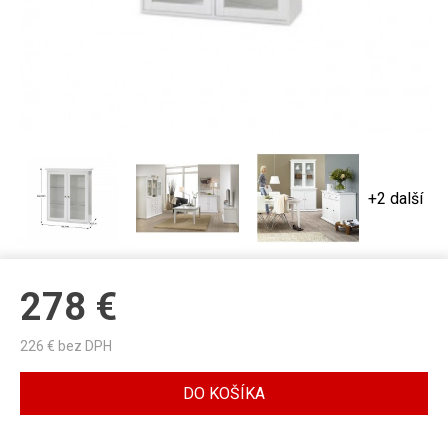
+2 další
278
€
226
€ bez DPH
DO KOŠÍKA