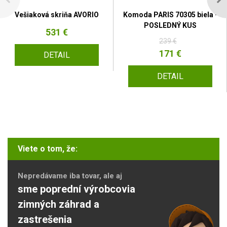
Vešiaková skriňa AVORIO
Komoda PARIS 70305 biela -
POSLEDNÝ KUS
531 €
239 €
171 €
DETAIL
DETAIL
Viete o tom, že:
Nepredávame iba tovar, ale aj
sme poprední výrobcovia
zimných záhrad a
zastrešenia