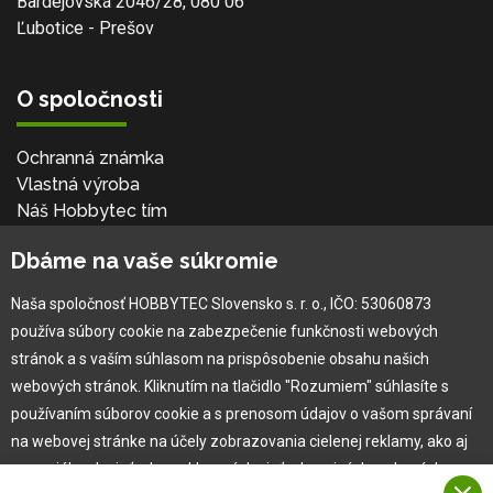
Bardejovská 2046/28, 080 06
Ľubotice - Prešov
O spoločnosti
Ochranná známka
Vlastná výroba
Náš Hobbytec tím
Kontaktné údaje
Dbáme na vaše súkromie
Naša história
Kariéra
Naša spoločnosť HOBBYTEC Slovensko s. r. o., IČO: 53060873
používa súbory cookie na zabezpečenie funkčnosti webových
Pre zákazníka
stránok a s vaším súhlasom na prispôsobenie obsahu našich
webových stránok. Kliknutím na tlačidlo "Rozumiem" súhlasíte s
používaním súborov cookie a s prenosom údajov o vašom správaní
Garancia najlepšej ceny
na webovej stránke na účely zobrazovania cielenej reklamy, ako aj
Užívateľský manuál
na sociálnych sieťach a reklamných sieťach na iných webových
Obchodné podmienky