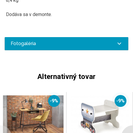
8,4
kg
Dodáva sa v
demonte
.
Fotogaléria
Alternativný tovar
-9%
-9%