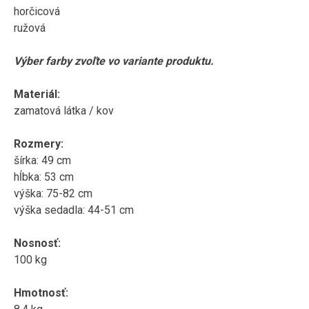
horčicová
ružová
Výber farby
zvoľte
vo variante
produktu
.
Materiál
:
zamatová
látka
/
kov
Rozmery
:
šírka
:
49
cm
hĺbka
:
53
cm
výška:
75-82
cm
výška sedadla
:
44-51
cm
Nosnosť
:
100
kg
Hmotnosť
: