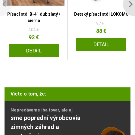
Písací stôl B-41 dub zlatý /
Detský písací stôl LOKOMO
čierna
97 €
101 €
88 €
92 €
DETAIL
DETAIL
Viete o tom, že:
Nepredávame iba tovar, ale aj
sme poprední výrobcovia
zimných záhrad a