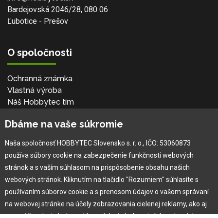
Bardejovská 2046/28, 080 06
Ľubotice - Prešov
O spoločnosti
Ochranná známka
Vlastná výroba
Náš Hobbytec tím
Kontaktné údaje
Dbáme na vaše súkromie
Naša história
Kariéra
Naša spoločnosť HOBBYTEC Slovensko s. r. o., IČO: 53060873
používa súbory cookie na zabezpečenie funkčnosti webových
Pre zákazníka
stránok a s vaším súhlasom na prispôsobenie obsahu našich
webových stránok. Kliknutím na tlačidlo "Rozumiem" súhlasíte s
používaním súborov cookie a s prenosom údajov o vašom správaní
Garancia najlepšej ceny
na webovej stránke na účely zobrazovania cielenej reklamy, ako aj
Užívateľský manuál
na sociálnych sieťach a reklamných sieťach na iných webových
Obchodné podmienky