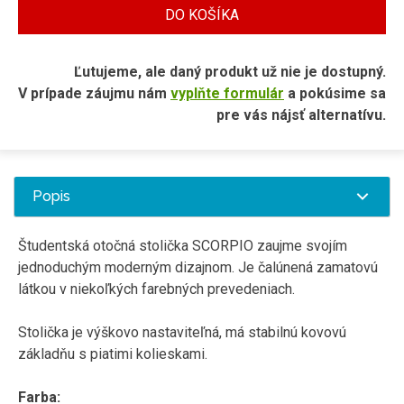
DO KOŠÍKA
Ľutujeme, ale daný produkt už nie je dostupný.
V prípade záujmu nám
vyplňte formulár
a pokúsime sa
pre vás nájsť alternatívu.
Popis
Študentská
otočná
stolička
SCORPIO
zaujme
svojím
jednoduchým
moderným
dizajnom
.
Je
čalúnená
zamatovú
látkou
v niekoľkých
farebných
prevedeniach
.
Stolička je
výškovo
nastaviteľná
,
má
stabilnú
kovovú
základňu
s
piatimi
kolieskami
.
Farba
: