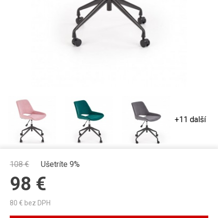
+11 další
108
€
Ušetríte 9%
98
€
80
€ bez DPH