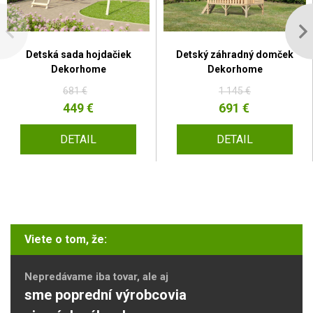
Detská sada hojdačiek
Detský záhradný domček
Dekorhome
Dekorhome
681 €
1 145 €
449 €
691 €
DETAIL
DETAIL
Viete o tom, že:
Nepredávame iba tovar, ale aj
sme poprední výrobcovia