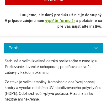
Ľutujeme, ale daný produkt už nie je dostupný.
V prípade záujmu nám
vyplňte formulár
a pokúsime sa
pre vás nájsť alternatívu.
Popis
Stabilné a veľmi kvalitné detská preliezačka v tvare iglu.
Preliezanie, lezecké schopnosti, posilňovanie, veľa
zábavy v každom okamihu.
Zostava je veľmi stabilný. Kombinácia oceľovej nosnej
kostry a vysoko odolného UV stabilizovaného polyetylénu
(HDPE). Odolnosť voči vplyvu počasia. Plast na slnku
nežltne ani nekrehne.