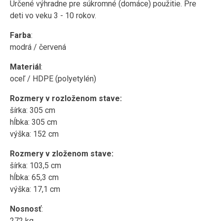
Určené výhradne pre súkromné (domáce) použitie. Pre
deti vo veku 3 - 10 rokov.
Farba
:
modrá / červená
Materiál
:
oceľ / HDPE (polyetylén)
Rozmery v rozloženom stave:
šírka: 305 cm
hĺbka: 305 cm
výška: 152 cm
Rozmery v zloženom stave:
šírka: 103,5 cm
hĺbka: 65,3 cm
výška: 17,1 cm
Nosnosť
:
272 kg