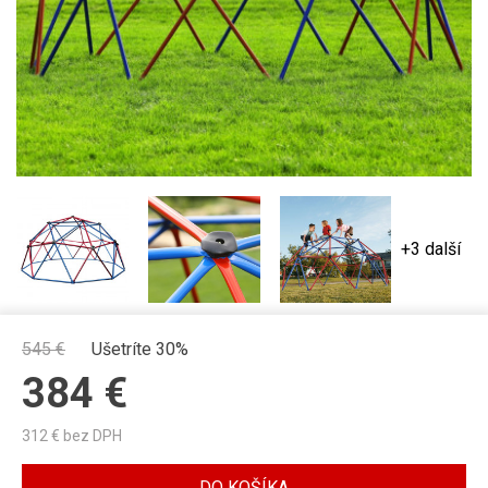
+3 další
545
€
Ušetríte 30%
384
€
312
€ bez DPH
DO KOŠÍKA