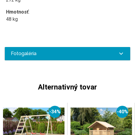
Hmotnosť
:
48 kg
Fotogaléria
Alternativný tovar
-34%
-40%