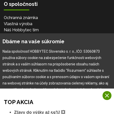
O spoločnosti
Ochranná známka
Vlastná výroba
Náš Hobbytec tím
Kontaktné údaje
Dbáme na vaše súkromie
Naša história
Kariéra
Naša spoločnosť HOBBYTEC Slovensko s. r. o., IČO: 53060873
používa súbory cookie na zabezpečenie funkčnosti webových
Pre zákazníka
stránok a s vaším súhlasom na prispôsobenie obsahu našich
webových stránok. Kliknutím na tlačidlo "Rozumiem" súhlasíte s
používaním súborov cookie a s prenosom údajov o vašom správaní
Garancia najlepšej ceny
na webovej stránke na účely zobrazovania cielenej reklamy, ako aj
Užívateľský manuál
na sociálnych sieťach a reklamných sieťach na iných webových
Obchodné podmienky
stránkach a meraniach.
Zákazník & partner
TOP AKCIA
Reklamácia
Viac informácií
Novinky
Zľavy do výšky až 59%! 💥