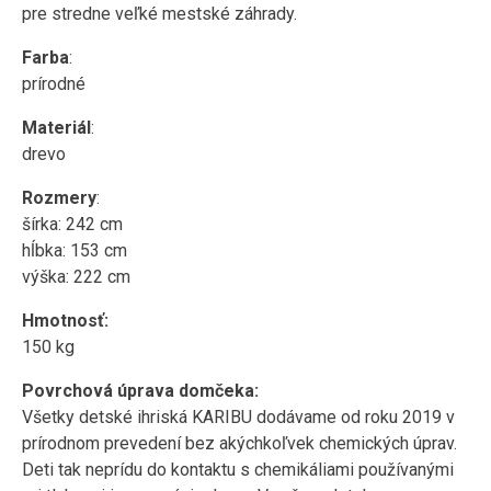
pre stredne veľké mestské záhrady.
Farba
:
prírodné
Materiál
:
drevo
Rozmery
:
šírka: 242 cm
hĺbka: 153 cm
výška: 222 cm
Hmotnosť:
150 kg
Povrchová úprava domčeka:
Všetky detské ihriská KARIBU dodávame od roku 2019 v
prírodnom prevedení bez akýchkoľvek chemických úprav.
Deti tak neprídu do kontaktu s chemikáliami používanými