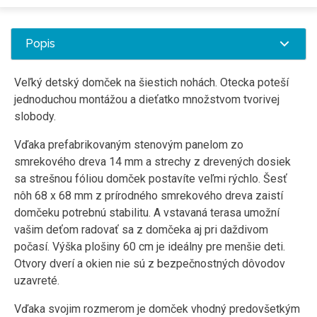
Popis
Veľký detský domček na šiestich nohách. Otecka poteší
jednoduchou montážou a dieťatko množstvom tvorivej
slobody.
Vďaka prefabrikovaným stenovým panelom zo
smrekového dreva 14 mm a strechy z drevených dosiek
sa strešnou fóliou domček postavíte veľmi rýchlo. Šesť
nôh 68 x 68 mm z prírodného smrekového dreva zaistí
domčeku potrebnú stabilitu. A vstavaná terasa umožní
vašim deťom radovať sa z domčeka aj pri daždivom
počasí. Výška plošiny 60 cm je ideálny pre menšie deti.
Otvory dverí a okien nie sú z bezpečnostných dôvodov
uzavreté.
Vďaka svojim rozmerom je domček vhodný predovšetkým