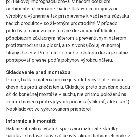
pri tlakovej impregnáciu dreva. V našom detskom
sortimente už nemáme žiadne tlakovo impregnované
výrobky a významne tak prispievame k väčšiemu súzvuku
našich produktov so životným prostredím! V prípade
potreby je samozrejme možné drevo ošetriť hlboko
pôsobiacim základným náterom a preventívnym náterom
proti zamodraniu a plesni, a to z vonkajšej aj vnútornej
strany dielcov. Pri tomto spôsobe ošetrení dreva je nutné
postupovať presne podľa pokynov výrobcu náteru.
Skladovanie pred montážou:
Pozor, balík s materiálom nie je vodotesný. Folie chráni
drevo iba proti znečisteniu. Skladujte preto stavebné sadu
až do konečnej montáže v suchu, nie priamo položenú na
zemi, chránenú proti vplyvom počasia (vlhkosť, slnko atď.).
Neskladovať vo vykurovanom priestore!
Informácie k montáži:
Balenie obsahuje všetok spojovací materiál - skrutky,
skrutky, plastové i kovové úchyty, okrem kotviacich prvkov