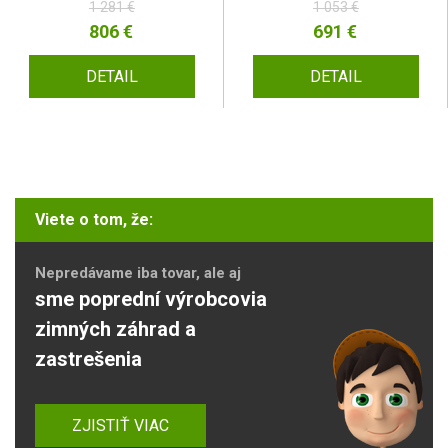
1 281 €
1 053 €
806 €
691 €
DETAIL
DETAIL
Viete o tom, že:
Nepredávame iba tovar, ale aj
sme poprední výrobcovia
zimných záhrad a
zastrešenia
ZJISTIŤ VIAC