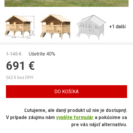
+1 další
1 145
€
Ušetríte 40%
691
€
562
€ bez DPH
DO KOŠÍKA
Ľutujeme, ale daný produkt už nie je dostupný.
V prípade záujmu nám
vyplňte formulár
a pokúsime sa
pre vás nájsť alternatívu.