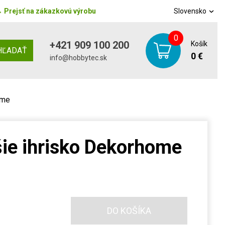
→
Prejsť na zákazkovú výrobu
Slovensko
0
+421 909 100 200
Košík
HĽADAŤ
0 €
info@hobbytec.sk
ome
šie ihrisko Dekorhome
DO KOŠÍKA