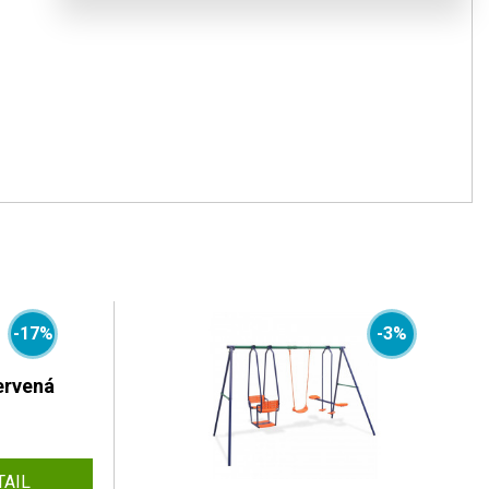
-17%
-3%
ervená
TAIL