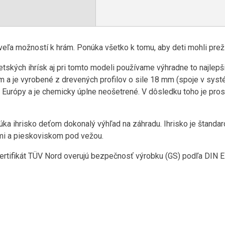
eľa možností k hrám. Ponúka všetko k tomu, aby deti mohli prežiť
tských ihrísk aj pri tomto modeli používame výhradne to najlep
 a je vyrobené z drevených profilov o sile 18 mm (spoje v syst
Európy a je chemicky úplne neošetrené. V dôsledku toho je pro
ka ihrisko deťom dokonalý výhľad na záhradu. Ihrisko je štand
mi a pieskoviskom pod vežou.
rtifikát TÜV Nord overujú bezpečnosť výrobku (GS) podľa DIN E