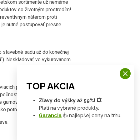
etskom sortimente už nemáme
oduktov so životným prostredím!
reventívnym náterom proti
va je nutné postupovať presne
eto stavebné sadu až do konečnej
tď.). Neskladovať vo vykurovanom
TOP AKCIA
tviacich prvkov (kotiev do zeme).
ezpečnostných dôvodov voľný
Zľavy do výšky až 59%! 💥
žte gumové dopadové dlaždice.
Platí na vybrané produkty.
ko potrebujete 4 ks kotiev.
Garancia
👍 najlepšej ceny na trhu.
ave.