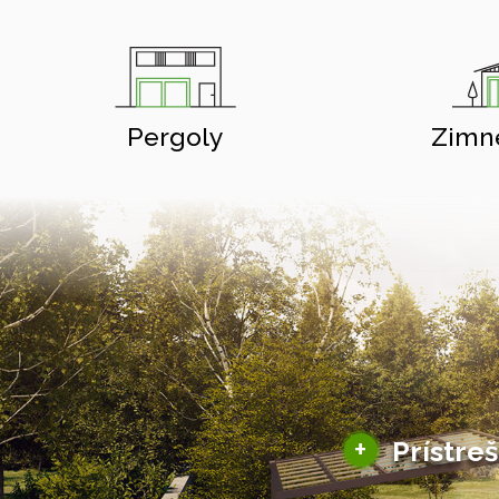
Pergoly
Zimn
+
Prístre
Hliníkové prístre