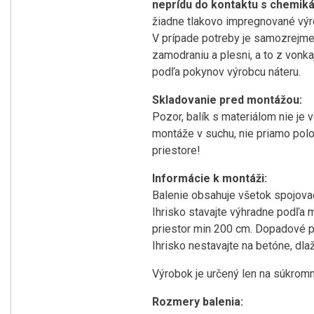
neprídu do kontaktu s chemiká
žiadne tlakovo impregnované výr
V prípade potreby je samozrejme
zamodraniu a plesni, a to z vonka
podľa pokynov výrobcu náteru.
Skladovanie pred montážou:
Pozor, balík s materiálom nie je 
montáže v suchu, nie priamo polo
priestore!
Informácie k montáži:
Balenie obsahuje všetok spojovací
Ihrisko stavajte výhradne podľa
priestor min 200 cm. Dopadové p
Ihrisko nestavajte na betóne, dla
Výrobok je určený len na súkromn
Rozmery balenia: