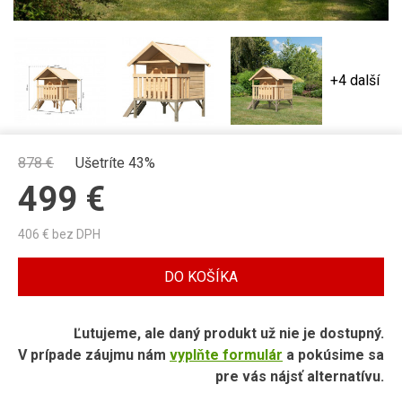
+4 další
878
€
Ušetríte 43%
499
€
406
€ bez DPH
DO KOŠÍKA
Ľutujeme, ale daný produkt už nie je dostupný.
V prípade záujmu nám
vyplňte formulár
a pokúsime sa
pre vás nájsť alternatívu.