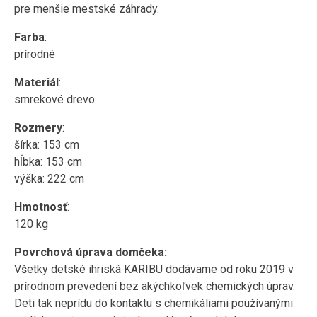
pre menšie mestské záhrady.
Farba
:
prírodné
Materiál
:
smrekové drevo
Rozmery
:
šírka: 153 cm
hĺbka: 153 cm
výška: 222 cm
Hmotnosť
:
120 kg
Povrchová úprava domčeka:
Všetky detské ihriská KARIBU dodávame od roku 2019 v
prírodnom prevedení bez akýchkoľvek chemických úprav.
Deti tak neprídu do kontaktu s chemikáliami používanými