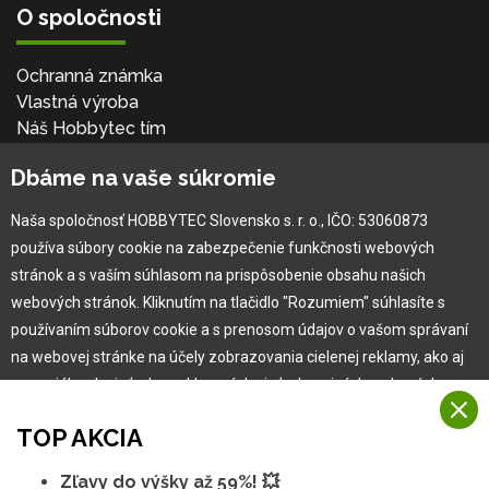
O spoločnosti
Ochranná známka
Vlastná výroba
Náš Hobbytec tím
Kontaktné údaje
Dbáme na vaše súkromie
Naša história
Kariéra
Naša spoločnosť HOBBYTEC Slovensko s. r. o., IČO: 53060873
používa súbory cookie na zabezpečenie funkčnosti webových
Pre zákazníka
stránok a s vaším súhlasom na prispôsobenie obsahu našich
webových stránok. Kliknutím na tlačidlo "Rozumiem" súhlasíte s
používaním súborov cookie a s prenosom údajov o vašom správaní
Garancia najlepšej ceny
na webovej stránke na účely zobrazovania cielenej reklamy, ako aj
Užívateľský manuál
na sociálnych sieťach a reklamných sieťach na iných webových
Obchodné podmienky
stránkach a meraniach.
Zákazník & partner
TOP AKCIA
Reklamácia
Viac informácií
Novinky
Zľavy do výšky až 59%! 💥