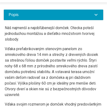
Popis
Náš najmenší a najobľúbenejší domček. Otecka poteší
jednoduchou montážou a dieťatko množstvom tvorivej
slobody.
Vďaka prefabrikovaným stenovým panelom zo
smrekového dreva 14 mm a strechy z drevených dosiek
sa strešnou fóliou domček postavíte veľmi rýchlo. Štyri
nohy 68 x 68 mm z prírodného smrekového dreva zaistí
domčeku potrebnú stabilitu. A vstavaná terasa umožní
vašim deťom radovať sa z domčeka aj pri daždivom
počasí. Výška plošiny 60 cm je ideálny pre menšie deti.
Otvory dverí a okien nie sú z bezpečnostných dôvodov
uzavreté.
Vďaka svojim rozmerom je domček vhodný predovšetkým