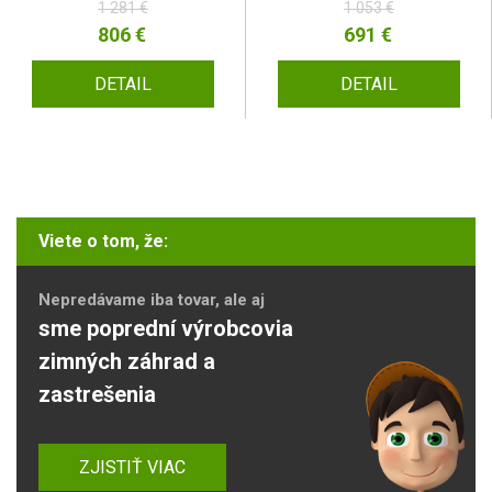
1 281 €
1 053 €
806 €
691 €
DETAIL
DETAIL
Viete o tom, že:
Nepredávame iba tovar, ale aj
sme poprední výrobcovia
zimných záhrad a
zastrešenia
ZJISTIŤ VIAC