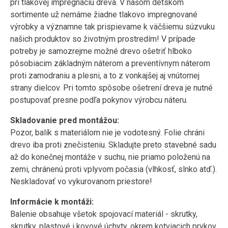
pri tlakovej impregnáciu dreva. V našom detskom
sortimente už nemáme žiadne tlakovo impregnované
výrobky a významne tak prispievame k väčšiemu súzvuku
našich produktov so životným prostredím! V prípade
potreby je samozrejme možné drevo ošetriť hlboko
pôsobiacim základným náterom a preventívnym náterom
proti zamodraniu a plesni, a to z vonkajšej aj vnútornej
strany dielcov. Pri tomto spôsobe ošetrení dreva je nutné
postupovať presne podľa pokynov výrobcu náteru.
Skladovanie pred montážou:
Pozor, balík s materiálom nie je vodotesný. Folie chráni
drevo iba proti znečisteniu. Skladujte preto stavebné sadu
až do konečnej montáže v suchu, nie priamo položenú na
zemi, chránenú proti vplyvom počasia (vlhkosť, slnko atď.).
Neskladovať vo vykurovanom priestore!
Informácie k montáži:
Balenie obsahuje všetok spojovací materiál - skrutky,
skrutky, plastové i kovové úchyty, okrem kotviacich prvkov