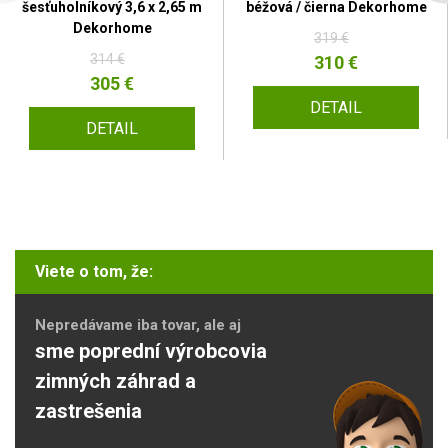
šesťuholníkový 3,6 x 2,65 m
béžová / čierna Dekorhome
Dekorhome
319 €
314 €
310 €
305 €
DETAIL
DETAIL
Viete o tom, že:
Nepredávame iba tovar, ale aj
sme poprední výrobcovia
zimných záhrad a
zastrešenia