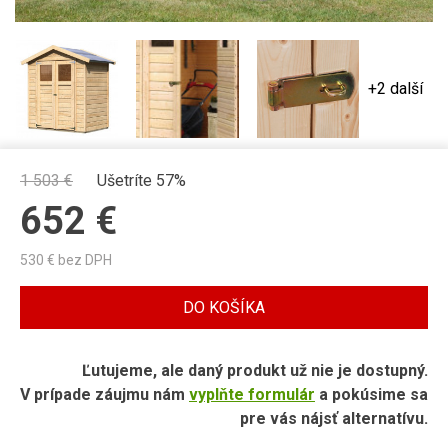
+2 další
1 503
€
Ušetríte 57%
652
€
530
€ bez DPH
DO KOŠÍKA
Ľutujeme, ale daný produkt už nie je dostupný.
V prípade záujmu nám
vyplňte formulár
a pokúsime sa
pre vás nájsť alternatívu.