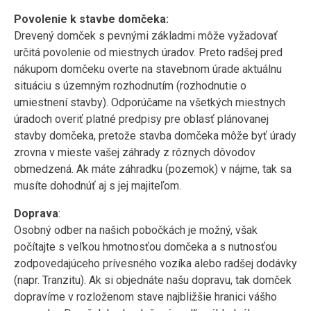
Povolenie k stavbe domčeka:
Drevený domček s pevnými základmi môže vyžadovať
určitá povolenie od miestnych úradov. Preto radšej pred
nákupom domčeku overte na stavebnom úrade aktuálnu
situáciu s územným rozhodnutím (rozhodnutie o
umiestnení stavby). Odporúčame na všetkých miestnych
úradoch overiť platné predpisy pre oblasť plánovanej
stavby domčeka, pretože stavba domčeka môže byť úrady
zrovna v mieste vašej záhrady z rôznych dôvodov
obmedzená. Ak máte záhradku (pozemok) v nájme, tak sa
musíte dohodnúť aj s jej majiteľom.
Doprava
:
Osobný odber na našich pobočkách je možný, však
počítajte s veľkou hmotnosťou domčeka a s nutnosťou
zodpovedajúceho prívesného vozíka alebo radšej dodávky
(napr. Tranzitu). Ak si objednáte našu dopravu, tak domček
dopravíme v rozloženom stave najbližšie hranici vášho