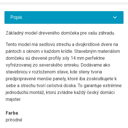
Popis
Základný model dreveného domčeka pre vašu záhradu.
Tento model má sedlovú strechu a dvojkrídlové dvere na
pántoch s oknom v každom krídle. Stavebným materiálom
domčeku sú drevené profily sily 14 mm perfektne
vyfrézovanej zo severského smreku. Dodávame ako
stavebnicu v rozloženom stave, kde steny tvoria
predpripravené menšie panely, ktoré iba zoskrutkujete k
sebe a strechu tvorí celistvá doska. To garantuje extrémne
jednoduchú montáž, ktorú zvládne každý český domáci
majster.
Farba
:
prírodné