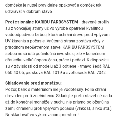
domčeka je nutné pravidelne opakovať a domček tak
udržiavať v dobrom stave.
Profesionálne KARIBU FARBSYSTEM
- drevené profily
sú z vonkajšej strany už vo výrobe opatrené kvalitnou
vodoodpudivou farbou, ktorá ochráni drevo pred vplyvom
UV žiarenia a počasie. Vnútorná strana zostáva vždy v
prírodnom neošetrenom stave. KARIBU FARBSYSTÉM
sebou nesú istú počiatočnú investíciu, ale v konečnom
dôsledku veľkú úsporu času, práce i peňazí. K dispozícii
sú v závislosti od modelu až 3 odtiene - tmavo šedá RAL
060 40 05, piesková RAL 1019 a svetlošedá RAL 7042.
Skladovanie pred montážou:
Pozor, balík s materiálom nie je vodotesný. Folie chráni
drevo len proti znečisteniu. Skladujte preto stavebné sadu
až do konečnej montáže v suchu, nie priamo položenú na
zemi, chránenú proti vplyvom počasia (vlhkosť, slnko atď.).
Neskladovať vo vykurovanom priestore!