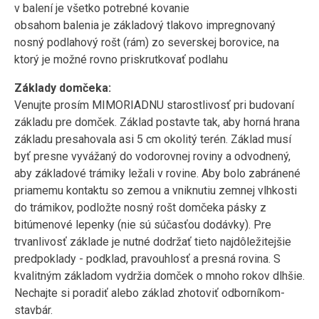
v balení je všetko potrebné kovanie
obsahom balenia je základový tlakovo impregnovaný
nosný podlahový rošt (rám) zo severskej borovice, na
ktorý je možné rovno priskrutkovať podlahu
Základy domčeka:
Venujte prosím MIMORIADNU starostlivosť pri budovaní
základu pre domček. Základ postavte tak, aby horná hrana
základu presahovala asi 5 cm okolitý terén. Základ musí
byť presne vyvážaný do vodorovnej roviny a odvodnený,
aby základové trámiky ležali v rovine. Aby bolo zabránené
priamemu kontaktu so zemou a vniknutiu zemnej vlhkosti
do trámikov, podložte nosný rošt domčeka pásky z
bitúmenové lepenky (nie sú súčasťou dodávky). Pre
trvanlivosť základe je nutné dodržať tieto najdôležitejšie
predpoklady - podklad, pravouhlosť a presná rovina. S
kvalitným základom vydržia domček o mnoho rokov dlhšie.
Nechajte si poradiť alebo základ zhotoviť odborníkom-
stavbár.