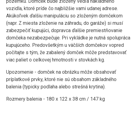
pozemku. Domček bude zložený vedľa nákladného
vozidla, ktoré príde čo najbližšie vami udanej adrese.
Akúkoľvek ďalšiu manipuláciu so zloženým domčekom
(napr. Z miesta zloženie na záhradu, do garáže) si musí
zabezpečiť kupujúci, dopravca ďalšie premiestňovanie
domčeka nezabezpečuje. Pri vykládke je nutná spolupráca
kupujúceho. Predovšetkým u väčších domčekov vopred
počítajte s tým, že zabalený domček môže predstavovať
viac paliet o celkovej hmotnosti v stovkách kg.
Upozornenie - domček na obrázku môže obsahovať
príplatkové prvky, ktoré nie sú obsahom základného
balenia (typicky podlaha alebo strešná krytina).
Rozmery balenia - 180 x 122 x 38 cm / 147 kg