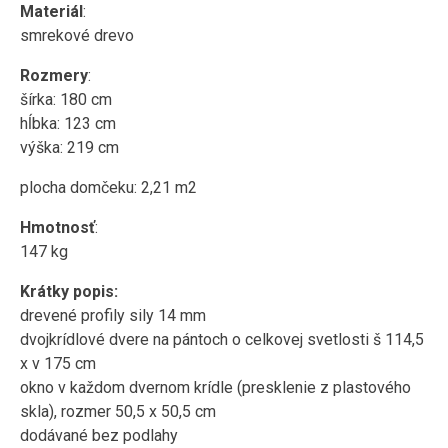
Materiál
:
smrekové drevo
Rozmery
:
šírka: 180 cm
hĺbka: 123 cm
výška: 219 cm
plocha domčeku: 2,21 m2
Hmotnosť
:
147 kg
Krátky popis:
drevené profily sily 14 mm
dvojkrídlové dvere na pántoch o celkovej svetlosti š 114,5
x v 175 cm
okno v každom dvernom krídle (presklenie z plastového
skla), rozmer 50,5 x 50,5 cm
dodávané bez podlahy