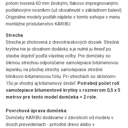
potom tvorená 60 mm širokými, tlakovo impregnovanými
podlahovými nosníkmi (už obsiahnuté v základnom balení).
Originálne modely podláh nájdete v tomto eshope v menu
montážne príslušenstvo KARIBU.
Strecha
:
Strecha je zhotovená z drevotrieskových dosiek. Strešná
krytina nie je obsahom dodávky a je nutné ju ihneď po
stavbe doplniť podľa vlastnej voľby. Pre domčeky so
šikmou strechou odporúčame samolepiace bitúmenovou
lepenku, na plochej strechy samolepiace strešné
hliníkovo-bitúmenovou fóliu. Pri strechách so sklonom>
15o je vhodný aj bitúmenový šindeľ.
Potrebný počet rolí
samolepiace bitumentové krytiny s rozmerom 0,5 x 5
metrov pre tento model domčeka = 2 role.
Povrchová úprava domčeka:
Domčeky KARIBU dodávame v závislosti od modelu v
dvoch prevedeniach - prírodné drevo alebo v