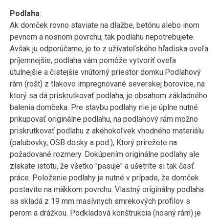
Podlaha
:
Ak domček rovno staviate na dlažbe, betónu alebo inom
pevnom a nosnom povrchu, tak podlahu nepotrebujete.
Avšak ju odporúčame, je to z užívateľského hľadiska oveľa
príjemnejšie, podlaha vám pomôže vytvoriť oveľa
útulnejšie a čistejšie vnútorný priestor domku.Podlahový
rám (rošt) z tlakovo impregnované severskej borovice, na
ktorý sa dá priskrutkovať podlaha, je obsahom základného
balenia domčeka. Pre stavbu podlahy nie je úplne nutné
prikupovať originálne podlahu, na podlahový rám možno
priskrutkovať podlahu z akéhokoľvek vhodného materiálu
(palubovky, OSB dosky a pod.), Ktorý prirežete na
požadované rozmery. Dokúpením originálne podlahy ale
získate istotu, že všetko "pasuje" a ušetríte si tak časť
práce. Položenie podlahy je nutné v prípade, že domček
postavíte na mäkkom povrchu. Vlastný originálny podlaha
sa skladá z 19 mm masívnych smrekových profilov s
perom a drážkou. Podkladová konštrukcia (nosný rám) je