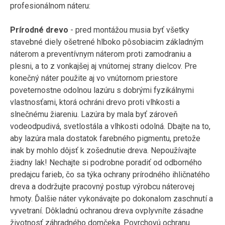
profesionálnom náteru:
Prírodné drevo
- pred montážou musia byť všetky
stavebné diely ošetrené hlboko pôsobiacim základným
náterom a preventívnym náterom proti zamodraniu a
plesni, a to z vonkajšej aj vnútornej strany dielcov. Pre
konečný náter použite aj vo vnútornom priestore
poveternostne odolnou lazúru s dobrými fyzikálnymi
vlastnosťami, ktorá ochráni drevo proti vlhkosti a
slnečnému žiareniu. Lazúra by mala byť zároveň
vodeodpudivá, svetlostála a vlhkosti odolná. Dbajte na to,
aby lazúra mala dostatok farebného pigmentu, pretože
inak by mohlo dôjsť k zošednutie dreva. Nepoužívajte
žiadny lak! Nechajte si podrobne poradiť od odborného
predajcu farieb, čo sa týka ochrany prírodného ihličnatého
dreva a dodržujte pracovný postup výrobcu náterovej
hmoty. Ďalšie náter vykonávajte po dokonalom zaschnutí a
vyvetraní. Dôkladnú ochranou dreva ovplyvníte zásadne
životnosť záhradného domčeka. Povrchovú ochranu