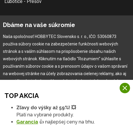
Ľubotice - Prešov
O spoločnosti
Dbáme na vaše súkromie
Ochranná známka
Naša spoločnosť HOBBYTEC Slovensko s. r. o., IČO: 53060873
Vlastná výroba
používa súbory cookie na zabezpečenie funkčnosti webových
Náš Hobbytec tím
stránok a s vaším súhlasom na prispôsobenie obsahu našich
Kontaktné údaje
webových stránok. Kliknutím na tlačidlo "Rozumiem" súhlasíte s
Naša história
používaním súborov cookie a s prenosom údajov o vašom správaní
Kariéra
na webovej stránke na účely zobrazovania cielenej reklamy, ako aj
na sociálnych sieťach a reklamných sieťach na iných webových
stránkach a meraniach.
Pre zákazníka
TOP AKCIA
Viac informácií
Garancia najlepšej ceny
Zľavy do výšky až 59%! 💥
Na našich webových stránkach používame niekoľko kategórií
Užívateľský manuál
Platí na vybrané produkty.
Rozumiem
súborov cookie:
Obchodné podmienky
Garancia
👍 najlepšej ceny na trhu.
Zákazník & partner
Technické súbory cookie
Podrobné nastavenia