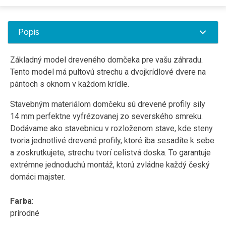
Popis
Základný model dreveného domčeka pre vašu záhradu.
Tento model má pultovú strechu a dvojkrídlové dvere na
pántoch s oknom v každom krídle.
Stavebným materiálom domčeku sú drevené profily sily
14 mm perfektne vyfrézovanej zo severského smreku.
Dodávame ako stavebnicu v rozloženom stave, kde steny
tvoria jednotlivé drevené profily, ktoré iba sesadíte k sebe
a zoskrutkujete, strechu tvorí celistvá doska. To garantuje
extrémne jednoduchú montáž, ktorú zvládne každý český
domáci majster.
Farba
:
prírodné