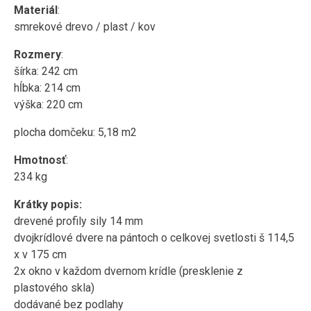
Materiál
:
smrekové drevo / plast / kov
Rozmery
:
šírka: 242 cm
hĺbka: 214 cm
výška: 220 cm
plocha domčeku: 5,18 m2
Hmotnosť
:
234 kg
Krátky popis:
drevené profily sily 14 mm
dvojkrídlové dvere na pántoch o celkovej svetlosti š 114,5
x v 175 cm
2x okno v každom dvernom krídle (presklenie z
plastového skla)
dodávané bez podlahy