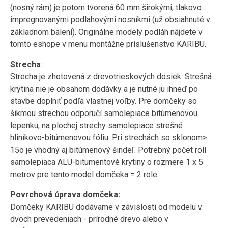
(nosný rám) je potom tvorená 60 mm širokými, tlakovo
impregnovanými podlahovými nosníkmi (už obsiahnuté v
základnom balení). Originálne modely podláh nájdete v
tomto eshope v menu montážne príslušenstvo KARIBU.
Strecha
:
Strecha je zhotovená z drevotrieskových dosiek. Strešná
krytina nie je obsahom dodávky a je nutné ju ihneď po
stavbe doplniť podľa vlastnej voľby. Pre domčeky so
šikmou strechou odporučí samolepiace bitúmenovou
lepenku, na plochej strechy samolepiace strešné
hliníkovo-bitúmenovou fóliu. Pri strechách so sklonom>
15o je vhodný aj bitúmenový šindeľ. Potrebný počet rolí
samolepiaca ALU-bitumentové krytiny o rozmere 1 x 5
metrov pre tento model domčeka = 2 role.
Povrchová úprava domčeka:
Domčeky KARIBU dodávame v závislosti od modelu v
dvoch prevedeniach - prírodné drevo alebo v