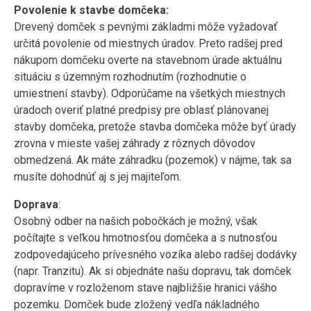
Povolenie k stavbe domčeka:
Drevený domček s pevnými základmi môže vyžadovať
určitá povolenie od miestnych úradov. Preto radšej pred
nákupom domčeku overte na stavebnom úrade aktuálnu
situáciu s územným rozhodnutím (rozhodnutie o
umiestnení stavby). Odporúčame na všetkých miestnych
úradoch overiť platné predpisy pre oblasť plánovanej
stavby domčeka, pretože stavba domčeka môže byť úrady
zrovna v mieste vašej záhrady z rôznych dôvodov
obmedzená. Ak máte záhradku (pozemok) v nájme, tak sa
musíte dohodnúť aj s jej majiteľom.
Doprava
:
Osobný odber na našich pobočkách je možný, však
počítajte s veľkou hmotnosťou domčeka a s nutnosťou
zodpovedajúceho prívesného vozíka alebo radšej dodávky
(napr. Tranzitu). Ak si objednáte našu dopravu, tak domček
dopravíme v rozloženom stave najbližšie hranici vášho
pozemku. Domček bude zložený vedľa nákladného