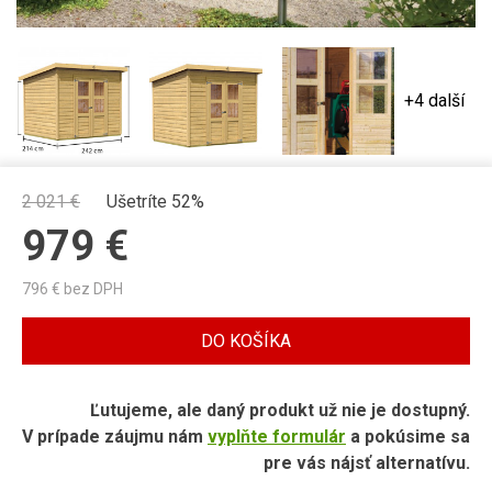
+4 další
2 021
€
Ušetríte 52%
979
€
796
€ bez DPH
DO KOŠÍKA
Ľutujeme, ale daný produkt už nie je dostupný.
V prípade záujmu nám
vyplňte formulár
a pokúsime sa
pre vás nájsť alternatívu.