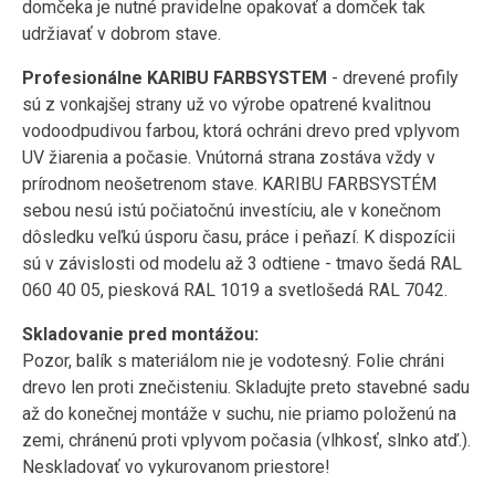
domčeka je nutné pravidelne opakovať a domček tak
udržiavať v dobrom stave.
Profesionálne KARIBU FARBSYSTEM
- drevené profily
sú z vonkajšej strany už vo výrobe opatrené kvalitnou
vodoodpudivou farbou, ktorá ochráni drevo pred vplyvom
UV žiarenia a počasie. Vnútorná strana zostáva vždy v
prírodnom neošetrenom stave. KARIBU FARBSYSTÉM
sebou nesú istú počiatočnú investíciu, ale v konečnom
dôsledku veľkú úsporu času, práce i peňazí. K dispozícii
sú v závislosti od modelu až 3 odtiene - tmavo šedá RAL
060 40 05, piesková RAL 1019 a svetlošedá RAL 7042.
Skladovanie pred montážou:
Pozor, balík s materiálom nie je vodotesný. Folie chráni
drevo len proti znečisteniu. Skladujte preto stavebné sadu
až do konečnej montáže v suchu, nie priamo položenú na
zemi, chránenú proti vplyvom počasia (vlhkosť, slnko atď.).
Neskladovať vo vykurovanom priestore!