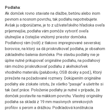
Podlaha
:
Ak domček rovno staviate na dlažbe, betónu alebo inom
pevnom a nosnom povrchu, tak podlahu nepotrebujete.
Avšak ju odporúčame, je to z užívateľského hľadiska oveľa
príjemnejšie, podlaha vám pomôže vytvoriť oveľa
útulnejšie a čistejšie vnútorný priestor domčeka.
Podlahový rám (rošt) z tlakovo impregnované severskej
borovice, na ktorý sa dá priskrutkovať podlaha, je obsahom
základného balenia domčeka. Pre stavbu podlahy nie je
úplne nutné prikupovať originálne podlahu, na podlahový
rám možno priskrutkovať podlahu z akéhokoľvek
vhodného materiálu (palubovky, OSB dosky a pod.), Ktorý
prirežete na požadované rozmery. Dokúpením originálne
podlahy ale získate istotu, že všetko "pasuje" a ušetríte si
tak časť práce. Položenie podlahy je nutné v prípade, že
domček postavíte na mäkkom povrchu. Vlastný originálny
podlaha sa skladá z 19 mm masívnych smrekových
profilov s perom a drážkou. Podkladová konštrukcia