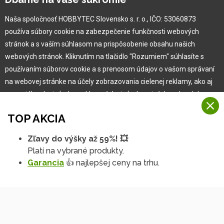
Ochranná známka
Naša spoločnosť HOBBYTEC Slovensko s. r. o., IČO: 53060873
Vlastná výroba
používa súbory cookie na zabezpečenie funkčnosti webových
Náš Hobbytec tím
stránok a s vaším súhlasom na prispôsobenie obsahu našich
Kontaktné údaje
webových stránok. Kliknutím na tlačidlo "Rozumiem" súhlasíte s
Naša história
používaním súborov cookie a s prenosom údajov o vašom správaní
Kariéra
na webovej stránke na účely zobrazovania cielenej reklamy, ako aj
na sociálnych sieťach a reklamných sieťach na iných webových
stránkach a meraniach.
Pre zákazníka
TOP AKCIA
Viac informácií
Garancia najlepšej ceny
Zľavy do výšky až 59%! 💥
Na našich webových stránkach používame niekoľko kategórií
Užívateľský manuál
Platí na vybrané produkty.
Rozumiem
súborov cookie:
Obchodné podmienky
Garancia
👍 najlepšej ceny na trhu.
Zákazník & partner
Technické súbory cookie
Podrobné nastavenia
Reklamácia
Tieto údaje sú nevyhnutne potrebné na fungovanie stránky a funkcií,
ktoré sa rozhodnete používať. Bez nich by naša webová stránka
Novinky
nefungovala, napr. by ste sa nemohli prihlásiť do svojho
používateľského účtu.