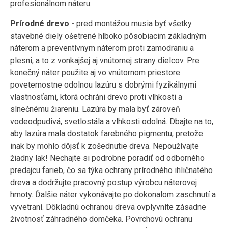
profesionálnom náteru:
Prírodné drevo -
pred montážou musia byť všetky
stavebné diely ošetrené hlboko pôsobiacim základným
náterom a preventívnym náterom proti zamodraniu a
plesni, a to z vonkajšej aj vnútornej strany dielcov. Pre
konečný náter použite aj vo vnútornom priestore
poveternostne odolnou lazúru s dobrými fyzikálnymi
vlastnosťami, ktorá ochráni drevo proti vlhkosti a
slnečnému žiareniu. Lazúra by mala byť zároveň
vodeodpudivá, svetlostála a vlhkosti odolná. Dbajte na to,
aby lazúra mala dostatok farebného pigmentu, pretože
inak by mohlo dôjsť k zošednutie dreva. Nepoužívajte
žiadny lak! Nechajte si podrobne poradiť od odborného
predajcu farieb, čo sa týka ochrany prírodného ihličnatého
dreva a dodržujte pracovný postup výrobcu náterovej
hmoty. Ďalšie náter vykonávajte po dokonalom zaschnutí a
vyvetraní. Dôkladnú ochranou dreva ovplyvníte zásadne
životnosť záhradného domčeka. Povrchovú ochranu