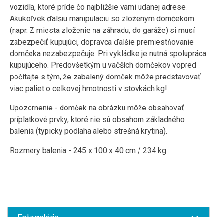
vozidla, ktoré príde čo najbližšie vami udanej adrese.
Akúkoľvek ďalšiu manipuláciu so zloženým domčekom
(napr. Z miesta zloženie na záhradu, do garáže) si musí
zabezpečiť kupujúci, dopravca ďalšie premiestňovanie
domčeka nezabezpečuje. Pri vykládke je nutná spolupráca
kupujúceho. Predovšetkým u väčších domčekov vopred
počítajte s tým, že zabalený domček môže predstavovať
viac paliet o celkovej hmotnosti v stovkách kg!
Upozornenie - domček na obrázku môže obsahovať
príplatkové prvky, ktoré nie sú obsahom základného
balenia (typicky podlaha alebo strešná krytina).
Rozmery balenia - 245 x 100 x 40 cm / 234 kg