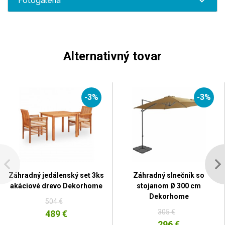
Fotogaléria
Alternativný tovar
-3%
-3%
Záhradný jedálenský set 3ks
Záhradný slnečník so
akáciové drevo Dekorhome
stojanom Ø 300 cm
Dekorhome
504 €
305 €
489 €
296 €