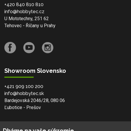
+420 840 810 810
info@hobbytec.cz
U Mototechny, 251 62
Tehovec - Říčany u Prahy
Showroom Slovensko
+421 909 100 200
info@hobbytec.sk
Bardejovská 2046/28, 080 06
Ľubotice - Prešov
O spoločnosti
Dbáme na vaše súkromie