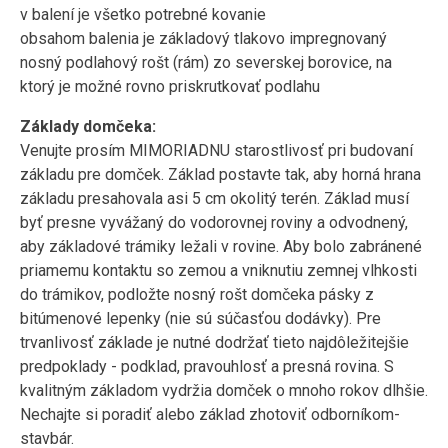
v balení je všetko potrebné kovanie
obsahom balenia je základový tlakovo impregnovaný
nosný podlahový rošt (rám) zo severskej borovice, na
ktorý je možné rovno priskrutkovať podlahu
Základy domčeka:
Venujte prosím MIMORIADNU starostlivosť pri budovaní
základu pre domček. Základ postavte tak, aby horná hrana
základu presahovala asi 5 cm okolitý terén. Základ musí
byť presne vyvážaný do vodorovnej roviny a odvodnený,
aby základové trámiky ležali v rovine. Aby bolo zabránené
priamemu kontaktu so zemou a vniknutiu zemnej vlhkosti
do trámikov, podložte nosný rošt domčeka pásky z
bitúmenové lepenky (nie sú súčasťou dodávky). Pre
trvanlivosť základe je nutné dodržať tieto najdôležitejšie
predpoklady - podklad, pravouhlosť a presná rovina. S
kvalitným základom vydržia domček o mnoho rokov dlhšie.
Nechajte si poradiť alebo základ zhotoviť odborníkom-
stavbár.