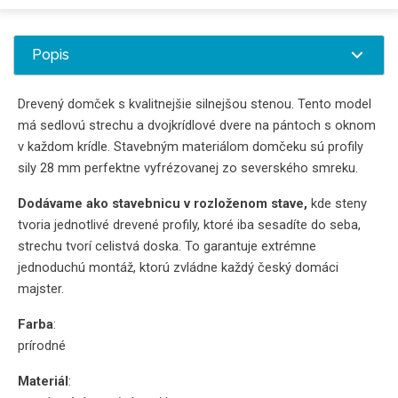
Popis
Drevený domček s kvalitnejšie silnejšou stenou. Tento model
má sedlovú strechu a dvojkrídlové dvere na pántoch s oknom
v každom krídle. Stavebným materiálom domčeku sú profily
sily 28 mm perfektne vyfrézovanej zo severského smreku.
Dodávame ako stavebnicu v rozloženom stave,
kde steny
tvoria jednotlivé drevené profily, ktoré iba sesadíte do seba,
strechu tvorí celistvá doska. To garantuje extrémne
jednoduchú montáž, ktorú zvládne každý český domáci
majster.
Farba
:
prírodné
Materiál
: