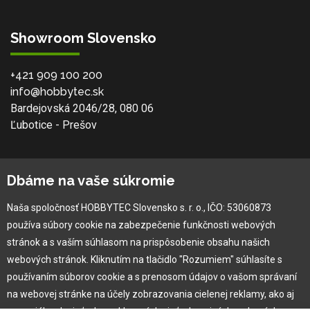
Showroom Slovensko
+421 909 100 200
info@hobbytec.sk
Bardejovská 2046/28, 080 06
Ľubotice - Prešov
O spoločnosti
Dbáme na vaše súkromie
Ochranná známka
Naša spoločnosť HOBBYTEC Slovensko s. r. o., IČO: 53060873
Vlastná výroba
používa súbory cookie na zabezpečenie funkčnosti webových
Náš Hobbytec tím
stránok a s vaším súhlasom na prispôsobenie obsahu našich
Kontaktné údaje
webových stránok. Kliknutím na tlačidlo "Rozumiem" súhlasíte s
Naša história
používaním súborov cookie a s prenosom údajov o vašom správaní
Kariéra
na webovej stránke na účely zobrazovania cielenej reklamy, ako aj