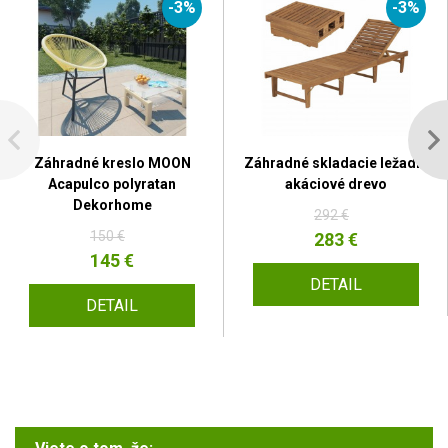
-3%
-3%
Záhradné kreslo MOON
Záhradné skladacie ležadlo
Acapulco polyratan
akáciové drevo
Dekorhome
292 €
150 €
283 €
145 €
DETAIL
DETAIL