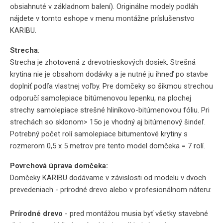
obsiahnuté v základnom balení). Originálne modely podláh
nájdete v tomto eshope v menu montážne príslušenstvo
KARIBU.
Strecha
:
Strecha je zhotovená z drevotrieskových dosiek. Strešná
krytina nie je obsahom dodávky a je nutné ju ihneď po stavbe
doplniť podľa vlastnej voľby. Pre domčeky so šikmou strechou
odporučí samolepiace bitúmenovou lepenku, na plochej
strechy samolepiace strešné hliníkovo-bitúmenovou fóliu. Pri
strechách so sklonom> 15o je vhodný aj bitúmenový šindeľ.
Potrebný počet rolí samolepiace bitumentové krytiny s
rozmerom 0,5 x 5 metrov pre tento model domčeka = 7 rolí.
Povrchová úprava domčeka:
Domčeky KARIBU dodávame v závislosti od modelu v dvoch
prevedeniach - prírodné drevo alebo v profesionálnom náteru:
Prírodné drevo
- pred montážou musia byť všetky stavebné