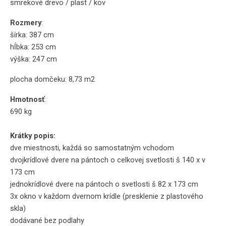
smrekové drevo / plast / kov
Rozmery
:
šírka: 387 cm
hĺbka: 253 cm
výška: 247 cm
plocha domčeku: 8,73 m2
Hmotnosť
:
690 kg
Krátky popis:
dve miestnosti, každá so samostatným vchodom
dvojkrídlové dvere na pántoch o celkovej svetlosti š 140 x v
173 cm
jednokrídlové dvere na pántoch o svetlosti š 82 x 173 cm
3x okno v každom dvernom krídle (presklenie z plastového
skla)
dodávané bez podlahy