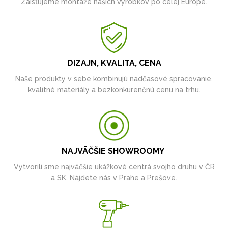
Zaisťujeme montáže našich výrobkov po celej Európe.
DIZAJN, KVALITA, CENA
Naše produkty v sebe kombinujú nadčasové spracovanie,
kvalitné materiály a bezkonkurenčnú cenu na trhu.
NAJVÄČŠIE SHOWROOMY
Vytvorili sme najväčšie ukážkové centrá svojho druhu v ČR
a SK. Nájdete nás v Prahe a Prešove.