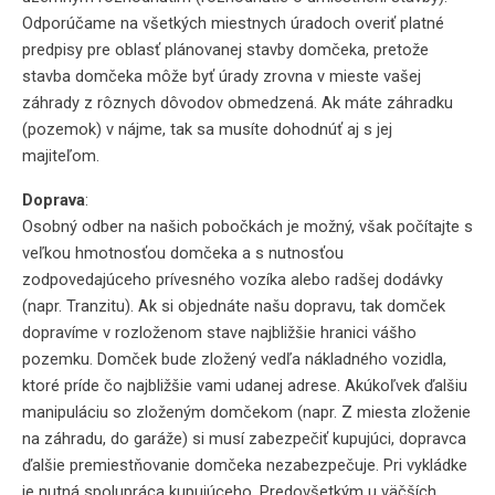
Odporúčame na všetkých miestnych úradoch overiť platné
predpisy pre oblasť plánovanej stavby domčeka, pretože
stavba domčeka môže byť úrady zrovna v mieste vašej
záhrady z rôznych dôvodov obmedzená. Ak máte záhradku
(pozemok) v nájme, tak sa musíte dohodnúť aj s jej
majiteľom.
Doprava
:
Osobný odber na našich pobočkách je možný, však počítajte s
veľkou hmotnosťou domčeka a s nutnosťou
zodpovedajúceho prívesného vozíka alebo radšej dodávky
(napr. Tranzitu). Ak si objednáte našu dopravu, tak domček
dopravíme v rozloženom stave najbližšie hranici vášho
pozemku. Domček bude zložený vedľa nákladného vozidla,
ktoré príde čo najbližšie vami udanej adrese. Akúkoľvek ďalšiu
manipuláciu so zloženým domčekom (napr. Z miesta zloženie
na záhradu, do garáže) si musí zabezpečiť kupujúci, dopravca
ďalšie premiestňovanie domčeka nezabezpečuje. Pri vykládke
je nutná spolupráca kupujúceho. Predovšetkým u väčších