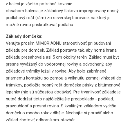
v balení je všetko potrebné kovanie
obsahom balenia je základový tlakovo impregnovaný nosný
podlahový rošt (rám) zo severskej borovice, na ktorý je
možné rovno priskrutkovať podlahu
Základy domčeka:
Venujte prosím MIMORIADNU starostlivosť pri budovaní
základu pre domček. Základ postavte tak, aby horná hrana
základu presahovala asi 5 cm okolitý terén. Základ musí byť
presne vyvážaný do vodorovnej roviny a odvodnený, aby
základové trámiky ležali v rovine. Aby bolo zabránené
priamemu kontaktu so zemou a vniknutiu zemnej vlhkosti do
trámikov, podložte nosný rošt domčeka pásky z bitúmenové
lepenky (nie sú súčasťou dodávky). Pre trvanlivosť základe je
nutné dodržať tieto najdôležitejšie predpoklady - podklad,
pravouhlosť a presná rovina. S kvalitným základom vydržia
domček o mnoho rokov dlhšie. Nechajte si poradiť alebo
základ zhotoviť odborníkom-stavbár.