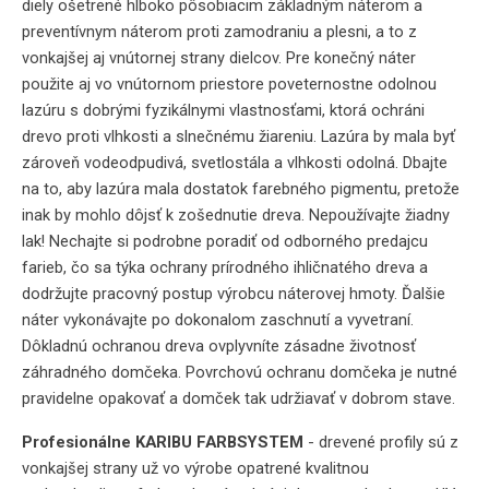
diely ošetrené hlboko pôsobiacim základným náterom a
preventívnym náterom proti zamodraniu a plesni, a to z
vonkajšej aj vnútornej strany dielcov. Pre konečný náter
použite aj vo vnútornom priestore poveternostne odolnou
lazúru s dobrými fyzikálnymi vlastnosťami, ktorá ochráni
drevo proti vlhkosti a slnečnému žiareniu. Lazúra by mala byť
zároveň vodeodpudivá, svetlostála a vlhkosti odolná. Dbajte
na to, aby lazúra mala dostatok farebného pigmentu, pretože
inak by mohlo dôjsť k zošednutie dreva. Nepoužívajte žiadny
lak! Nechajte si podrobne poradiť od odborného predajcu
farieb, čo sa týka ochrany prírodného ihličnatého dreva a
dodržujte pracovný postup výrobcu náterovej hmoty. Ďalšie
náter vykonávajte po dokonalom zaschnutí a vyvetraní.
Dôkladnú ochranou dreva ovplyvníte zásadne životnosť
záhradného domčeka. Povrchovú ochranu domčeka je nutné
pravidelne opakovať a domček tak udržiavať v dobrom stave.
Profesionálne KARIBU FARBSYSTEM
- drevené profily sú z
vonkajšej strany už vo výrobe opatrené kvalitnou