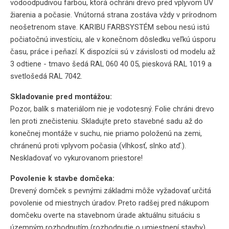
vodoodpudivou farbou, ktorá ochráni drevo pred vplyvom UV
žiarenia a počasie. Vnútorná strana zostáva vždy v prírodnom
neošetrenom stave. KARIBU FARBSYSTÉM sebou nesú istú
počiatočnú investíciu, ale v konečnom dôsledku veľkú úsporu
času, práce i peňazí. K dispozícii sú v závislosti od modelu až
3 odtiene - tmavo šedá RAL 060 40 05, piesková RAL 1019 a
svetlošedá RAL 7042.
Skladovanie pred montážou:
Pozor, balík s materiálom nie je vodotesný. Folie chráni drevo
len proti znečisteniu. Skladujte preto stavebné sadu až do
konečnej montáže v suchu, nie priamo položenú na zemi,
chránenú proti vplyvom počasia (vlhkosť, slnko atď.).
Neskladovať vo vykurovanom priestore!
Povolenie k stavbe domčeka:
Drevený domček s pevnými základmi môže vyžadovať určitá
povolenie od miestnych úradov. Preto radšej pred nákupom
domčeku overte na stavebnom úrade aktuálnu situáciu s
územným rozhodnutím (rozhodnutie o umiestnení stavby).