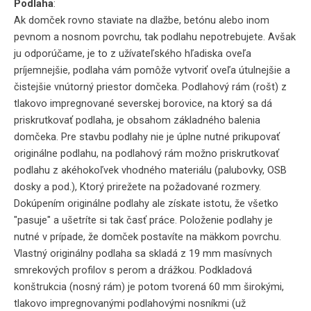
Podlaha
:
Ak domček rovno staviate na dlažbe, betónu alebo inom
pevnom a nosnom povrchu, tak podlahu nepotrebujete. Avšak
ju odporúčame, je to z užívateľského hľadiska oveľa
príjemnejšie, podlaha vám pomôže vytvoriť oveľa útulnejšie a
čistejšie vnútorný priestor domčeka. Podlahový rám (rošt) z
tlakovo impregnované severskej borovice, na ktorý sa dá
priskrutkovať podlaha, je obsahom základného balenia
domčeka. Pre stavbu podlahy nie je úplne nutné prikupovať
originálne podlahu, na podlahový rám možno priskrutkovať
podlahu z akéhokoľvek vhodného materiálu (palubovky, OSB
dosky a pod.), Ktorý prirežete na požadované rozmery.
Dokúpením originálne podlahy ale získate istotu, že všetko
"pasuje" a ušetríte si tak časť práce. Položenie podlahy je
nutné v prípade, že domček postavíte na mäkkom povrchu.
Vlastný originálny podlaha sa skladá z 19 mm masívnych
smrekových profilov s perom a drážkou. Podkladová
konštrukcia (nosný rám) je potom tvorená 60 mm širokými,
tlakovo impregnovanými podlahovými nosníkmi (už