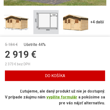
+4 další
5 184
€
Ušetríte 44%
2 919
€
2 373
€ bez DPH
DO KOŠÍKA
Ľutujeme, ale daný produkt už nie je dostupný.
V prípade záujmu nám
vyplňte formulár
a pokúsime sa
pre vás nájsť alternatívu.