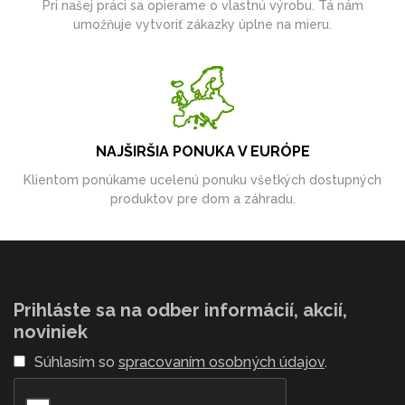
Pri našej práci sa opierame o vlastnú výrobu. Tá nám
umožňuje vytvoriť zákazky úplne na mieru.
NAJŠIRŠIA PONUKA V EURÓPE
Klientom ponúkame ucelenú ponuku všetkých dostupných
produktov pre dom a záhradu.
Prihláste sa na odber informácií, akcií,
noviniek
Súhlasím so
spracovaním osobných údajov
.