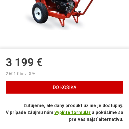
3 199
€
2 601
€ bez DPH
DO KOŠÍKA
Ľutujeme, ale daný produkt už nie je dostupný.
V prípade záujmu nám
vyplňte formulár
a pokúsime sa
pre vás nájsť alternatívu.