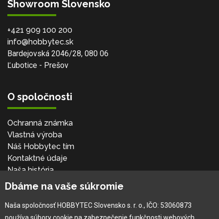
Showroom Slovensko
+421 909 100 200
info@hobbytec.sk
Bardejovská 2046/28, 080 06
Ľubotice - Prešov
O spoločnosti
Ochranná známka
Vlastná výroba
Náš Hobbytec tím
Kontaktné údaje
Naša história
Kariéra
Dbáme na vaše súkromie
Naša spoločnosť HOBBYTEC Slovensko s. r. o., IČO: 53060873
Pre zákazníka
používa súbory cookie na zabezpečenie funkčnosti webových