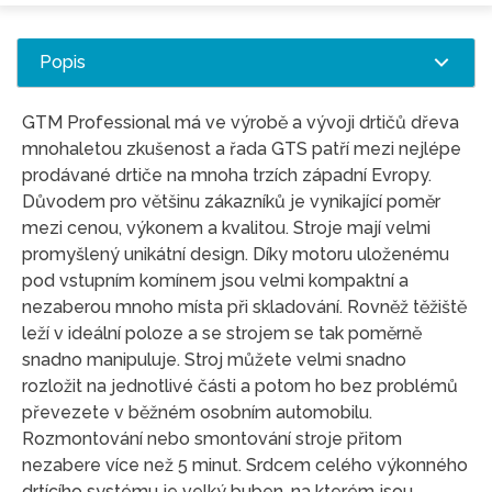
Popis
GTM Professional má ve výrobě a vývoji drtičů dřeva
mnohaletou zkušenost a řada GTS patří mezi nejlépe
prodávané drtiče na mnoha trzích západní Evropy.
Důvodem pro většinu zákazníků je vynikající poměr
mezi cenou, výkonem a kvalitou. Stroje mají velmi
promyšlený unikátní design. Díky motoru uloženému
pod vstupním komínem jsou velmi kompaktní a
nezaberou mnoho místa při skladování. Rovněž těžiště
leží v ideální poloze a se strojem se tak poměrně
snadno manipuluje. Stroj můžete velmi snadno
rozložit na jednotlivé části a potom ho bez problémů
převezete v běžném osobním automobilu.
Rozmontování nebo smontování stroje přitom
nezabere více než 5 minut. Srdcem celého výkonného
drtícího systému je velký buben, na kterém jsou