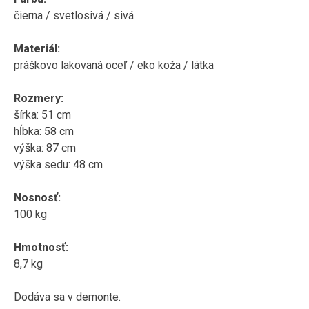
čierna
/
svetlosivá
/
sivá
Materiál
:
práškovo
lakovaná
oceľ
/
eko
koža
/
látka
Rozmery
:
šírka
:
51
cm
hĺbka
:
58
cm
výška:
87
cm
výška sedu
:
48
cm
Nosnosť
:
100
kg
Hmotnosť
:
8,7
kg
Dodáva sa v
demonte
.