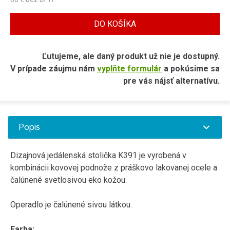
DO KOŠÍKA
Ľutujeme, ale daný produkt už nie je dostupný.
V prípade záujmu nám
vyplňte formulár
a pokúsime sa
pre vás nájsť alternatívu.
Popis
Dizajnová
jedálenská
stolička
K391
je vyrobená
v
kombinácii
kovovej
podnože
z práškovo
lakovanej
ocele
a
čalúnené
svetlosivou
eko
kožou
.
Operadlo
je
čalúnené
sivou látkou
.
Farba
: