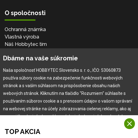
O spoločnosti
Ochranná známka
Vlastná výroba
Náš Hobbytec tím
Kontaktné údaje
Dbáme na vaše súkromie
Naša história
Kariéra
Naša spoločnosť HOBBYTEC Slovensko s. r. o., IČO: 53060873
používa súbory cookie na zabezpečenie funkčnosti webových
Pre zákazníka
stránok a s vaším súhlasom na prispôsobenie obsahu našich
webových stránok. Kliknutím na tlačidlo "Rozumiem" súhlasíte s
používaním súborov cookie a s prenosom údajov o vašom správaní
Garancia najlepšej ceny
na webovej stránke na účely zobrazovania cielenej reklamy, ako aj
Užívateľský manuál
na sociálnych sieťach a reklamných sieťach na iných webových
Obchodné podmienky
stránkach a meraniach.
Zákazník & partner
TOP AKCIA
Reklamácia
Viac informácií