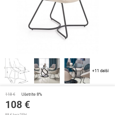
+11 další
118
€
Ušetríte 8%
108
€
88
€ bez DPH