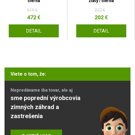
čierna
zlatý / čierna
519 €
222 €
472 €
202 €
DETAIL
DETAIL
Viete o tom, že:
Nepredávame iba tovar, ale aj
sme poprední výrobcovia
zimných záhrad a
zastrešenia