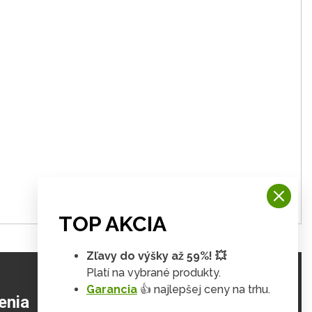
TOP AKCIA
Zľavy do výšky až 59%! 💥
Platí na vybrané produkty.
Garancia
👍 najlepšej ceny na trhu.
ZJISTIŤ VIAC
enia