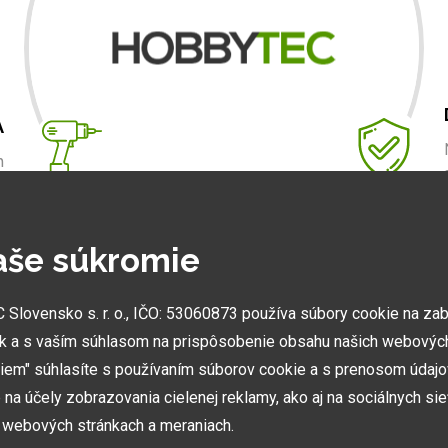
A
m
.
aše súkromie
NAJVÄČŠIE SHOWROOMY
lovensko s. r. o., IČO: 53060873 používa súbory cookie na za
k a s vaším súhlasom na prispôsobenie obsahu našich webových
Vytvorili sme najväčšie ukážkové centrá svojho druhu
v ČR a SK. Nájdete nás v Prahe a Prešove.
miem" súhlasíte s používaním súborov cookie a s prenosom údaj
na účely zobrazovania cielenej reklamy, ako aj na sociálnych sie
h webových stránkach a meraniach.