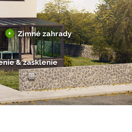
Sezónne zimné záhrady
+
Zimné zahrady
Hliníkové zimné záhrady
Posuvné zimné záhrady
Solárne zimné záhrady
enie & zasklenie