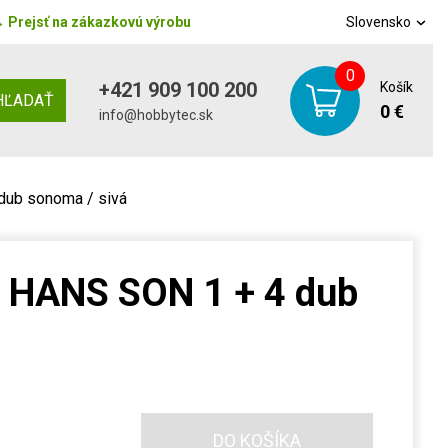
→
Prejsť na zákazkovú výrobu
Slovensko
0
+421 909 100 200
Košík
HĽADAŤ
0 €
info@hobbytec.sk
dub sonoma / sivá
t HANS SON 1 + 4 dub
DO KOŠÍKA