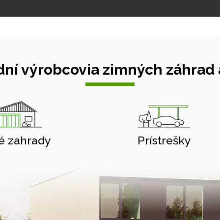
ní výrobcovia zimných záhrad a
é zahrady
Prístrešky