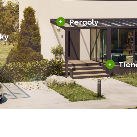
Hliníkové pergoly
+
Pergoly
Bioklimatické pergoly
šky
Altány a zastrešenie
šky
Solárne pergoly
ky pre auto
+
Tien
Tienenie
Zasklenie