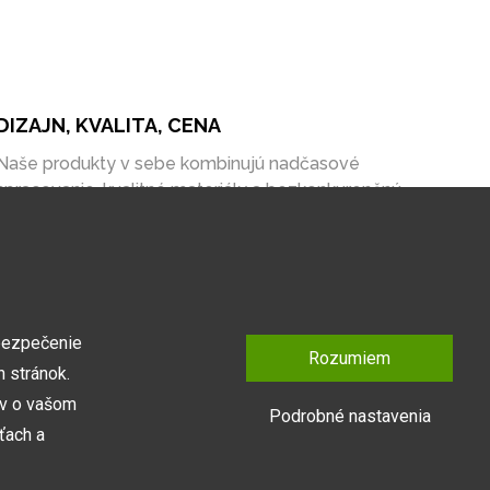
DIZAJN, KVALITA, CENA
Naše produkty v sebe kombinujú nadčasové
spracovanie, kvalitné materiály a bezkonkurenčnú
cenu na trhu.
bezpečenie
Rozumiem
 stránok.
ov o vašom
Podrobné nastavenia
ťach a