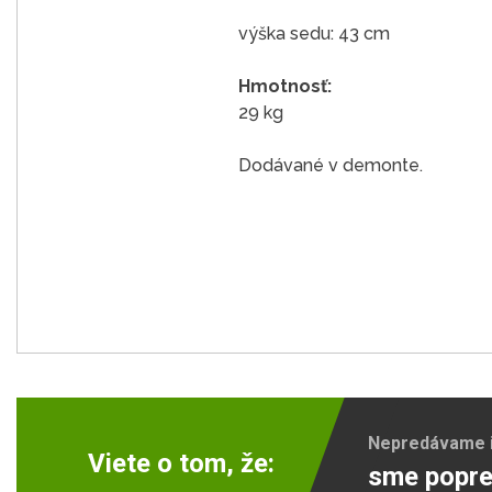
výška sedu: 43 cm
Hmotnosť:
29 kg
Dodávané v demonte.
Nepredávame ib
Viete o tom, že:
sme popre