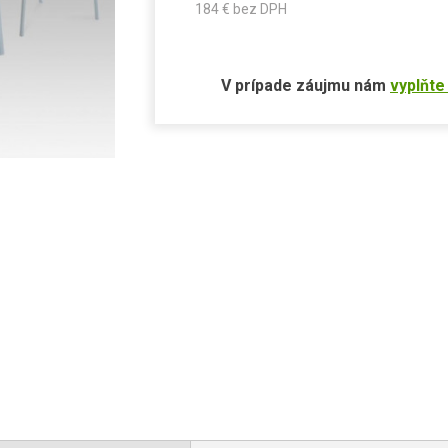
184
€ bez DPH
V prípade záujmu nám
vyplňte