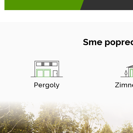
Sme popred
Pergoly
Zimn