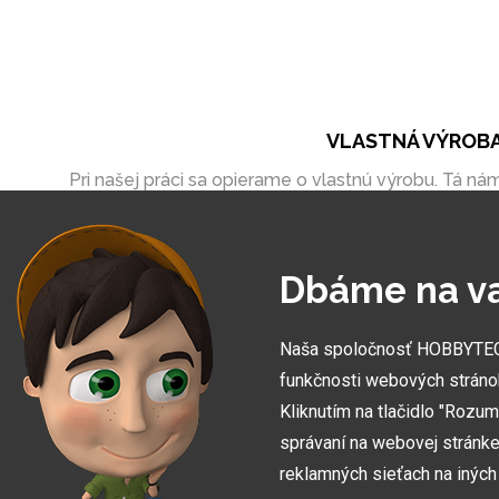
VLASTNÁ VÝROB
Pri našej práci sa opierame o vlastnú výrobu. Tá ná
umožňuje vytvoriť zákazky úplne na mieru
Dbáme na v
Naša spoločnosť HOBBYTEC S
funkčnosti webových stráno
Kliknutím na tlačidlo "Rozu
správaní na webovej stránke 
reklamných sieťach na inýc