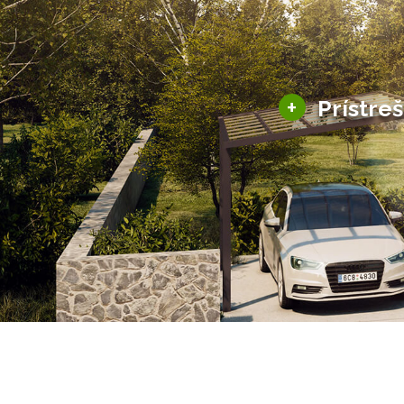
+
Prístre
Hliníkové prístre
Solárne prístreš