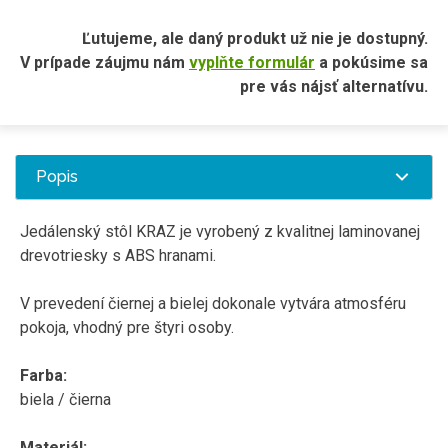
Ľutujeme, ale daný produkt už nie je dostupný.
V prípade záujmu nám
vyplňte formulár
a pokúsime sa
pre vás nájsť alternatívu.
Popis
Jedálenský stôl KRAZ je vyrobený z kvalitnej laminovanej
drevotriesky s ABS hranami.
V prevedení čiernej a bielej dokonale vytvára atmosféru
pokoja, vhodný pre štyri osoby.
Farba:
biela / čierna
Materiál: