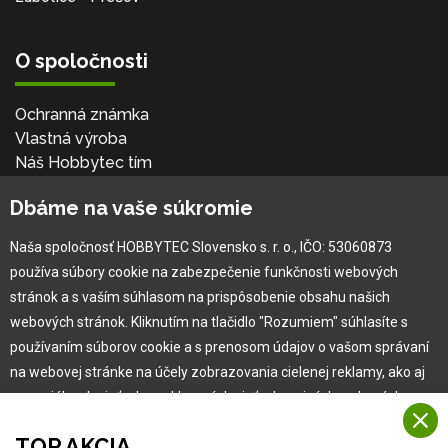
O spoločnosti
Ochranná známka
Vlastná výroba
Náš Hobbytec tím
Kontaktné údaje
Dbáme na vaše súkromie
Naša história
Kariéra
Naša spoločnosť HOBBYTEC Slovensko s. r. o., IČO: 53060873
používa súbory cookie na zabezpečenie funkčnosti webových
Pre zákazníka
stránok a s vaším súhlasom na prispôsobenie obsahu našich
webových stránok. Kliknutím na tlačidlo "Rozumiem" súhlasíte s
používaním súborov cookie a s prenosom údajov o vašom správaní
Garancia najlepšej ceny
na webovej stránke na účely zobrazovania cielenej reklamy, ako aj
Užívateľský manuál
na sociálnych sieťach a reklamných sieťach na iných webových
Obchodné podmienky
stránkach a meraniach.
Zákazník & partner
TOP AKCIA