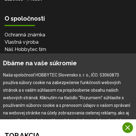
O spoločnosti
Ochranná známka
Vlastná výroba
Náš Hobbytec tím
Kontaktné údaje
Dbáme na vaše súkromie
Naša história
Kariéra
Naša spoločnosť HOBBYTEC Slovensko s. r. o., IČO: 53060873
používa súbory cookie na zabezpečenie funkčnosti webových
Pre zákazníka
stránok a s vaším súhlasom na prispôsobenie obsahu našich
webových stránok. Kliknutím na tlačidlo "Rozumiem" súhlasíte s
používaním súborov cookie a s prenosom údajov o vašom správaní
Garancia najlepšej ceny
na webovej stránke na účely zobrazovania cielenej reklamy, ako aj
Užívateľský manuál
na sociálnych sieťach a reklamných sieťach na iných webových
Obchodné podmienky
stránkach a meraniach.
Zákazník & partner
TOP AKCIA