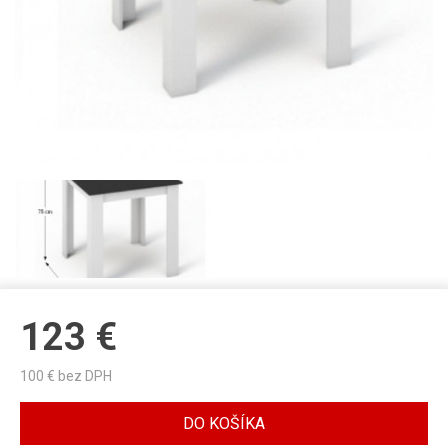
123
€
100
€ bez DPH
DO KOŠÍKA