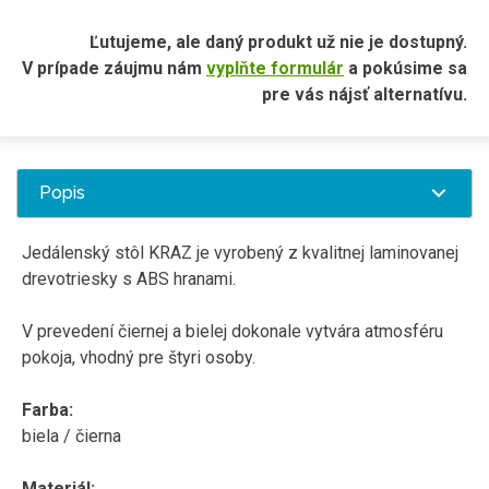
Ľutujeme, ale daný produkt už nie je dostupný.
V prípade záujmu nám
vyplňte formulár
a pokúsime sa
pre vás nájsť alternatívu.
Popis
Jedálenský stôl KRAZ je vyrobený z kvalitnej laminovanej
drevotriesky s ABS hranami.
V prevedení čiernej a bielej dokonale vytvára atmosféru
pokoja, vhodný pre štyri osoby.
Farba:
biela / čierna
Materiál: