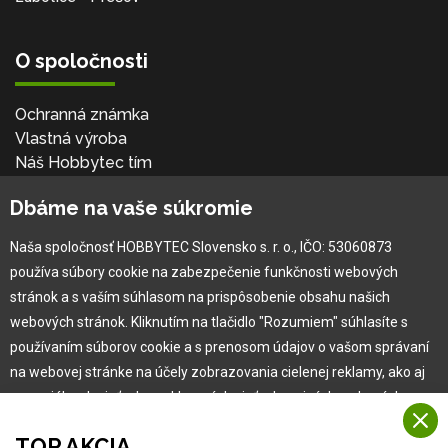
O spoločnosti
Ochranná známka
Vlastná výroba
Náš Hobbytec tím
Kontaktné údaje
Dbáme na vaše súkromie
Naša história
Kariéra
Naša spoločnosť HOBBYTEC Slovensko s. r. o., IČO: 53060873
používa súbory cookie na zabezpečenie funkčnosti webových
Pre zákazníka
stránok a s vaším súhlasom na prispôsobenie obsahu našich
webových stránok. Kliknutím na tlačidlo "Rozumiem" súhlasíte s
používaním súborov cookie a s prenosom údajov o vašom správaní
Garancia najlepšej ceny
na webovej stránke na účely zobrazovania cielenej reklamy, ako aj
Užívateľský manuál
na sociálnych sieťach a reklamných sieťach na iných webových
Obchodné podmienky
stránkach a meraniach.
Zákazník & partner
TOP AKCIA