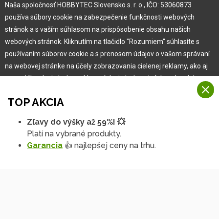
Naša spoločnosť HOBBYTEC Slovensko s. r. o., IČO: 53060873
používa súbory cookie na zabezpečenie funkčnosti webových
Pre zákazníka
stránok a s vaším súhlasom na prispôsobenie obsahu našich
webových stránok. Kliknutím na tlačidlo "Rozumiem" súhlasíte s
používaním súborov cookie a s prenosom údajov o vašom správaní
Garancia najlepšej ceny
na webovej stránke na účely zobrazovania cielenej reklamy, ako aj
Užívateľský manuál
na sociálnych sieťach a reklamných sieťach na iných webových
Obchodné podmienky
stránkach a meraniach.
Zákazník & partner
TOP AKCIA
Reklamácia
Viac informácií
Novinky
Zľavy do výšky až 59%! 💥
Na našich webových stránkach používame niekoľko kategórií
Platí na vybrané produkty.
Rozumiem
súborov cookie:
Garancia
👍 najlepšej ceny na trhu.
Technické súbory cookie
Podrobné nastavenia
Tieto údaje sú nevyhnutne potrebné na fungovanie stránky a funkcií,
ktoré sa rozhodnete používať. Bez nich by naša webová stránka
nefungovala, napr. by ste sa nemohli prihlásiť do svojho
používateľského účtu.
Funkčné súbory cookie