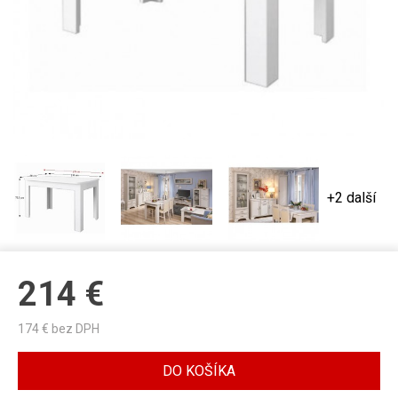
+2 další
214
€
174
€ bez DPH
DO KOŠÍKA