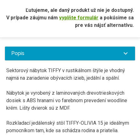
Ľutujeme, ale daný produkt už nie je dostupný.
V prípade záujmu nám
vyplňte formulár
a pokúsime sa
pre vás nájsť alternatívu.
Popis
Sektorový nábytok TIFFY v rustikálnom štýle je vhodný
najmä na zariadenie
obývacích
izieb
,
jedální
a
spální
.
Nábytok je vyrobený z laminovaných drevotrieskových
dosiek s ABS hranami vo farebnom prevedení woodline
krém. Lišty dvierok sú z MDF.
Rozkladací jedálenský stôl TIFFY-OLIVIA 15 je ideálnym
pomocníkom tam, kde sa schádza rodina a priatelia.