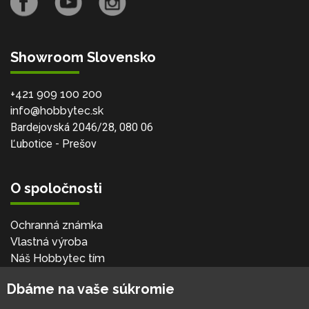
Showroom Slovensko
+421 909 100 200
info@hobbytec.sk
Bardejovská 2046/28, 080 06
Ľubotice - Prešov
O spoločnosti
Ochranná známka
Vlastná výroba
Náš Hobbytec tím
Kontaktné údaje
Dbáme na vaše súkromie
Naša história
Kariéra