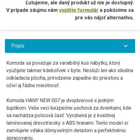
Ľutujeme, ale daný produkt už nie je dostupný.
V prípade záujmu nám
vyplňte formulár
a pokúsime sa
pre vás nájsť alternatívu.
Popis
Komoda
sa považuje
za
variabilný
kus
nábytku
,
ktorý
využijete
takmer
kdekoľvek
v
byte
.
Neslúži
len
ako ideálna
odkladacia
plocha
,
prirodzene
zapadne
do priestoru
a
oživí
aj
fádne
miestnosť
.
Komoda
HANY
NEW
007
je
dvojdverová
s
jedným
šuplíkom
.
Vaše veci
bezpečne
uschová
za
dvierkami
,
kde
sa nachádza
policová
časť
.
Vyrobená
je
z kvalitnej
laminovanej
drevotriesky
s
ABS
hranami
.
Tento model si
zamilujete
vďaka
dômyselným
detailom
a
perfektnému
spracovaniu
.