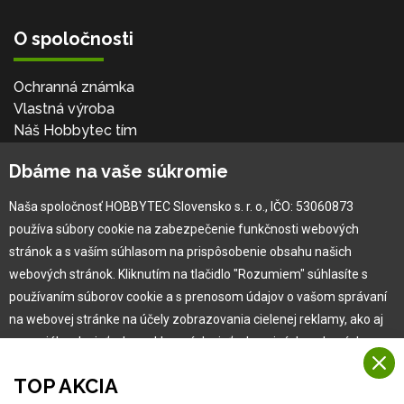
O spoločnosti
Ochranná známka
Vlastná výroba
Náš Hobbytec tím
Kontaktné údaje
Dbáme na vaše súkromie
Naša história
Kariéra
Naša spoločnosť HOBBYTEC Slovensko s. r. o., IČO: 53060873
používa súbory cookie na zabezpečenie funkčnosti webových
Pre zákazníka
stránok a s vaším súhlasom na prispôsobenie obsahu našich
webových stránok. Kliknutím na tlačidlo "Rozumiem" súhlasíte s
používaním súborov cookie a s prenosom údajov o vašom správaní
Garancia najlepšej ceny
na webovej stránke na účely zobrazovania cielenej reklamy, ako aj
Užívateľský manuál
na sociálnych sieťach a reklamných sieťach na iných webových
Obchodné podmienky
stránkach a meraniach.
Zákazník & partner
TOP AKCIA
Reklamácia
Viac informácií