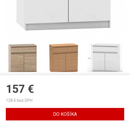
157
€
128
€ bez DPH
DO KOŠÍKA