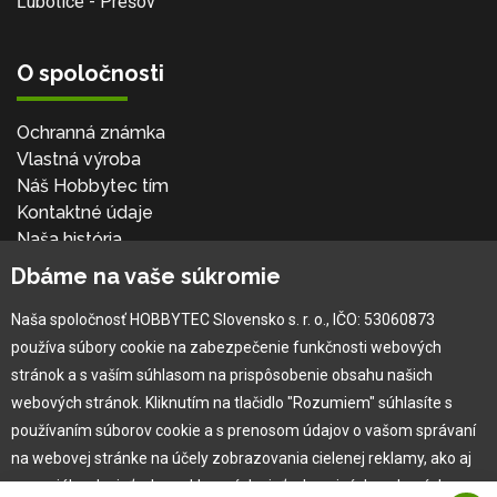
Ľubotice - Prešov
O spoločnosti
Ochranná známka
Vlastná výroba
Náš Hobbytec tím
Kontaktné údaje
Naša história
Kariéra
Dbáme na vaše súkromie
Naša spoločnosť HOBBYTEC Slovensko s. r. o., IČO: 53060873
Pre zákazníka
používa súbory cookie na zabezpečenie funkčnosti webových
stránok a s vaším súhlasom na prispôsobenie obsahu našich
Garancia najlepšej ceny
webových stránok. Kliknutím na tlačidlo "Rozumiem" súhlasíte s
Užívateľský manuál
používaním súborov cookie a s prenosom údajov o vašom správaní
Obchodné podmienky
na webovej stránke na účely zobrazovania cielenej reklamy, ako aj
Zákazník & partner
na sociálnych sieťach a reklamných sieťach na iných webových