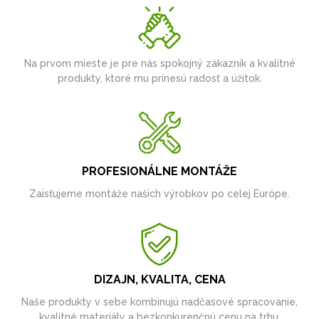
Na prvom mieste je pre nás spokojný zákazník a kvalitné
produkty, ktoré mu prinesú radosť a úžitok.
PROFESIONÁLNE MONTÁŽE
Zaisťujeme montáže našich výrobkov po celej Európe.
DIZAJN, KVALITA, CENA
Naše produkty v sebe kombinujú nadčasové spracovanie,
kvalitné materiály a bezkonkurenčnú cenu na trhu.