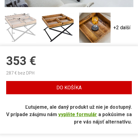
+2 další
353
€
287
€ bez DPH
DO KOŠÍKA
Ľutujeme, ale daný produkt už nie je dostupný.
V prípade záujmu nám
vyplňte formulár
a pokúsime sa
pre vás nájsť alternatívu.